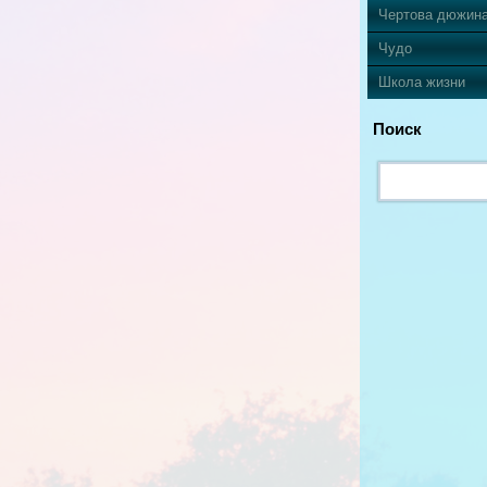
Чертова дюжин
Чудо
Школа жизни
Поиск