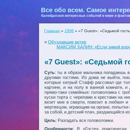
Все обо всем. Самое интере
Калейдоскоп интересных событий в мире и фактов
Главная
»
1998
»
«7 Guest»: «Седьмой гость
«
Обуздавшие ветер
МАКСИМ ХАЛИН: «Если зимой вдруг 
«7 Guest»: «Седьмой г
Суть
: ты в образе мальчика попадаешь 
другими гостями. Из дома не выйти, пок
которые хитрый Стафф рассовал где тол
картине, и на полу в ванной комнате, и
прямо-таки семейные: головоломка с гро
куски торта с черепами и крестами на н
везет мне в смерти, повезет в любви» и
мертвецом, играющим на органе, попытки 
за собой, и детский плач, раздающийся и
Цель
: Разгадать все головоломки.
Особенности
: В «Госте» практически 