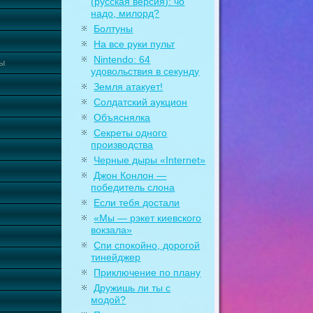
(русская версия): чо
надо, милорд?
Болтуны
На все руки пульт
Nintendo: 64
ты
удовольствия в секунду
Земля атакует!
Солдатский аукцион
Объяснялка
Секреты одного
производства
Черные дыры «Internet»
Джон Конлон —
победитель слона
Если тебя достали
«Мы — рэкет киевского
вокзала»
Спи спокойно, дорогой
тинейджер
Приключение по плану
Дружишь ли ты с
модой?