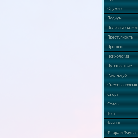
Оружие
Подиум
Полезные сове
Преступность
Прогресс
Психология
Путешествие
Ролл-клуб
Смехопанорама
Спорт
Стиль
Тест
Финиш
Флора и Фауна