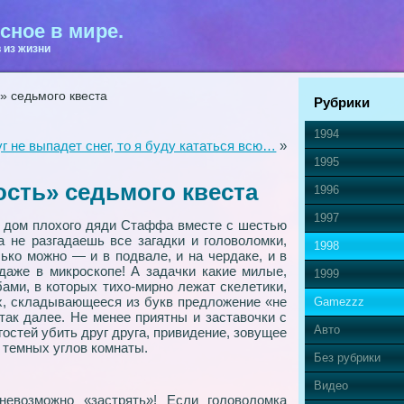
сное в мире.
 из жизни
» седьмого квеста
Рубрики
1994
не выпадет снег, то я буду кататься всю…
»
1995
ость» седьмого квеста
1996
1997
в дом плохого дяди Cтаффа вместе с шестью
а не разгадаешь все загадки и головоломки,
1998
ько можно — и в подвале, и на чердаке, и в
 даже в микроскопе! А задачки какие милые,
1999
бами, в которых тихо-мирно лежат скелетики,
их, складывающееся из букв предложение «не
Gamezzz
 так далее. Не менее приятны и заставочки с
Авто
гостей убить друг друга, привидение, зовущее
з темных углов комнаты.
Без рубрики
Видео
невозможно «застрять»! Если головоломка