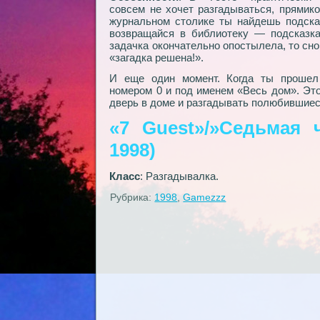
совсем не хочет разгадываться, прямико
журнальном столике ты найдешь подсказ
возвращайся в библиотеку — подсказка 
задачка окончательно опостылела, то сно
«загадка решена!».
И еще один момент. Когда ты прошел 
номером 0 и под именем «Весь дом». Эт
дверь в доме и разгадывать полюбившиес
«7 Guest»/»Седьмая ч
1998)
Класс
: Разгадывалка.
Рубрика:
1998
,
Gamezzz