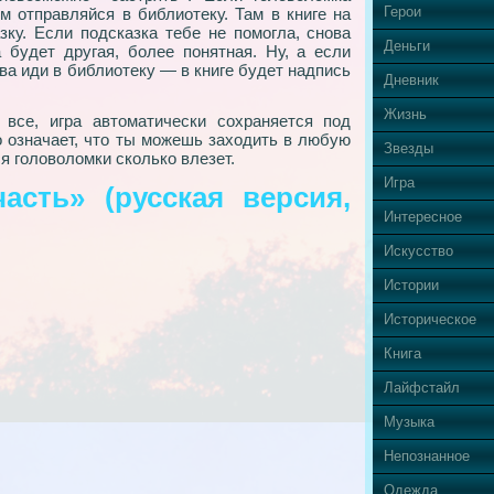
Герои
м отправляйся в библиотеку. Там в книге на
ку. Если подсказка тебе не помогла, снова
Деньги
будет другая, более понятная. Ну, а если
ва иди в библиотеку — в книге будет надпись
Дневник
Жизнь
все, игра автоматически сохраняется под
о означает, что ты можешь заходить в любую
Звезды
я головоломки сколько влезет.
Игра
асть» (русская версия,
Интересное
Искусство
Истории
Историческое
Книга
Лайфстайл
Музыка
Непознанное
Одежда