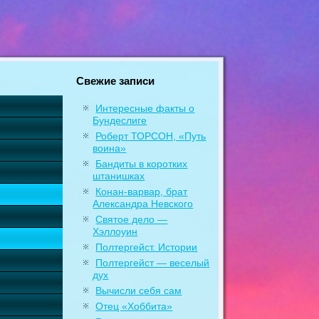
Свежие записи
Интересные факты о
Бундеслиге
Роберт ТОРСОН, «Путь
воина»
Бандиты в коротких
штанишках
Конан-варвар, брат
Александра Невского
Святое дело —
Хэллоуин
Полтергейст. Истории
Полтергейст — веселый
дух
Вычисли себя сам
Отец «Хоббита»