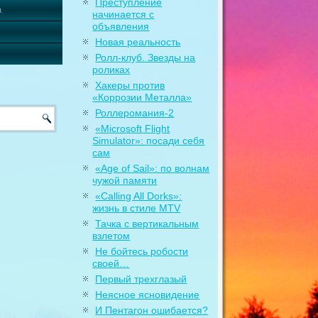
Преступление
а
начинается с
объявления
Новая реальность
Ролл-клуб. Звезды на
роликах
Хакеры против
«Коррозии Металла»
Роллеромания-2
«Microsoft Flight
Simulator»: посади себя
сам
«Age of Sail»: по волнам
чужой памяти
«Calling All Dorks»:
жизнь в стиле MTV
Тачка с вертикальным
взлетом
Не бойтесь робости
своей…
Первый трехглазый
Неясное ясновидение
И Пентагон ошибается?