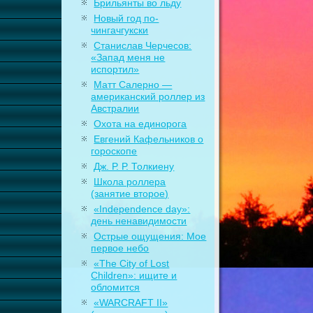
Брильянты во льду
Новый год по-
чингачгукски
Станислав Черчесов:
«Запад меня не
испортил»
Матт Салерно —
американский роллер из
Австралии
Охота на единорога
Евгений Кафельников о
гороскопе
Дж. Р. Р. Толкиену
Школа роллера
(занятие второе)
«Independence day»:
день ненавидимости
Острые ощущения: Мое
первое небо
«The City of Lost
Children»: ищите и
обломится
«WARCRAFT II»