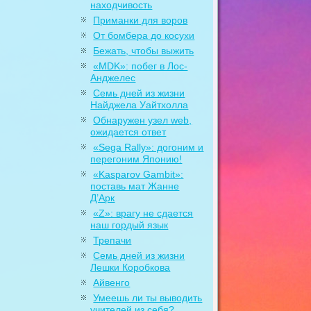
находчивость
Приманки для воров
От бомбера до косухи
Бежать, чтобы выжить
«MDK»: побег в Лос-
Анджелес
Семь дней из жизни
Найджела Уайтхолла
Обнаружен узел web,
ожидается ответ
«Sega Rally»: догоним и
перегоним Японию!
«Kasparov Gambit»:
поставь мат Жанне
Д’Арк
«Z»: врагу не сдается
наш гордый язык
Трепачи
Семь дней из жизни
Лешки Коробкова
Айвенго
Умеешь ли ты выводить
учителей из себя?