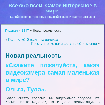
Все обо всем. Самое интересное в
мире.
Калейдоскоп интересных событий в мире и фактов из жизни
Главная
»
1997
»
Новая реальность
«
Ролл-клуб. Звезды на роликах
Преступление начинается с объявления
»
Новая реальность
«Скажите пожалуйста, какая
видеокамера самая маленькая
в мире?
Ольга, Тула».
Совершенству современных видеокамер предела нет.
Кроме новых моделей, то и дело мелькающих в