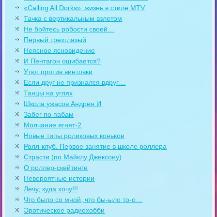
«Calling All Dorks»: жизнь в стиле MTV
Тачка с вертикальным взлетом
Не бойтесь робости своей…
Первый трехглазый
Неясное ясновидение
И Пентагон ошибается?
Утюг против винтовки
Если друг не признался вдруг…
Танцы на углях
Школа ужасов Андрея И
Забег по пабам
Молчание ягнят-2
Новые типы роликовых коньков
Ролл-клуб. Первое занятие в школе роллера
Страсти (по Майклу Джексону)
О роллер-скейтинге
Невероятные истории
Лечу, куда хочу!!!
Что было со мной, что бы-ыло то-о…
Эротическое радиохобби