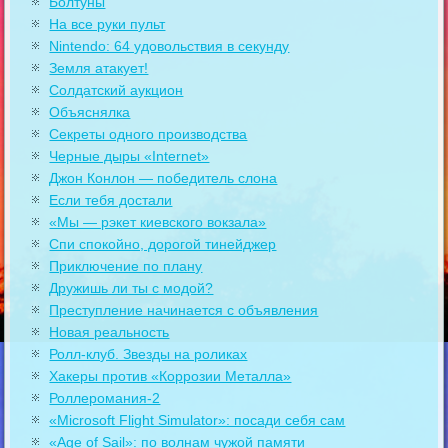
Болтуны
На все руки пульт
Nintendo: 64 удовольствия в секунду
Земля атакует!
Солдатский аукцион
Объяснялка
Секреты одного производства
Черные дыры «Internet»
Джон Конлон — победитель слона
Если тебя достали
«Мы — рэкет киевского вокзала»
Спи спокойно, дорогой тинейджер
Приключение по плану
Дружишь ли ты с модой?
Преступление начинается с объявления
Новая реальность
Ролл-клуб. Звезды на роликах
Хакеры против «Коррозии Металла»
Роллеромания-2
«Microsoft Flight Simulator»: посади себя сам
«Age of Sail»: по волнам чужой памяти