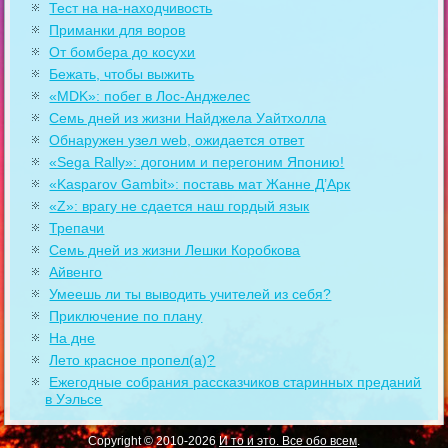
Тест на на-находчивость
Приманки для воров
От бомбера до косухи
Бежать, чтобы выжить
«MDK»: побег в Лос-Анджелес
Семь дней из жизни Найджела Уайтхолла
Обнаружен узел web, ожидается ответ
«Sega Rally»: догоним и перегоним Японию!
«Kasparov Gambit»: поставь мат Жанне Д’Арк
«Z»: врагу не сдается наш гордый язык
Трепачи
Семь дней из жизни Лешки Коробкова
Айвенго
Умеешь ли ты выводить учителей из себя?
Приключение по плану
На дне
Лето красное пропел(а)?
Ежегодные собрания рассказчиков старинных преданий
в Уэльсе
Copyright © 2010-2026
И то и это. Все обо всем
.