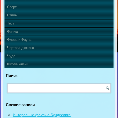
Спорт
Стиль
Тест
Финиш
Флора и Фауна
Чертова дюжина
Чудо
Школа жизни
Поиск
Свежие записи
Интересные факты о Бундеслиге