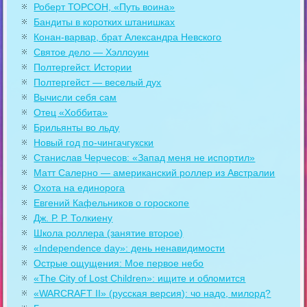
Роберт ТОРСОН, «Путь воина»
Бандиты в коротких штанишках
Конан-варвар, брат Александра Невского
Святое дело — Хэллоуин
Полтергейст. Истории
Полтергейст — веселый дух
Вычисли себя сам
Отец «Хоббита»
Брильянты во льду
Новый год по-чингачгукски
Станислав Черчесов: «Запад меня не испортил»
Матт Салерно — американский роллер из Австралии
Охота на единорога
Евгений Кафельников о гороскопе
Дж. Р. Р. Толкиену
Школа роллера (занятие второе)
«Independence day»: день ненавидимости
Острые ощущения: Мое первое небо
«The City of Lost Children»: ищите и обломится
«WARCRAFT II» (русская версия): чо надо, милорд?