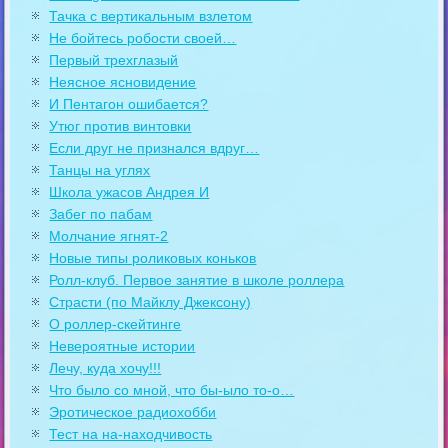
Тачка с вертикальным взлетом
Не бойтесь робости своей…
Первый трехглазый
Неясное ясновидение
И Пентагон ошибается?
Утюг против винтовки
Если друг не признался вдруг…
Танцы на углях
Школа ужасов Андрея И
Забег по пабам
Молчание ягнят-2
Новые типы роликовых коньков
Ролл-клуб. Первое занятие в школе роллера
Страсти (по Майклу Джексону)
О роллер-скейтинге
Невероятные истории
Лечу, куда хочу!!!
Что было со мной, что бы-ыло то-о…
Эротическое радиохобби
Тест на на-находчивость