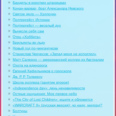
Бандиты в коротких штанишках
Конан-варвар, брат Александра Невского
Святое дело — Хэллоуин
Полтергейст. Истории
Полтергейст — веселый дух
Вычисли себя сам
Отец «Хоббита»
Брильянты во льду
Новый год по-чингачгукски
Станислав Черчесов: «Запад меня не испортил»
Матт Салерно — американский роллер из Австралии
Охота на единорога
Евгений Кафельников о гороскопе
Дж. Р. Р. Толкиену
Школа роллера (занятие второе)
«Independence day»: день ненавидимости
Острые ощущения: Мое первое небо
«The City of Lost Children»: ищите и обломится
«WARCRAFT II» (русская версия): чо надо, милорд?
Болтуны