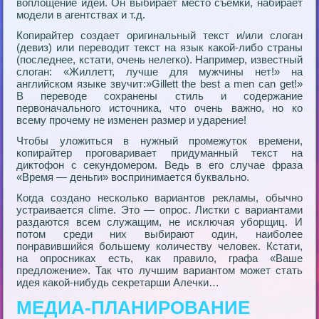
воплощение идей. Он выбирает место съемки, набирает
модели в агентствах и т.д.
Копирайтер создает оригинальный текст и/или слоган
(девиз) или переводит текст на язык какой-либо страны
(последнее, кстати, очень нелегко). Например, известный
слоган: «Жиллетт, лучше для мужчины нет!» на
английском языке звучит:»Gillett the best a men can get!»
В переводе сохранены стиль и содержание
первоначального источника, что очень важно, но ко
всему прочему не изменен размер и ударение!
Чтобы уложиться в нужный промежуток времени,
копирайтер проговаривает придуманный текст на
диктофон с секундомером. Ведь в его случае фраза
«Время — деньги» воспринимается буквально.
Когда создано несколько вариантов рекламы, обычно
устраивается clime. Это — опрос. Листки с вариантами
раздаются всем служащим, не исключая уборщиц. И
потом среди них выбирают один, наиболее
понравившийся большему количеству человек. Кстати,
на опросниках есть, как правило, графа «Ваше
предложение». Так что лучшим вариантом может стать
идея какой-нибудь секретарши Алечки…
МЕДИА-ПЛАНИРОВАНИЕ