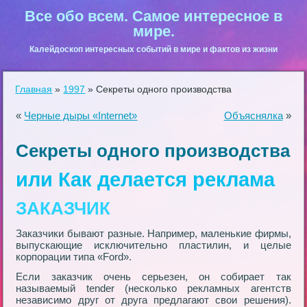
Все обо всем. Самое интересное в
мире.
Калейдоскоп интересных событий в мире и фактов из жизни
Главная
»
1997
»
Секреты одного производства
«
Черные дыры «Internet»
Объяснялка
»
Секреты одного производства
или Как делается реклама
ЗАКАЗЧИК
Заказчики бывают разные. Например, маленькие фирмы,
выпускающие исключительно пластилин, и целые
корпорации типа «Ford».
Если заказчик очень серьезен, он собирает так
называемый tender (несколько рекламных агентств
независимо друг от друга предлагают свои решения).