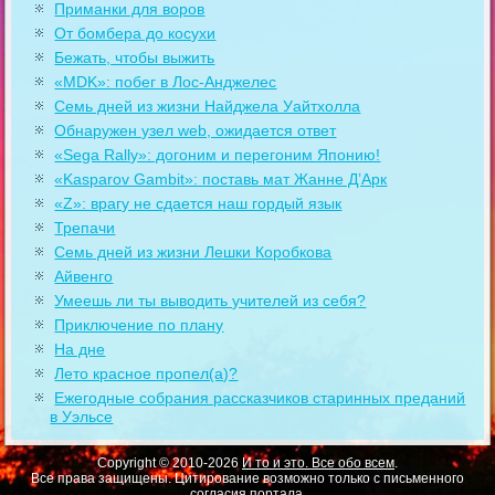
Приманки для воров
От бомбера до косухи
Бежать, чтобы выжить
«MDK»: побег в Лос-Анджелес
Семь дней из жизни Найджела Уайтхолла
Обнаружен узел web, ожидается ответ
«Sega Rally»: догоним и перегоним Японию!
«Kasparov Gambit»: поставь мат Жанне Д’Арк
«Z»: врагу не сдается наш гордый язык
Трепачи
Семь дней из жизни Лешки Коробкова
Айвенго
Умеешь ли ты выводить учителей из себя?
Приключение по плану
На дне
Лето красное пропел(а)?
Ежегодные собрания рассказчиков старинных преданий
в Уэльсе
Copyright © 2010-2026
И то и это. Все обо всем
.
Все права защищены. Цитирование возможно только с письменного
согласия портала.