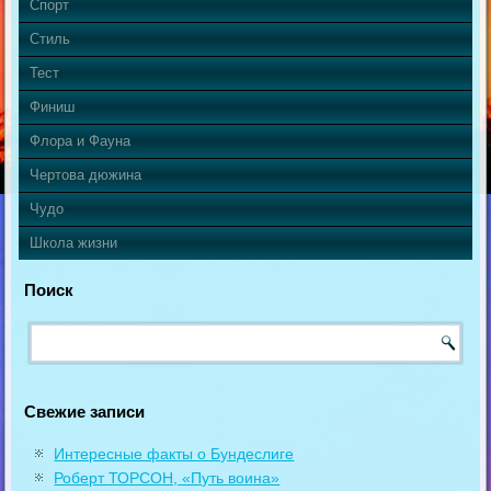
Спорт
Стиль
Тест
Финиш
Флора и Фауна
Чертова дюжина
Чудо
Школа жизни
Поиск
Свежие записи
Интересные факты о Бундеслиге
Роберт ТОРСОН, «Путь воина»