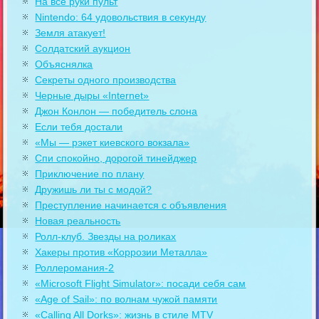
На все руки пульт
Nintendo: 64 удовольствия в секунду
Земля атакует!
Солдатский аукцион
Объяснялка
Секреты одного производства
Черные дыры «Internet»
Джон Конлон — победитель слона
Если тебя достали
«Мы — рэкет киевского вокзала»
Спи спокойно, дорогой тинейджер
Приключение по плану
Дружишь ли ты с модой?
Преступление начинается с объявления
Новая реальность
Ролл-клуб. Звезды на роликах
Хакеры против «Коррозии Металла»
Роллеромания-2
«Microsoft Flight Simulator»: посади себя сам
«Age of Sail»: по волнам чужой памяти
«Calling All Dorks»: жизнь в стиле MTV