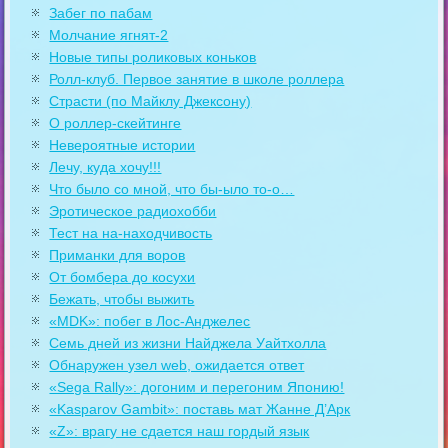
Забег по пабам
Молчание ягнят-2
Новые типы роликовых коньков
Ролл-клуб. Первое занятие в школе роллера
Страсти (по Майклу Джексону)
О роллер-скейтинге
Невероятные истории
Лечу, куда хочу!!!
Что было со мной, что бы-ыло то-о…
Эротическое радиохобби
Тест на на-находчивость
Приманки для воров
От бомбера до косухи
Бежать, чтобы выжить
«MDK»: побег в Лос-Анджелес
Семь дней из жизни Найджела Уайтхолла
Обнаружен узел web, ожидается ответ
«Sega Rally»: догоним и перегоним Японию!
«Kasparov Gambit»: поставь мат Жанне Д’Арк
«Z»: врагу не сдается наш гордый язык