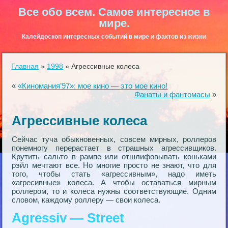
Все обо всем. Самое интересное в
мире.
Калейдоскоп интересных событий в мире и фактов из жизни
Главная
»
1998
»
Агрессивные колеса
«
«Киномания’97»: мое кино — это мое кино!
Фанаты и фантомасы
»
Агрессивные колеса
Сейчас туча обыкновенных, совсем мирных, роллеров
понемногу перерастает в страшных агрессивщиков.
Крутить сальто в рампе или отшлифовывать коньками
рэйл мечтают все. Но многие просто не знают, что для
того, чтобы стать «агрессивным», надо иметь
«агресивные» колеса. А чтобы оставаться мирным
роллером, то и колеса нужны соответствующие. Одним
словом, каждому роллеру — свои колеса.
Agressiv — Street