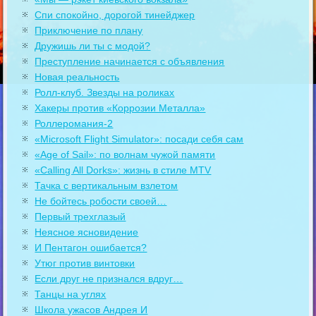
Спи спокойно, дорогой тинейджер
Приключение по плану
Дружишь ли ты с модой?
Преступление начинается с объявления
Новая реальность
Ролл-клуб. Звезды на роликах
Хакеры против «Коррозии Металла»
Роллеромания-2
«Microsoft Flight Simulator»: посади себя сам
«Age of Sail»: по волнам чужой памяти
«Calling All Dorks»: жизнь в стиле MTV
Тачка с вертикальным взлетом
Не бойтесь робости своей…
Первый трехглазый
Неясное ясновидение
И Пентагон ошибается?
Утюг против винтовки
Если друг не признался вдруг…
Танцы на углях
Школа ужасов Андрея И