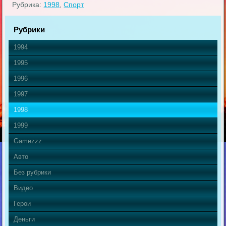
Рубрика:
1998
,
Спорт
Рубрики
1994
1995
1996
1997
1998
1999
Gamezzz
Авто
Без рубрики
Видео
Герои
Деньги