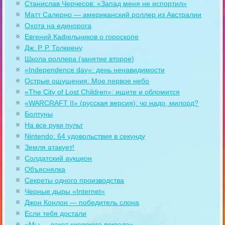
Станислав Черчесов: «Запад меня не испортил»
Матт Салерно — американский роллер из Австралии
Охота на единорога
Евгений Кафельников о гороскопе
Дж. Р. Р. Толкиену
Школа роллера (занятие второе)
«Independence day»: день ненавидимости
Острые ощущения: Мое первое небо
«The City of Lost Children»: ищите и обломится
«WARCRAFT II» (русская версия): чо надо, милорд?
Болтуны
На все руки пульт
Nintendo: 64 удовольствия в секунду
Земля атакует!
Солдатский аукцион
Объяснялка
Секреты одного производства
Черные дыры «Internet»
Джон Конлон — победитель слона
Если тебя достали
«Мы — рэкет киевского вокзала»