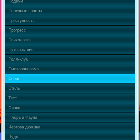
Подиум
Полезные советы
Преступность
Прогресс
Психология
Путешествие
Ролл-клуб
Смехопанорама
Спорт
Стиль
Тест
Финиш
Флора и Фауна
Чертова дюжина
Чудо