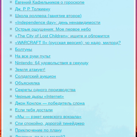
Евгений Кафельников о гороскопе
Дж. Р. Р. Толкиену
Школа роллера (занятие второе)
«Independence day»: день ненавидимости
Острые ощущения: Мое первое небо
«The City of Lost Children»: ищите и обломится
«WARCRAFT II» (русская версия): чо надо, милорд?
Болтуны
На все руки пульт
Nintendo: 64 удовольствия в секунду
Земля атакует!
Солдатский аукцион
Объяснялка
Секреты одного производства
Черные дыры «Internet»
Джон Конлон — победитель слона
Если тебя достали
«Мы — рэкет киевского вокзала»
Спи спокойно, дорогой тинейджер
Приключение по плану
Дружишь ли ты с модой?