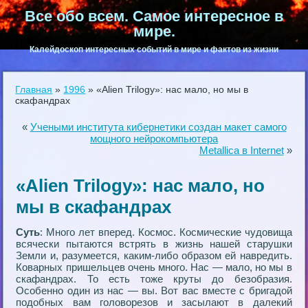
Все обо всем. Самое интересное в
мире.
Калейдоскоп интересных событий в мире и фактов из жизни
Главная
»
1996
»
«Alien Trilogy»: нас мало, но мы в
скафандрах
«
Учеными института кибернетики создан макет самого
мощного нейрокомпьютера
Metallica в Internet
»
«Alien Trilogy»: нас мало, но
мы в скафандрах
Суть
: Много лет вперед. Космос. Космические чудовища
всячески пытаются встрять в жизнь нашей старушки
Земли и, разумеется, каким-либо образом ей навредить.
Коварных пришельцев очень много. Нас — мало, но мы в
скафандрах. То есть тоже круты до безобразия.
Особенно один из нас — вы. Вот вас вместе с бригадой
подобных вам головорезов и засылают в далекий