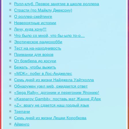
Ролл-клуб. Первое занятие в школе роллера
Страсти (по Майклу Джексону)
О роллер-скейтинге
Невероятные истории
Лечу, куда хочу!!!
Что было со мной, что бы-ыло то-о…
Эротическое радиохобби
Тест на на-находчивость
Приманки для воров
От бомбера до косухи
Бежать, чтобы выжить
«MDK»: побег в Лос-Анджелес
Семь дней из жизни Найджела Уайтхолла
Обнаружен узел web, ожидается ответ
«Sega Rally»: догоним и перегоним Японию!
«Kasparov Gambit»: поставь мат Жанне Д’Арк
«Z»: врагу не сдается наш гордый язык
Трепачи
Семь дней из жизни Лешки Коробкова
Айвенго