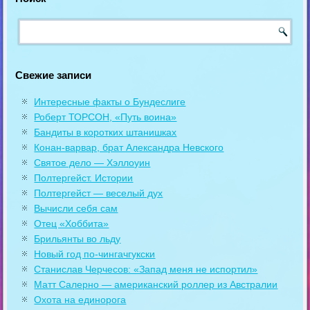
Свежие записи
Интересные факты о Бундеслиге
Роберт ТОРСОН, «Путь воина»
Бандиты в коротких штанишках
Конан-варвар, брат Александра Невского
Святое дело — Хэллоуин
Полтергейст. Истории
Полтергейст — веселый дух
Вычисли себя сам
Отец «Хоббита»
Брильянты во льду
Новый год по-чингачгукски
Станислав Черчесов: «Запад меня не испортил»
Матт Салерно — американский роллер из Австралии
Охота на единорога