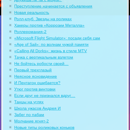
Преступление начинается с объявления
Новая реальность
Ролл-клуб. Звезды на роликах
Хакеры против «Коррозии Металла»
Роллеромания-2
«Microsoft Flight Simulator»: посади себя сам
«Age of Sail»: по волнам чужой памяти
«Calling All Dorks»: жизнь в стиле MTV
Тачка с вертикальным взлетом
Не бойтесь робости своей…
Первый трехглазый
Неясное ясновидение
И Пентагон ошибается?
Утюг против винтовки
Если друг не признался вдруг…
Танцы на углях
Школа ужасов Андрея И
Забег по пабам
Молчание ягнят-2
Новые типы роликовых коньков