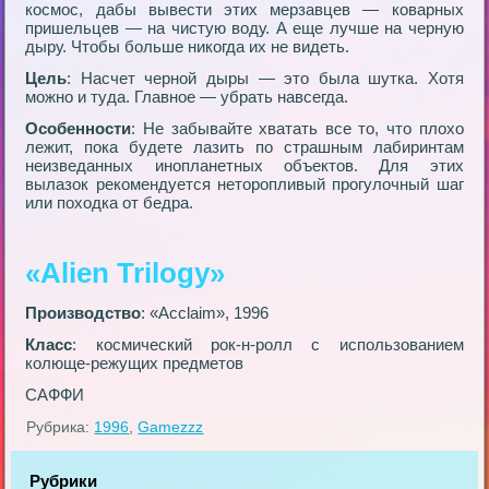
космос, дабы вывести этих мерзавцев — коварных
пришельцев — на чистую воду. А еще лучше на черную
дыру. Чтобы больше никогда их не видеть.
Цель
: Насчет черной дыры — это была шутка. Хотя
можно и туда. Главное — убрать навсегда.
Особенности
: Не забывайте хватать все то, что плохо
лежит, пока будете лазить по страшным лабиринтам
неизведанных инопланетных объектов. Для этих
вылазок рекомендуется неторопливый прогулочный шаг
или походка от бедра.
«Alien Trilogy»
Производство
: «Acclaim», 1996
Класс
: космический рок-н-ролл с использованием
колюще-режущих предметов
САФФИ
Рубрика:
1996
,
Gamezzz
Рубрики