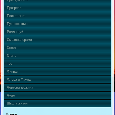
Прогресс
Психология
Путешествие
Ролл-клуб
Смехопанорама
Спорт
Стиль
Тест
Финиш
Флора и Фауна
Чертова дюжина
Чудо
Школа жизни
Поиск