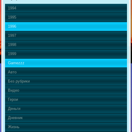
1994
1995
1996
1997
1998
1999
Gamezzz
Авто
Без рубрики
Видео
Герои
Деньги
Дневник
Жизнь