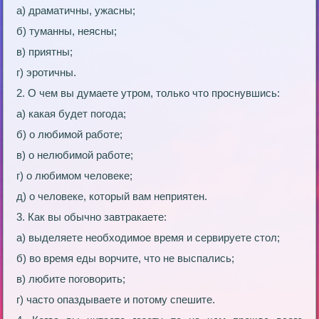
а) драматичны, ужасны;
б) туманны, неясны;
в) приятны;
г) эротичны.
2. О чем вы думаете утром, только что проснувшись:
а) какая будет погода;
б) о любимой работе;
в) о нелюбимой работе;
г) о любимом человеке;
д) о человеке, который вам неприятен.
3. Как вы обычно завтракаете:
а) выделяете необходимое время и сервируете стол;
б) во время еды ворчите, что не выспались;
в) любите поговорить;
г) часто опаздываете и потому спешите.