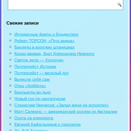
Свежие записи
Интересные факты о Бундеслиге
Роберт ТОРСОН, «Путь воина»
Бандиты в коротких штанишках
Конан-варвар, брат Александра Невского
Святое дело — Хэллоуин
Полтергейст. Истории
Полтергейст — веселый дух
Вычисли себя сам
Отец «Хоббита»
Брильянты во льду
Новый год по-чингачгукски
Станислав Черчесов: «Запад меня не испортил»
Матт Салерно — американский роллер из Австралии
Охота на единорога
Евгений Кафельников о гороскопе
Дж. Р. Р. Толкиену