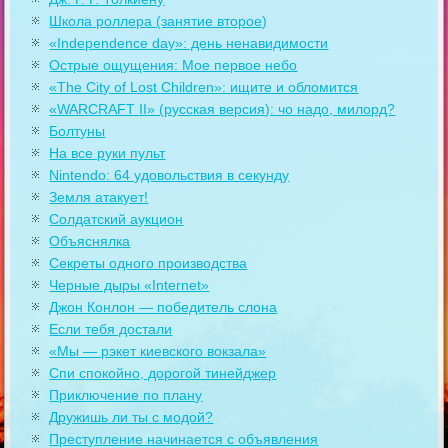
Школа роллера (занятие второе)
«Independence day»: день ненавидимости
Острые ощущения: Мое первое небо
«The City of Lost Children»: ищите и обломится
«WARCRAFT II» (русская версия): чо надо, милорд?
Болтуны
На все руки пульт
Nintendo: 64 удовольствия в секунду
Земля атакует!
Солдатский аукцион
Объяснялка
Секреты одного производства
Черные дыры «Internet»
Джон Конлон — победитель слона
Если тебя достали
«Мы — рэкет киевского вокзала»
Спи спокойно, дорогой тинейджер
Приключение по плану
Дружишь ли ты с модой?
Преступление начинается с объявления