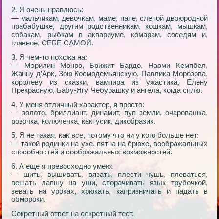
2. Я очень нравлюсь:
— мальчикам, девочкам, маме, папе, слепой двоюродной
прабабушке, другим родственникам, кошкам, мышкам,
собакам, рыбкам в аквариуме, комарам, соседям и,
главное, СЕБЕ САМОЙ.
3. Я чем-то похожа на:
— Мэрилин Монро, Брижит Бардо, Наоми Кемпбел,
Жанну д’Арк, Зою Космодемьянскую, Павлика Морозова,
королеву из сказки, вампира из ужастика, Елену
Прекрасную, Бабу-Ягу, Чебурашку и ангела, когда сплю.
4. У меня отличный характер, я просто:
— золото, бриллиант, динамит, пуп земли, очаровашка,
розочка, колючечка, кактусик, дикобразик.
5. Я не такая, как все, потому что ни у кого больше нет:
— такой родинки на ухе, пятна на брюхе, воображальных
способностей и соображальных возможностей.
6. А еще я превосходно умею:
— шить, вышивать, вязать, плести чушь, плеваться,
вешать лапшу на уши, сворачивать язык трубочкой,
зевать на уроках, хрюкать, капризничать и падать в
обмороки.
Секретный ответ на секретный тест.