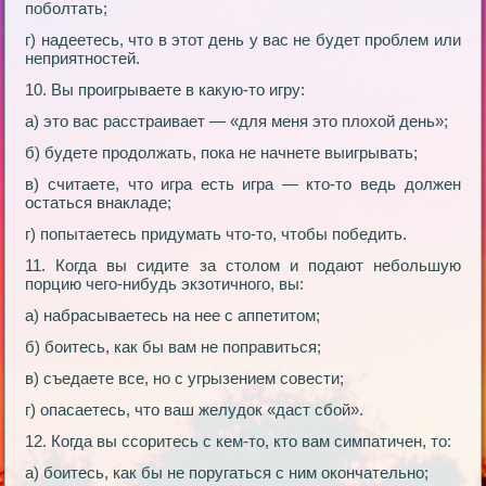
поболтать;
г) надеетесь, что в этот день у вас не будет проблем или
неприятностей.
10. Вы проигрываете в какую-то игру:
а) это вас расстраивает — «для меня это плохой день»;
б) будете продолжать, пока не начнете выигрывать;
в) считаете, что игра есть игра — кто-то ведь должен
остаться внакладе;
г) попытаетесь придумать что-то, чтобы победить.
11. Когда вы сидите за столом и подают небольшую
порцию чего-нибудь экзотичного, вы:
а) набрасываетесь на нее с аппетитом;
б) боитесь, как бы вам не поправиться;
в) съедаете все, но с угрызением совести;
г) опасаетесь, что ваш желудок «даст сбой».
12. Когда вы ссоритесь с кем-то, кто вам симпатичен, то:
а) боитесь, как бы не поругаться с ним окончательно;