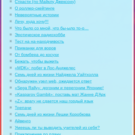
Страсти (по Майклу Джексону)
О роллер-скейтинге
Невероятные истории
Лечу, куда хочу!!!
Что было со мной, что бы-ыло то-о…
Эротическое радиохобби
Тест на на-находчивость
Приманки для воров
От бомбера до косухи
Бежать, чтобы выжить
«MDK»: побег в Лос-Анджелес
Семь дней из жизни Найджела Уайтхолла
Обнаружен узел web, ожидается ответ
«Sega Rally»: догоним и перегоним Японию!
«Kasparov Gambit»: поставь мат Жанне Д’Арк
«Z»: врагу не сдается наш гордый язык
Трепачи
Семь дней из жизни Лешки Коробкова
Айвенго
Умеешь ли ты выводить учителей из себя?
Приключение по плану