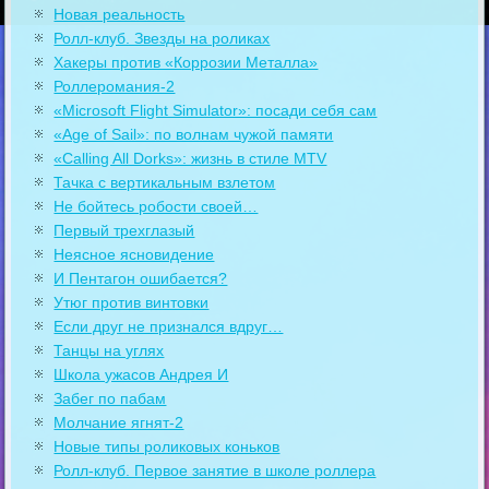
Новая реальность
Ролл-клуб. Звезды на роликах
Хакеры против «Коррозии Металла»
Роллеромания-2
«Microsoft Flight Simulator»: посади себя сам
«Age of Sail»: по волнам чужой памяти
«Calling All Dorks»: жизнь в стиле MTV
Тачка с вертикальным взлетом
Не бойтесь робости своей…
Первый трехглазый
Неясное ясновидение
И Пентагон ошибается?
Утюг против винтовки
Если друг не признался вдруг…
Танцы на углях
Школа ужасов Андрея И
Забег по пабам
Молчание ягнят-2
Новые типы роликовых коньков
Ролл-клуб. Первое занятие в школе роллера