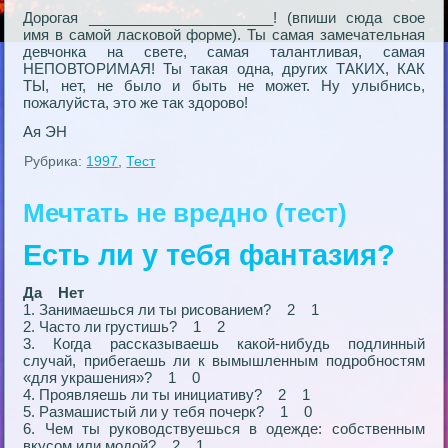
Дорогая _______________________! (впиши сюда свое
имя в самой ласковой форме). Ты самая замечательная
девчонка на свете, самая талантливая, самая
НЕПОВТОРИМАЯ! Ты такая одна, других ТАКИХ, КАК
ТЫ, нет, не было и быть не может. Ну улыбнись,
пожалуйста, это же так здорово!
Ая ЭН
Рубрика:
1997
,
Тест
Мечтать не вредно (тест)
Есть ли у тебя фантазия?
Да Нет
1. Занимаешься ли ты рисованием? 2 1
2. Часто ли грустишь? 1 2
3. Когда рассказываешь какой-нибудь подлинный
случай, прибегаешь ли к вымышленным подробностям
«для украшения»? 1 0
4. Проявляешь ли ты инициативу? 2 1
5. Размашистый ли у тебя почерк? 1 0
6. Чем ты руководствуешься в одежде: собственным
вкусом или модой? 2 1