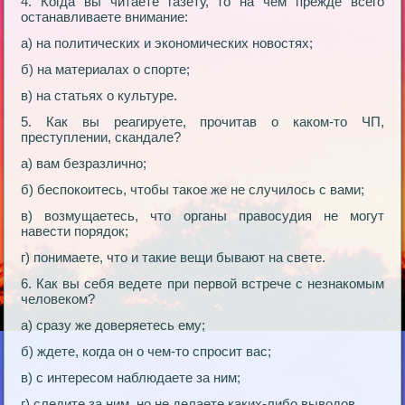
4. Когда вы читаете газету, то на чем прежде всего
останавливаете внимание:
а) на политических и экономических новостях;
б) на материалах о спорте;
в) на статьях о культуре.
5. Как вы реагируете, прочитав о каком-то ЧП,
преступлении, скандале?
а) вам безразлично;
б) беспокоитесь, чтобы такое же не случилось с вами;
в) возмущаетесь, что органы правосудия не могут
навести порядок;
г) понимаете, что и такие вещи бывают на свете.
6. Как вы себя ведете при первой встрече с незнакомым
человеком?
а) сразу же доверяетесь ему;
б) ждете, когда он о чем-то спросит вас;
в) с интересом наблюдаете за ним;
г) следите за ним, но не делаете каких-либо выводов.