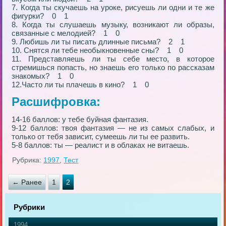
7. Когда ты скучаешь на уроке, рисуешь ли одни и те же
фигурки? 0 1
8. Когда ты слушаешь музыку, возникают ли образы,
связанные с мелодией? 1 0
9. Любишь ли ты писать длинные письма? 2 1
10. Снятся ли тебе необыкновенные сны? 1 0
11. Представляешь ли ты себе место, в которое
стремишься попасть, но знаешь его только по рассказам
знакомых? 1 0
12.Часто ли ты плачешь в кино? 1 0
Расшифровка:
14-16 баллов: у тебе буйная фантазия.
9-12 баллов: твоя фантазия — не из самых слабых, и
только от тебя зависит, сумеешь ли ты ее развить.
5-8 баллов: ты — реалист и в облаках не витаешь.
Рубрика:
1997
,
Тест
← Ранее
1
2
Рубрики
1994