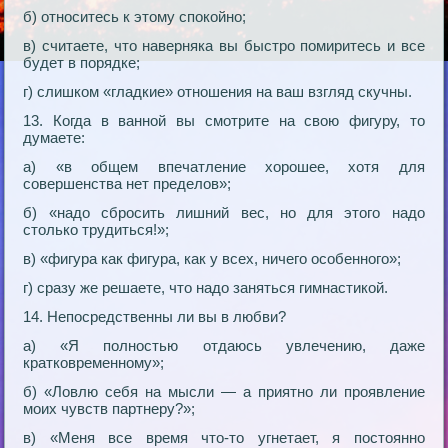
б) относитесь к этому спокойно;
в) считаете, что наверняка вы быстро помиритесь и все
будет в порядке;
г) слишком «гладкие» отношения на ваш взгляд скучны.
13. Когда в ванной вы смотрите на свою фигуру, то
думаете:
а) «в общем впечатление хорошее, хотя для
совершенства нет пределов»;
б) «надо сбросить лишний вес, но для этого надо
столько трудиться!»;
в) «фигура как фигура, как у всех, ничего особенного»;
г) сразу же решаете, что надо заняться гимнастикой.
14. Непосредственны ли вы в любви?
а) «Я полностью отдаюсь увлечению, даже
кратковременному»;
б) «Ловлю себя на мысли — а приятно ли проявление
моих чувств партнеру?»;
в) «Меня все время что-то угнетает, я постоянно