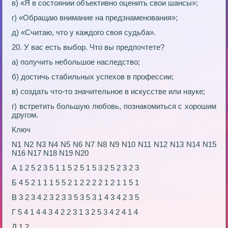
в) «Я в состоянии объективно оценить свои шансы»;
г) «Обращаю внимание на предзнаменования»;
д) «Считаю, что у каждого своя судьба».
20. У вас есть выбор. Что вы предпочтете?
а) получить небольшое наследство;
б) достичь стабильных успехов в профессии;
в) создать что-то значительное в искусстве или науке;
г) встретить большую любовь, познакомиться с хорошим
другом.
Ключ
N1 N2 N3 N4 N5 N6 N7 N8 N9 N10 N11 N12 N13 N14 N15
N16 N17 N18 N19 N20
А 1 2 5 2 3 5 1 1 5 2 5 1 5 3 2 5 2 3 2 3
Б 4 5 2 1 1 1 5 5 2 1 2 2 2 2 1 2 1 1 5 1
В 3 2 3 4 2 3 2 3 3 5 3 5 3 1 4 3 4 2 3 5
Г 5 4 1 4 4 3 4 2 2 3 1 3 2 5 3 4 2 4 1 4
Д 1 2