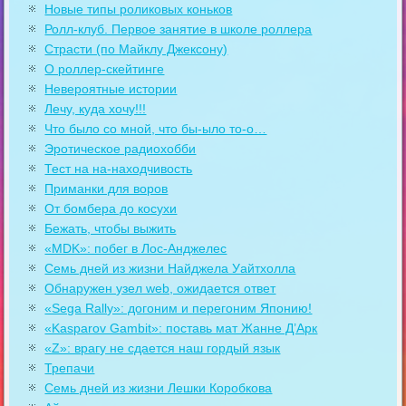
Новые типы роликовых коньков
Ролл-клуб. Первое занятие в школе роллера
Страсти (по Майклу Джексону)
О роллер-скейтинге
Невероятные истории
Лечу, куда хочу!!!
Что было со мной, что бы-ыло то-о…
Эротическое радиохобби
Тест на на-находчивость
Приманки для воров
От бомбера до косухи
Бежать, чтобы выжить
«MDK»: побег в Лос-Анджелес
Семь дней из жизни Найджела Уайтхолла
Обнаружен узел web, ожидается ответ
«Sega Rally»: догоним и перегоним Японию!
«Kasparov Gambit»: поставь мат Жанне Д’Арк
«Z»: врагу не сдается наш гордый язык
Трепачи
Семь дней из жизни Лешки Коробкова