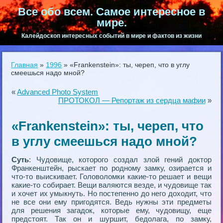
Все обо всем. Самое интересное в
мире.
Калейдоскоп интересных событий в мире и фактов из жизни
Главная
»
1996
»
«Frankenstein»: ты, череп, что в углу
смеешься надо мной?
«
Advanced Photo System
ПРОТОКОЛ — Репортаж из сердца мафии
»
«Frankenstein»: ты, череп, что
в углу смеешься надо мной?
Суть
: Чудовище, которого создал злой гений доктор
Франкенштейн, рыскает по родному замку, озирается и
что-то выискивает. Головоломки какие-то решает и вещи
какие-то собирает. Вещи валяются везде, и чудовище так
и хочет их умыкнуть. Но постепенно до него доходит, что
не все они ему пригодятся. Ведь нужны эти предметы
для решения загадок, которые ему, чудовищу, еще
предстоят. Так он и шуршит, бедолага, по замку,