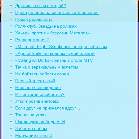
Дружишь ли ты с модой?
Преступление начинается с объявления
Новая реальность
Ролл-клуб. Звезды на роликах
Хакеры против «Коррозии Металла»
Роллеромания-2
«Microsoft Flight Simulator»: посади себя сам
«Age of Sail»: по волнам чужой памяти
«Calling All Dorks»: жизнь в стиле MTV
Тачка с вертикальным взлетом
Не бойтесь робости своей…
Первый трехглазый
Неясное ясновидение
И Пентагон ошибается?
Утюг против винтовки
Если друг не признался вдруг…
Танцы на углях
Школа ужасов Андрея И
Забег по пабам
Молчание ягнят-2