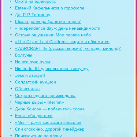
Охота на единорога
Евгений Кафельников о гороскопе
Дж. Р. Р. Толкиену
Школа роллера (занятие второе)
«Independence day»: день ненавидимости
Острые ощущения: Мое первое небо
«The City of Lost Children»: ищите и обломится
«WARCRAFT II» (русская версия): чо надо, милорд?
Болтуны
На все руки пульт
Nintendo: 64 удовольствия в секунду
Земля атакует!
Солдатский аукцион
Объяснялка
Секреты одного производства
Черные дыры «Internet»
Джон Конлон — победитель слона
Если тебя достали
«Мы — рэкет киевского вокзала»
Спи спокойно, дорогой тинейджер
Приключение по плану