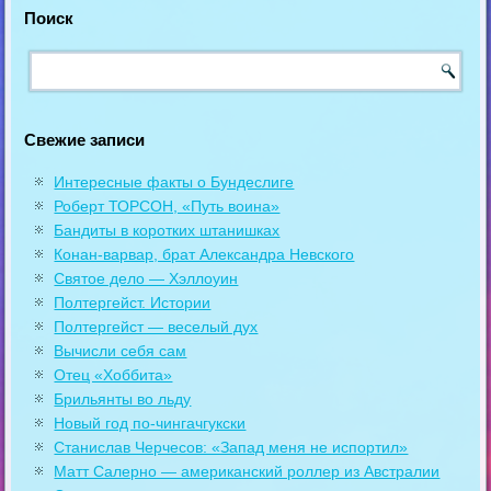
Поиск
Свежие записи
Интересные факты о Бундеслиге
Роберт ТОРСОН, «Путь воина»
Бандиты в коротких штанишках
Конан-варвар, брат Александра Невского
Святое дело — Хэллоуин
Полтергейст. Истории
Полтергейст — веселый дух
Вычисли себя сам
Отец «Хоббита»
Брильянты во льду
Новый год по-чингачгукски
Станислав Черчесов: «Запад меня не испортил»
Матт Салерно — американский роллер из Австралии