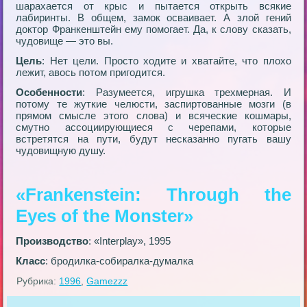
шарахается от крыс и пытается открыть всякие
лабиринты. В общем, замок осваивает. А злой гений
доктор Франкенштейн ему помогает. Да, к слову сказать,
чудовище — это вы.
Цель
: Нет цели. Просто ходите и хватайте, что плохо
лежит, авось потом пригодится.
Особенности
: Разумеется, игрушка трехмерная. И
потому те жуткие челюсти, заспиртованные мозги (в
прямом смысле этого слова) и всяческие кошмары,
смутно ассоциирующиеся с черепами, которые
встретятся на пути, будут несказанно пугать вашу
чудовищную душу.
«Frankenstein: Through the
Eyes of the Monster»
Производство
: «Interрlay», 1995
Класс
: бродилка-собиралка-думалка
Рубрика:
1996
,
Gamezzz