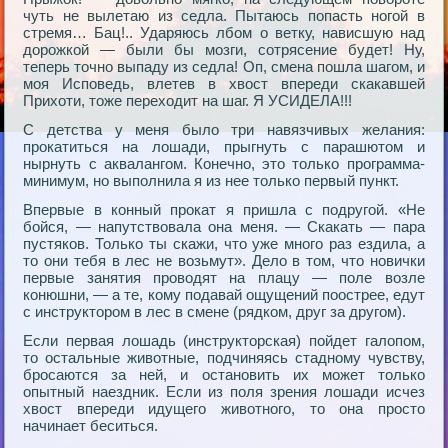
чуть не вылетаю из седла. Пытаюсь попасть ногой в
стремя… Бац!.. Ударяюсь лбом о ветку, нависшую над
дорожкой — были бы мозги, сотрясение будет! Ну,
теперь точно выпаду из седла! Оп, смена пошла шагом, и
моя Исповедь, влетев в хвост впереди скакавшей
Прихоти, тоже переходит на шаг. Я УСИДЕЛА!!!
С детства у меня было три навязчивых желания:
прокатиться на лошади, прыгнуть с парашютом и
нырнуть с аквалангом. Конечно, это только программа-
минимум, но выполнила я из нее только первый пункт.
Впервые в конный прокат я пришла с подругой. «Не
бойся, — напутствовала она меня. — Скакать — пара
пустяков. Только ты скажи, что уже много раз ездила, а
то они тебя в лес не возьмут». Дело в том, что новички
первые занятия проводят на плацу — поле возле
конюшни, — а те, кому подавай ощущений поострее, едут
с инструктором в лес в смене (рядком, друг за другом).
Если первая лошадь (инструкторская) пойдет галопом,
то остальные животные, подчиняясь стадному чувству,
бросаются за ней, и остановить их может только
опытный наездник. Если из поля зрения лошади исчез
хвост впереди идущего животного, то она просто
начинает беситься.