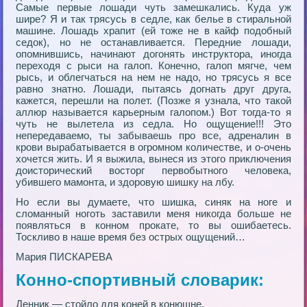
Самые первые лошади чуть замешкались. Куда уж
шире? Я и так трясусь в седле, как белье в стиральной
машине. Лошадь храпит (ей тоже не в кайф подобный
седок), но не останавливается. Передние лошади,
опомнившись, начинают догонять инструктора, иногда
переходя с рыси на галоп. Конечно, галоп мягче, чем
рысь, и облегчаться на нем не надо, но трясусь я все
равно знатно. Лошади, пытаясь догнать друг друга,
кажется, перешли на полет. (Позже я узнала, что такой
аллюр называется карьерным галопом.) Вот тогда-то я
чуть не вылетела из седла. Но ощущение!!! Это
непередаваемо, ты забываешь про все, адреналин в
крови вырабатывается в огромном количестве, и о-очень
хочется жить. И я выжила, вынеся из этого приключения
доисторический восторг первобытного человека,
убившего мамонта, и здоровую шишку на лбу.
Но если вы думаете, что шишка, синяк на ноге и
сломанный ноготь заставили меня никогда больше не
появляться в конном прокате, то вы ошибаетесь.
Тоскливо в наше время без острых ощущений…
Мария ПИСКАРЕВА
Конно-спортивный словарик:
Денник — стойлo для коней в конюшне.