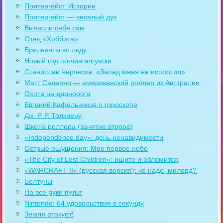
Полтергейст. Истории
Полтергейст — веселый дух
Вычисли себя сам
Отец «Хоббита»
Брильянты во льду
Новый год по-чингачгукски
Станислав Черчесов: «Запад меня не испортил»
Матт Салерно — американский роллер из Австралии
Охота на единорога
Евгений Кафельников о гороскопе
Дж. Р. Р. Толкиену
Школа роллера (занятие второе)
«Independence day»: день ненавидимости
Острые ощущения: Мое первое небо
«The City of Lost Children»: ищите и обломится
«WARCRAFT II» (русская версия): чо надо, милорд?
Болтуны
На все руки пульт
Nintendo: 64 удовольствия в секунду
Земля атакует!