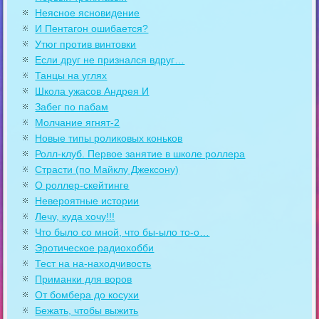
Неясное ясновидение
И Пентагон ошибается?
Утюг против винтовки
Если друг не признался вдруг…
Танцы на углях
Школа ужасов Андрея И
Забег по пабам
Молчание ягнят-2
Новые типы роликовых коньков
Ролл-клуб. Первое занятие в школе роллера
Страсти (по Майклу Джексону)
О роллер-скейтинге
Невероятные истории
Лечу, куда хочу!!!
Что было со мной, что бы-ыло то-о…
Эротическое радиохобби
Тест на на-находчивость
Приманки для воров
От бомбера до косухи
Бежать, чтобы выжить