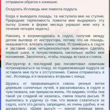
отправили обратно к конюшне.
Оседлать Исповедь мне помогла подруга.
Когда я выводила лошадь, та наступила мне на ступню.
Природная терпеливость помогла мне выдержать эту
пытку (синяк в форме месяца украшал мою ногу в
течение четырех недель).
Наконец я взгромоздилась в седло, получив между
делом выговор от инструктора, потому что на лошадь,
оказывается, влезать нужно слева. Устроившись в седле
и заставив свою четырехкопытную знакомую сделать
первые шаги, я почувствовала, насколько зыбко мое
положение. Захотелось, чтобы лошадь встала и стояла.
Инструктор в последний раз посоветовал новичкам
потренироваться на плацу, но подмигивающая подруга не
оставила мне пути к отступлению. Смена отправилась в
лес. Исповедь и я оказались вторыми с конца.
Щурясь от прорывающихся сквозь резные ветки
деревьев солнечных лучей, я раскачивалась в седле и
чувствовала, как прекрасна жизнь. Но видимо, чтобы она
такой уж сладкой не казалась, смена пошла рысью. Я
вцепилась в уздечку (о том, что можно схватиться за
седло, хотя это делать запрещено, но очень удобно, я не
догадалась). «Шире рысь!» — кричат впереди меня.