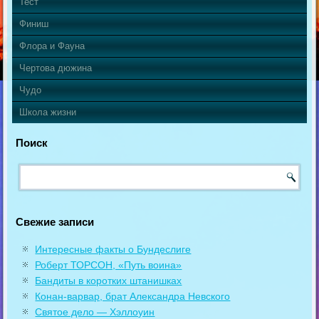
Тест
Финиш
Флора и Фауна
Чертова дюжина
Чудо
Школа жизни
Поиск
Свежие записи
Интересные факты о Бундеслиге
Роберт ТОРСОН, «Путь воина»
Бандиты в коротких штанишках
Конан-варвар, брат Александра Невского
Святое дело — Хэллоуин