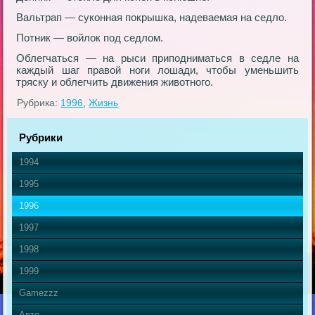
Вальтрап — суконная покрышка, надеваемая на седло.
Потник — войлок под седлом.
Облегчаться — на рыси приподниматься в седле на
каждый шаг правой ноги лошади, чтобы уменьшить
тряску и облегчить движения животного.
Рубрика:
1996
,
Жизнь
Рубрики
1994
1995
1996
1997
1998
1999
Gamezzz
Авто