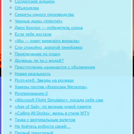
Солдатский аукцион
Объяснялка
Секреты одного производства
Черные дыры «Internet»
Джон Конлон — победитель слона
Если тебя достали
«Мы — рэкет киевского вокзала»
Спи спокойно, дорогой тинейджер
Приключение по плану
Дружишь ли ты с модой?
Преступление начинается с объявления
Новая реальность
Ролл-клуб. Звезды на роликах
Хакеры против «Коррозии Металла»
Роллеромания-2
«Microsoft Flight Simulator»: посади себя сам
«Age of Sail»: по волнам чужой памяти
«Calling All Dorks»: жизнь в стиле MTV
Тачка с вертикальным взлетом
Не бойтесь робости своей…
Первый трехглазый