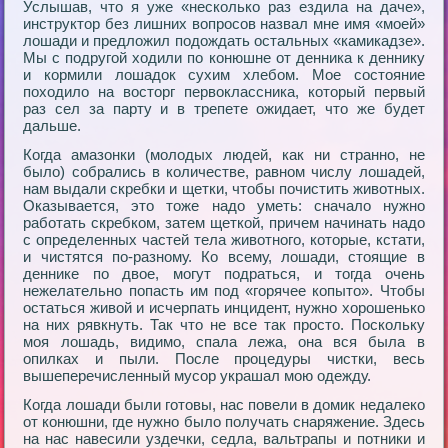
Услышав, что я уже «несколько раз ездила на даче»,
инструктор без лишних вопросов назвал мне имя «моей»
лошади и предложил подождать остальных «камикадзе».
Мы с подругой ходили по конюшне от денника к деннику
и кормили лошадок сухим хлебом. Мое состояние
походило на восторг первоклассника, который первый
раз сел за парту и в трепете ожидает, что же будет
дальше.
Когда амазонки (молодых людей, как ни странно, не
было) собрались в количестве, равном числу лошадей,
нам выдали скребки и щетки, чтобы почистить животных.
Оказывается, это тоже надо уметь: сначало нужно
работать скребком, затем щеткой, причем начинать надо
с определенных частей тела животного, которые, кстати,
и чистятся по-разному. Ко всему, лошади, стоящие в
деннике по двое, могут подраться, и тогда очень
нежелательно попасть им под «горячее копыто». Чтобы
остаться живой и исчерпать инцидент, нужно хорошенько
на них рявкнуть. Так что не все так просто. Поскольку
моя лошадь, видимо, спала лежа, она вся была в
опилках и пыли. После процедуры чистки, весь
вышеперечисленный мусор украшал мою одежду.
Когда лошади были готовы, нас повели в домик недалеко
от конюшни, где нужно было получать снаряжение. Здесь
на нас навесили уздечки, седла, вальтрапы и потники и