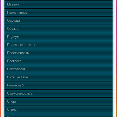
Музыка
Непознанное
Одежда
Оружие
Подиум
Полезные советы
Преступность
Прогресс
Психология
Путешествие
Ролл-клуб
Смехопанорама
Спорт
Стиль