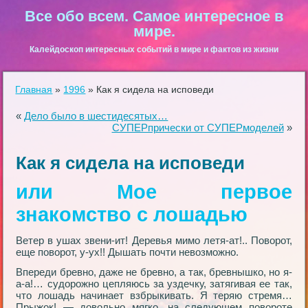
Все обо всем. Самое интересное в
мире.
Калейдоскоп интересных событий в мире и фактов из жизни
Главная
»
1996
»
Как я сидела на исповеди
«
Дело было в шестидесятых…
СУПЕРпрически от СУПЕРмоделей
»
Как я сидела на исповеди
или Мое первое
знакомство с лошадью
Ветер в ушах звени-ит! Деревья мимо летя-aт!.. Поворот,
еще поворот, у-ух!! Дышать почти невозможно.
Впереди бревно, даже не бревно, а так, бревнышко, но я-
а-а!… судорожно цепляюсь за уздечку, затягивая ее так,
что лошадь начинает взбрыкивать. Я теряю стремя…
Прыжок! — довольно мягко, на следующем повороте