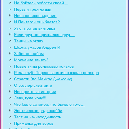
Не бойтесь робости своей…
Первый трехглазый
Неясное ясновидение
И Пентагон ошибается?
Утюг против винтовки
Если друг не признался вдруг…
Танцы на углях
Школа ужасов Андрея И
Забег по пабам
Молчание ягнят-2
Новые типы роликовых коньков
Ролл-клуб. Первое занятие в школе роллера
Страсти (по Майклу Джексону)
О роллер-скейтинге
Невероятные истории
Лечу, куда хочу!!!
Что было со мной, что бы-ыло то-о…
Эротическое радиохобби
Тест на на-находчивость
Приманки для воров