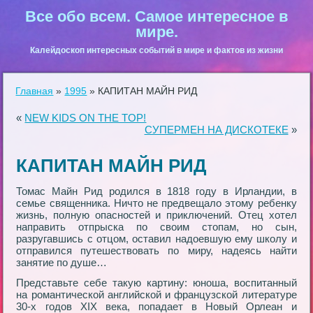
Все обо всем. Самое интересное в
мире.
Калейдоскоп интересных событий в мире и фактов из жизни
Главная
»
1995
»
КАПИТАН МАЙН РИД
«
NEW KIDS ON THE TOР!
СУПЕРМЕН НА ДИСКОТЕКЕ
»
КАПИТАН МАЙН РИД
Томас Майн Рид родился в 1818 году в Ирландии, в
семье священника. Ничто не предвещало этому ребенку
жизнь, полную опасностей и приключений. Отец хотел
направить отпрыска по своим стопам, но сын,
разругавшись с отцом, оставил надоевшую ему школу и
отправился путешествовать по миру, надеясь найти
занятие по душе…
Представьте себе такую картину: юноша, воспитанный
на романтической английской и французской литературе
30-х годов XIX века, попадает в Новый Орлеан и