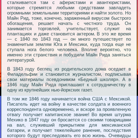
сталкивается там с аферистами и авантюристами,
которые стремятся любыми средствами завладеть
огромными земельными территориями и найти золото. Но
Майн Рид, тоже, конечно, зараженный вирусом быстрого
обогащения, решает начать с честного труда. Он
занимается торговлей, учительствует, служит на
плантациях и даже становится актером. В это же время
— с 1840 по 1843 год — он много путешествует по
знаменитым землям Юга и Мексики, куда тогда еще не
ступала нога белого человека. Вполне вероятно, что
именно эти странствия и побудили Майн Рида заняться
литературой.
В 1843 году беглец из родительского дома оседает в
Филадельфии и становится журналистом, подписывая
свои материалы псевдонимом «Бедный школяр». А в
1846 году Майн Рида приглашают к сотрудничеству в
одну из крупнейших нью-йоркских газет.
В том же 1846 году начинается война США с Мексикой.
Писатель идет на войну в качестве солдата и военного
корреспондента одновременно, и вскоре за проявленную
отвагу получает капитанское звание! Во время штурма
Мехико в 1847 году он бросается со своими товарищами
на вал, служивший прикрытием для мексиканской
батареи, и получает тяжелейшее ранение, последствия
которого будут преследовать его всю жизнь. Очевидцы