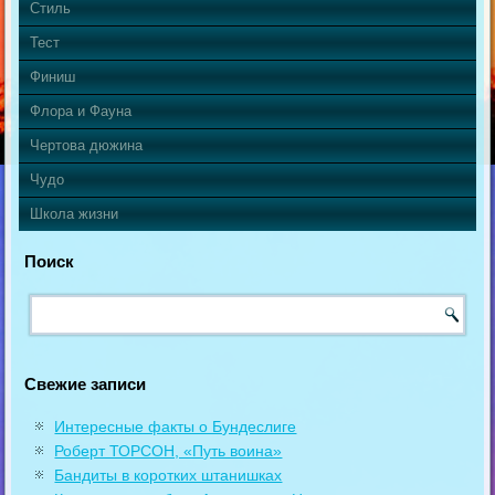
Стиль
Тест
Финиш
Флора и Фауна
Чертова дюжина
Чудо
Школа жизни
Поиск
Свежие записи
Интересные факты о Бундеслиге
Роберт ТОРСОН, «Путь воина»
Бандиты в коротких штанишках