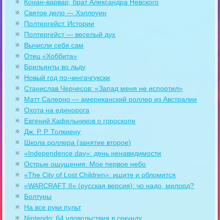
Конан-варвар, брат Александра Невского
Святое дело — Хэллоуин
Полтергейст. Истории
Полтергейст — веселый дух
Вычисли себя сам
Отец «Хоббита»
Брильянты во льду
Новый год по-чингачгукски
Станислав Черчесов: «Запад меня не испортил»
Матт Салерно — американский роллер из Австралии
Охота на единорога
Евгений Кафельников о гороскопе
Дж. Р. Р. Толкиену
Школа роллера (занятие второе)
«Independence day»: день ненавидимости
Острые ощущения: Мое первое небо
«The City of Lost Children»: ищите и обломится
«WARCRAFT II» (русская версия): чо надо, милорд?
Болтуны
На все руки пульт
Nintendo: 64 удовольствия в секунду