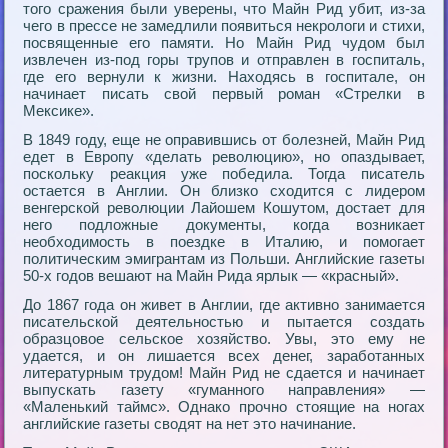
того сражения были уверены, что Майн Рид убит, из-за
чего в прессе не замедлили появиться некрологи и стихи,
посвященные его памяти. Но Майн Рид чудом был
извлечен из-под горы трупов и отправлен в госпиталь,
где его вернули к жизни. Находясь в госпитале, он
начинает писать свой первый роман «Стрелки в
Мексике».
В 1849 году, еще не оправившись от болезней, Майн Рид
едет в Европу «делать революцию», но опаздывает,
поскольку реакция уже победила. Тогда писатель
остается в Англии. Он близко сходится с лидером
венгерской революции Лайошем Кошутом, достает для
него подложные документы, когда возникает
необходимость в поездке в Италию, и помогает
политическим эмигрантам из Польши. Английские газеты
50-х годов вешают на Майн Рида ярлык — «красный».
До 1867 года он живет в Англии, где активно занимается
писательской деятельностью и пытается создать
образцовое сельское хозяйство. Увы, это ему не
удается, и он лишается всех денег, заработанных
литературным трудом! Майн Рид не сдается и начинает
выпускать газету «гуманного направления» —
«Маленький таймс». Однако прочно стоящие на ногах
английские газеты сводят на нет это начинание.