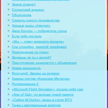
Земля атакует!
Солдатский аукцион
Объяснялка
Секреты одного производства
Черные дыры «Internet»
Джон Конлон — победитель слона
Если тебя достали
«Мы — рэкет киевского вокзала»
Спи спокойно, дорогой тинейджер
Приключение по плану
Дружишь ли ты с модой?
Преступление начинается с объявления
Новая реальность
Ролл-клуб. Звезды на роликах
Хакеры против «Коррозии Металла»
Роллеромания-2
«Microsoft Flight Simulator»: посади себя сам
«Age of Sail»: по волнам чужой памяти
«Calling All Dorks»: жизнь в стиле MTV
Тачка с вертикальным взлетом