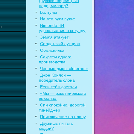
(русская версия): чо
надо, милорд?
Болтуны
На все руки пульт
Nintendo: 64
ты
удовольствия в секунду
Земля атакует!
Солдатский аукцион
Объяснялка
Секреты одного
производства
Черные дыры «Internet»
Джон Конлон —
победитель слона
Если тебя достали
«Мы — рэкет киевского
вокзала»
Спи спокойно, дорогой
тинейджер
Приключение по плану
Дружишь ли ты с
модой?