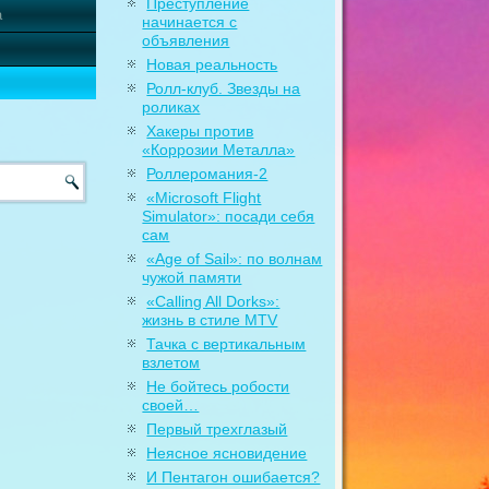
Преступление
а
начинается с
объявления
Новая реальность
Ролл-клуб. Звезды на
роликах
Хакеры против
«Коррозии Металла»
Роллеромания-2
«Microsoft Flight
Simulator»: посади себя
сам
«Age of Sail»: по волнам
чужой памяти
«Calling All Dorks»:
жизнь в стиле MTV
Тачка с вертикальным
взлетом
Не бойтесь робости
своей…
Первый трехглазый
Неясное ясновидение
И Пентагон ошибается?