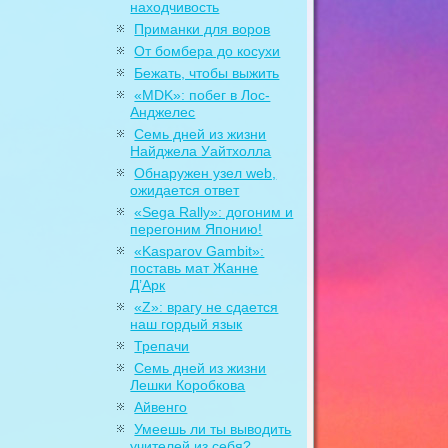
находчивость
Приманки для воров
От бомбера до косухи
Бежать, чтобы выжить
«MDK»: побег в Лос-
Анджелес
Семь дней из жизни
Найджела Уайтхолла
Обнаружен узел web,
ожидается ответ
«Sega Rally»: догоним и
перегоним Японию!
«Kasparov Gambit»:
поставь мат Жанне
Д’Арк
«Z»: врагу не сдается
наш гордый язык
Трепачи
Семь дней из жизни
Лешки Коробкова
Айвенго
Умеешь ли ты выводить
учителей из себя?