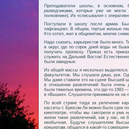
Преподаватели школы, в основном, 
разведчиками, которые уже не могли с
полковнике). Их «списывали» с оперативн
Поступали в школу после армии. Был
«афганцев». В общем, тертые жизнью лю
Кто хотел, жил в общежитии, многие сним
Надо сказать, карьеристов было много. 
в округ, где по сорок дней воды не быв
получить прописку. Приказ есть прика
служить на Дальний Восток! Естественно
были завидные.
Из общей массы я несколько выделялся.
факультетов. Мы слушали джаз, рок. Од
Мы даже ставили это на сцене Высшей ш
в отношении развлечений была очень 
были тяжелые времена, это где-то 1983 —
в «Вышке». Слушатели принимали их на «
По всей стране тогда за увлечение кар
кассеты с Брюсом Ли можно было срок пол
кинотеатре, чтобы мы смотрели и ума н
жизни таких развлечений, как у нас, не
необычная. Будучи слушателем Высш
концертам, общался в какой-то совершен