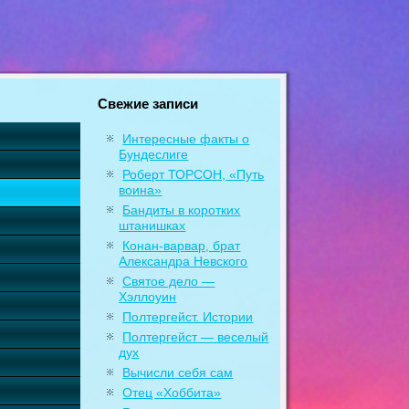
Свежие записи
Интересные факты о
Бундеслиге
Роберт ТОРСОН, «Путь
воина»
Бандиты в коротких
штанишках
Конан-варвар, брат
Александра Невского
Святое дело —
Хэллоуин
Полтергейст. Истории
Полтергейст — веселый
дух
Вычисли себя сам
Отец «Хоббита»