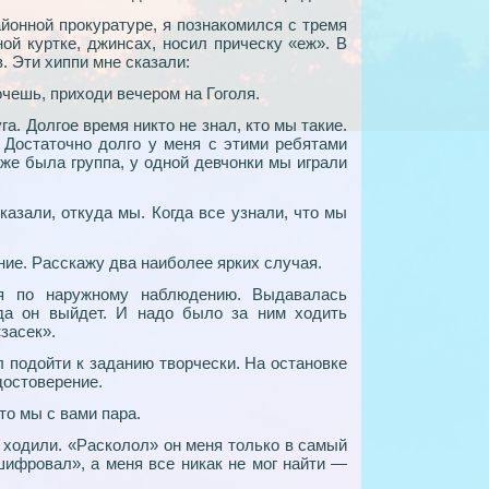
айонной прокуратуре, я познакомился с тремя
ной куртке, джинсах, носил прическу «еж». В
. Эти хиппи мне сказали:
чешь, приходи вечером на Гоголя.
га. Долгое время никто не знал, кто мы такие.
 Достаточно долго у меня с этими ребятами
же была группа, у одной девчонки мы играли
казали, откуда мы. Когда все узнали, что мы
ние. Расскажу два наиболее ярких случая.
 по наружному наблюдению. Выдавалась
уда он выйдет. И надо было за ним ходить
«засек».
л подойти к заданию творчески. На остановке
достоверение.
то мы с вами пара.
 ходили. «Расколол» он меня только в самый
шифровал», а меня все никак не мог найти —