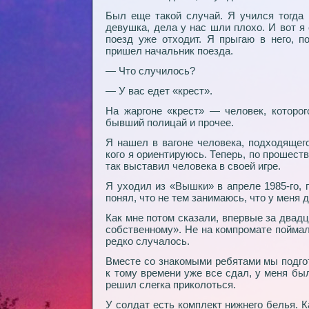
Был еще такой случай. Я учился тогда 
девушка, дела у нас шли плохо. И вот я
поезд уже отходит. Я прыгаю в него, п
пришел начальник поезда.
— Что случилось?
— У вас едет «крест».
На жаргоне «крест» — человек, которо
бывший полицай и прочее.
Я нашел в вагоне человека, подходящего
кого я ориентируюсь. Теперь, по прошест
так выставил человека в своей игре.
Я уходил из «Вышки» в апреле 1985-го,
понял, что не тем занимаюсь, что у меня 
Как мне потом сказали, впервые за двад
собственному». Не на компромате поймал
редко случалось.
Вместе со знакомыми ребятами мы подго
к тому времени уже все сдал, у меня бы
решил слегка приколоться.
У солдат есть комплект нижнего белья. К