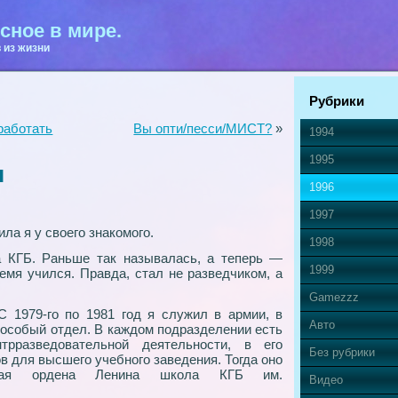
сное в мире.
 из жизни
Рубрики
работать
Вы опти/песси/МИСТ?
»
1994
1995
ы
1996
1997
ла я у своего знакомого.
1998
КГБ. Раньше так называлась, а теперь —
1999
емя учился. Правда, стал не разведчиком, а
Gamezzz
 1979-го по 1981 год я служил в армии, в
Авто
к особый отдел. В каждом подразделении есть
рразведовательной деятельности, в его
Без рубрики
в для высшего учебного заведения. Тогда оно
нная ордена Ленина школа КГБ им.
Видео