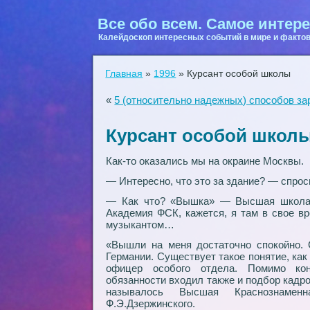
Все обо всем. Самое интере
Калейдоскоп интересных событий в мире и фактов
Главная
»
1996
»
Курсант особой школы
«
5 (относительно надежных) способов за
Курсант особой школ
Как-то оказались мы на окраине Москвы.
— Интересно, что это за здание? — спроси
— Как что? «Вышка» — Высшая школа 
Академия ФСК, кажется, я там в свое вр
музыкантом…
«Вышли на меня достаточно спокойно. С
Германии. Существует такое понятие, ка
офицер особого отдела. Помимо конт
обязанности входил также и подбор кадро
называлось Высшая Краснознаме
Ф.Э.Дзержинского.