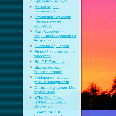
Брильянты во льду
Новый год по-
чингачгукски
Станислав Черчесов:
«Запад меня не
испортил»
Матт Салерно —
американский роллер из
Австралии
Охота на единорога
Евгений Кафельников о
гороскопе
Дж. Р. Р. Толкиену
Школа роллера
(занятие второе)
«Independence day»:
день ненавидимости
Острые ощущения: Мое
первое небо
«The City of Lost
Children»: ищите и
обломится
«WARCRAFT II»