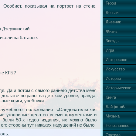
Герои
 Особист, показывая на портрет на стене,
Деньги
Дневник
ч Дзержинский.
Жизнь
висели на батарее:
Звезды
Игра
Интересное
Искусство
ле КГБ?
Истории
Историческое
дя. Да и потом с самого раннего детства меня
 достаточно рано, на детском уровне, правда,
Книга
ные книги, учебники.
Лайфстайл
ужебного пользования «Следовательская
ие уголовные дела со всеми документами и
Музыка
 были 50-х годов издания, их можно было
 его стороны тут никаких нарушений не было.
Непознанное
оль.
Одежда