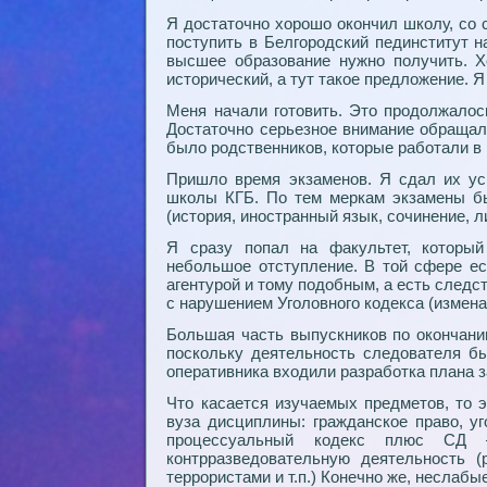
Я достаточно хорошо окончил школу, со
поступить в Белгородский пединститут н
высшее образование нужно получить. Х
исторический, а тут такое предложение. Я
Меня начали готовить. Это продолжалос
Достаточно серьезное внимание обращал
было родственников, которые работали в 
Пришло время экзаменов. Я сдал их ус
школы КГБ. По тем меркам экзамены бы
(история, иностранный язык, сочинение, л
Я сразу попал на факультет, который
небольшое отступление. В той сфере ес
агентурой и тому подобным, а есть следс
с нарушением Уголовного кодекса (измена
Большая часть выпускников по окончани
поскольку деятельность следователя бы
оперативника входили разработка плана 
Что касается изучаемых предметов, то 
вуза дисциплины: гражданское право, уг
процессуальный кодекс плюс СД 
контрразведовательную деятельность (
террористами и т.п.) Конечно же, неслабы