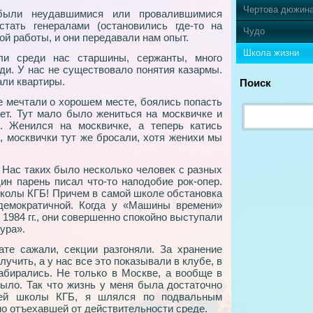
Чертова дюжин
были неудавшимися или провалившимися
тать генералами (остановились где-то на
Чудо
ой работы, и они передавали нам опыт.
Школа жизни
и среди нас старшины, сержанты, много
ди. У нас не существовало понятия казармы.
али квартиры.
Поиск
Те мечтали о хорошем месте, боялись попасть
ает. Тут мало было жениться на москвичке и
з. Женился на москвичке, а теперь катись
, москвички тут же бросали, хотя женихи мы
 Нас таких было несколько человек с разных
ин парень писал что-то наподобие рок-опер.
колы КГБ! Причем в самой школе обстановка
демократичной. Когда у «Машины времени»
 1984 гг., они совершенно спокойно выступали
ура».
ате сажали, секции разгоняли. За хранение
учить, а у нас все это показывали в клубе, в
абирались. Не только в Москве, а вообще в
 было. Так что жизнь у меня была достаточно
ей школы КГБ, я шлялся по подвальным
но отъехавшей от действительности среде.