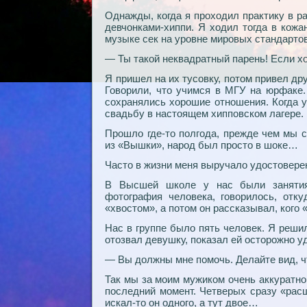
Однажды, когда я проходил практику в р
девчонками-хиппи. Я ходил тогда в кожа
музыке сек на уровне мировых стандартов
— Ты такой неквадратный парень! Если хо
Я пришел на их тусовку, потом привел дру
Говорили, что учимся в МГУ на юрфаке.
сохранялись хорошие отношения. Когда у
свадьбу в настоящем хипповском лагере.
Прошло где-то полгода, прежде чем мы с
из «Вышки», народ был просто в шоке…
Часто в жизни меня выручало удостовере
В Высшей школе у нас были занятия
фотография человека, говорилось, отк
«хвостом», а потом он рассказывал, кого 
Нас в группе было пять человек. Я реши
отозвал девушку, показал ей осторожно у
— Вы должны мне помочь. Делайте вид, ч
Так мы за моим мужиком очень аккуратно
последний момент. Четверых сразу «рас
искал-то он одного, а тут двое…