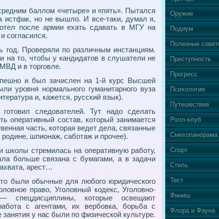
 средним баллом «четыре» и «пять». Пытался
Оружие
а истфак, но не вышло. И все-таки, думал я,
отел после армии ехать сдавать в МГУ на
Подиум
 и согласился.
Полезные сове
ь год. Проверяли по различным инстанциям.
и на то, чтобы у кандидатов в слушатели не
Преступность
МВД и в торговле.
Прогресс
пешно и был зачислен на 1-й курс Высшей
ли уровня нормального гуманитарного вуза
Психология
итература и, кажется, русский язык).
Путешествие
 готовил следователей. Тут надо сделать
ть оперативный состав, который занимается
Ролл-клуб
твенная часть, которая ведет дела, связанные
Смехопанорама
 родине, шпионаж, саботаж и прочее).
и школы стремилась на оперативную работу,
Спорт
ла больше связана с бумагами, а в задачи
Стиль
захвата, арест…
Тест
это были обычные для любого юридического
оловное право, Уголовный кодекс, Уголовно-
Финиш
— спецдисциплины, которые освещают
работа с агентами, их вербовка, борьба с
Флора и Фауна
е занятия у нас были по физической культуре.