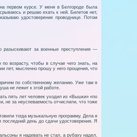
на первом курсе. У меня в Белгороде была
 срываюсь и решаю ехать к ней. Билетов нет,
оказываю удостоверение проводнице. Потом
го разыскивают за военные преступления —
 по возрасту, чтобы в случае чего знать, на
вии лет, мысленно прошу у него прощения, что
 причем по собственному желанию. Уже там я
душа не лежит к этой работе.
цать пять лет человек уходил из «Вышки» «по
и, не за неуспеваемость отчислили, что тоже
товили тогда музыкальную программу. Дела я
л последний день до сдачи удостоверения. Я
альсоны я надевать не стал, а рубаху надел.