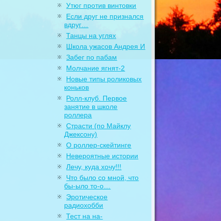
Утюг против винтовки
Если друг не признался
вдруг…
Танцы на углях
Школа ужасов Андрея И
Забег по пабам
Молчание ягнят-2
Новые типы роликовых
коньков
Ролл-клуб. Первое
занятие в школе
роллера
Страсти (по Майклу
Джексону)
О роллер-скейтинге
Невероятные истории
Лечу, куда хочу!!!
Что было со мной, что
бы-ыло то-о…
Эротическое
радиохобби
Тест на на-