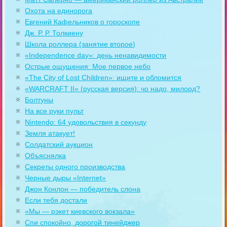
Охота на единорога
Евгений Кафельников о гороскопе
Дж. Р. Р. Толкиену
Школа роллера (занятие второе)
«Independence day»: день ненавидимости
Острые ощущения: Мое первое небо
«The City of Lost Children»: ищите и обломится
«WARCRAFT II» (русская версия): чо надо, милорд?
Болтуны
На все руки пульт
Nintendo: 64 удовольствия в секунду
Земля атакует!
Солдатский аукцион
Объяснялка
Секреты одного производства
Черные дыры «Internet»
Джон Конлон — победитель слона
Если тебя достали
«Мы — рэкет киевского вокзала»
Спи спокойно, дорогой тинейджер