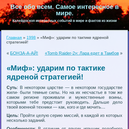
Все обо всем. Самое интересное в
мире.
Калейдоскоп интересных событий в мире и фактов из жизни
Главная
»
1998
»
«Миф»: ударим по тактике ядреной
стратегией!
«
БОНЗА-А-АЙ!
«Tomb Raider-2»: Лара едет в Тамбов
»
«Миф»: ударим по тактике
ядреной стратегией!
Суть
: В некотором царстве — в некотором государстве
жили- были темные силы. Но на их несчастье в том же
самом регионе проживали и мужественные воины,
которыми тебе предстоит руководить. Дальше дело
твоей военной техники — как, кого и где мочить…
Цель
: Пройти целую серию миссий, в каждой из которых
несколько заданий.
Особенности
: В отличие от других игрушек подобного