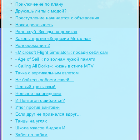
Приключение по плану
Дружишь ли ты с модой?
Преступление начинается с объявления
Новая реальность
Ролл-клуб. Звезды на роликах
Хакеры против «Коррозии Металла»
Роллеромания-2
«Microsoft Flight Simulator»: посади себя сам
«Age of Sail»: по волнам чужой памяти
«Calling All Dorks»: жизнь в стиле MTV
Тачка с вертикальным взлетом
Не бойтесь робости своей…
Первый трехглазый
Неясное ясновидение
И Пентагон ошибается?
Утюг против винтовки
Если друг не признался вдруг…
Танцы на углях
Школа ужасов Андрея И
Забег по пабам