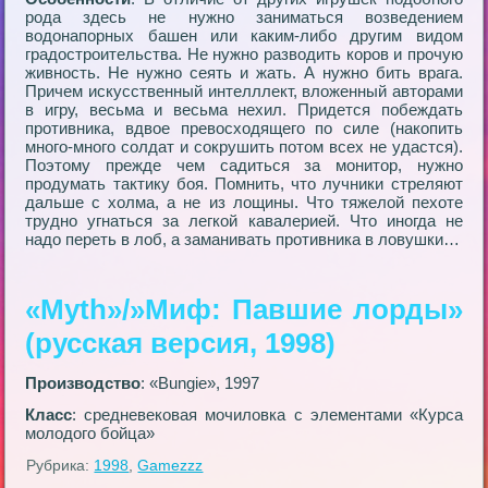
рода здесь не нужно заниматься возведением
водонапорных башен или каким-либо другим видом
градостроительства. Не нужно разводить коров и прочую
живность. Не нужно сеять и жать. А нужно бить врага.
Причем искусственный интелллект, вложенный авторами
в игру, весьма и весьма нехил. Придется побеждать
противника, вдвое превосходящего по силе (накопить
много-много солдат и сокрушить потом всех не удастся).
Поэтому прежде чем садиться за монитор, нужно
продумать тактику боя. Помнить, что лучники стреляют
дальше с холма, а не из лощины. Что тяжелой пехоте
трудно угнаться за легкой кавалерией. Что иногда не
надо переть в лоб, а заманивать противника в ловушки…
«Myth»/»Миф: Павшие лорды»
(русская версия, 1998)
Производство
: «Bungie», 1997
Класс
: средневековая мочиловка с элементами «Курса
молодого бойца»
Рубрика:
1998
,
Gamezzz