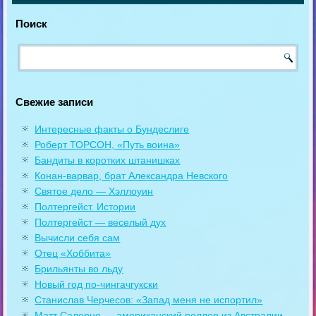
Поиск
Свежие записи
Интересные факты о Бундеслиге
Роберт ТОРСОН, «Путь воина»
Бандиты в коротких штанишках
Конан-варвар, брат Александра Невского
Святое дело — Хэллоуин
Полтергейст. Истории
Полтергейст — веселый дух
Вычисли себя сам
Отец «Хоббита»
Брильянты во льду
Новый год по-чингачгукски
Станислав Черчесов: «Запад меня не испортил»
Матт Салерно — американский роллер из Австралии