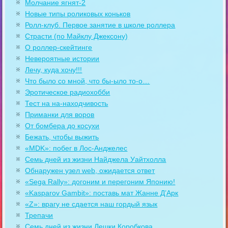
Молчание ягнят-2
Новые типы роликовых коньков
Ролл-клуб. Первое занятие в школе роллера
Страсти (по Майклу Джексону)
О роллер-скейтинге
Невероятные истории
Лечу, куда хочу!!!
Что было со мной, что бы-ыло то-о…
Эротическое радиохобби
Тест на на-находчивость
Приманки для воров
От бомбера до косухи
Бежать, чтобы выжить
«MDK»: побег в Лос-Анджелес
Семь дней из жизни Найджела Уайтхолла
Обнаружен узел web, ожидается ответ
«Sega Rally»: догоним и перегоним Японию!
«Kasparov Gambit»: поставь мат Жанне Д’Арк
«Z»: врагу не сдается наш гордый язык
Трепачи
Семь дней из жизни Лешки Коробкова