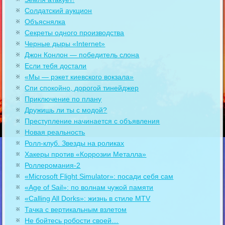
Солдатский аукцион
Объяснялка
Секреты одного производства
Черные дыры «Internet»
Джон Конлон — победитель слона
Если тебя достали
«Мы — рэкет киевского вокзала»
Спи спокойно, дорогой тинейджер
Приключение по плану
Дружишь ли ты с модой?
Преступление начинается с объявления
Новая реальность
Ролл-клуб. Звезды на роликах
Хакеры против «Коррозии Металла»
Роллеромания-2
«Microsoft Flight Simulator»: посади себя сам
«Age of Sail»: по волнам чужой памяти
«Calling All Dorks»: жизнь в стиле MTV
Тачка с вертикальным взлетом
Не бойтесь робости своей…