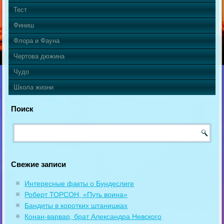
Тест
Финиш
Флора и Фауна
Чертова дюжина
Чудо
Школа жизни
Поиск
Свежие записи
Интересные факты о Бундеслиге
Роберт ТОРСОН, «Путь воина»
Бандиты в коротких штанишках
Конан-варвар, брат Александра Невского