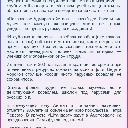
осуществляемых негосударственными организациями —
клубом «Штандарт» и Морским учебным центром на
общественных началах и пожертвования частных лиц.
«Петровское Адмиралтейство» — новый для России вид
музея, где «живую экспозицию» можно не только
увидеть, пощупать руками, но и создавать!
44 дубовых шпангоута — «ребра» корабля (вес каждого
около тонны) собраны и установлены, как в петровское
время, вручную, без использования техники. Все это
мастерят двенадцать человек, семь из которых —
ученики от Молодежной биржи труда.
Их цель, как и 300 лет назад, в кратчайшие сроки и при
ограниченных ресурсах создать парусный флот. Ведь в
морской столице России чисто парусных кораблей не
сохранилось.
Кстати, фрегат будет не только музеем, но и
действующим кораблем, школой под парусами для
русских юнг.
В следующем году Англия и Голландия намерены
отметить 300-летний юбилей Великого посольства Петра
Первого. В августе «Штандарт» ждут в Амстердаме на
праздновании. Семь футов под килем!