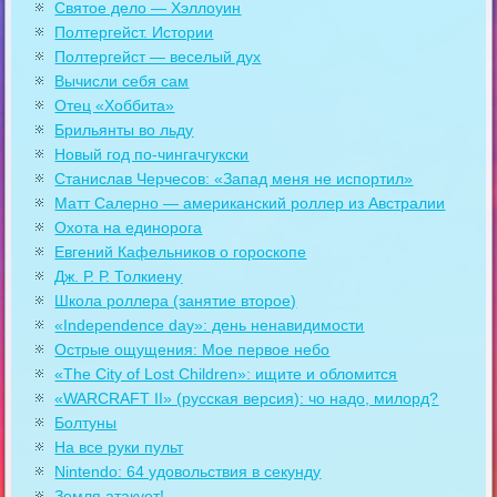
Святое дело — Хэллоуин
Полтергейст. Истории
Полтергейст — веселый дух
Вычисли себя сам
Отец «Хоббита»
Брильянты во льду
Новый год по-чингачгукски
Станислав Черчесов: «Запад меня не испортил»
Матт Салерно — американский роллер из Австралии
Охота на единорога
Евгений Кафельников о гороскопе
Дж. Р. Р. Толкиену
Школа роллера (занятие второе)
«Independence day»: день ненавидимости
Острые ощущения: Мое первое небо
«The City of Lost Children»: ищите и обломится
«WARCRAFT II» (русская версия): чо надо, милорд?
Болтуны
На все руки пульт
Nintendo: 64 удовольствия в секунду
Земля атакует!