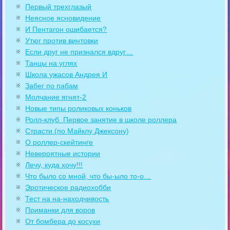
Первый трехглазый
Неясное ясновидение
И Пентагон ошибается?
Утюг против винтовки
Если друг не признался вдруг…
Танцы на углях
Школа ужасов Андрея И
Забег по пабам
Молчание ягнят-2
Новые типы роликовых коньков
Ролл-клуб. Первое занятие в школе роллера
Страсти (по Майклу Джексону)
О роллер-скейтинге
Невероятные истории
Лечу, куда хочу!!!
Что было со мной, что бы-ыло то-о…
Эротическое радиохобби
Тест на на-находчивость
Приманки для воров
От бомбера до косухи