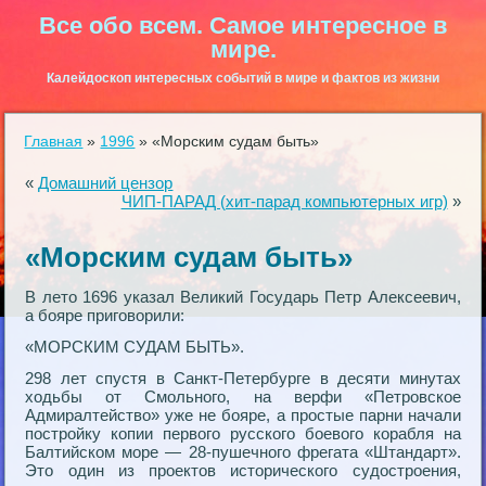
Все обо всем. Самое интересное в
мире.
Калейдоскоп интересных событий в мире и фактов из жизни
Главная
»
1996
»
«Морским судам быть»
«
Домашний цензор
ЧИП-ПАРАД (хит-парад компьютерных игр)
»
«Морским судам быть»
В лето 1696 указал Великий Государь Петр Алексеевич,
а бояре приговорили:
«МОРСКИМ СУДАМ БЫТЬ».
298 лет спустя в Санкт-Петербурге в десяти минутах
ходьбы от Смольного, на верфи «Петровское
Адмиралтейство» уже не бояре, а простые парни начали
постройку копии первого русского боевого корабля на
Балтийском море — 28-пушечного фрегата «Штандарт».
Это один из проектов исторического судостроения,