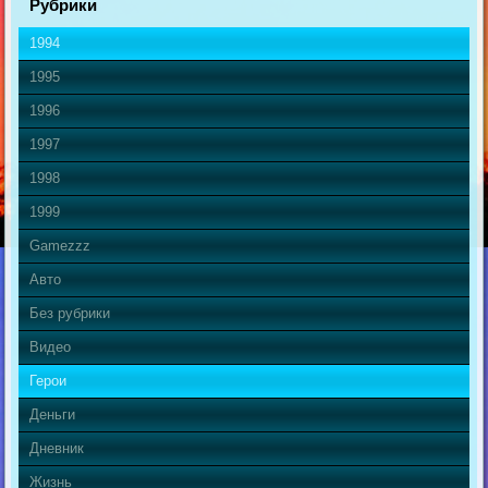
Рубрики
1994
1995
1996
1997
1998
1999
Gamezzz
Авто
Без рубрики
Видео
Герои
Деньги
Дневник
Жизнь