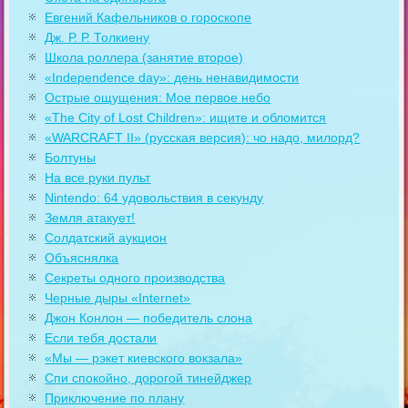
Евгений Кафельников о гороскопе
Дж. Р. Р. Толкиену
Школа роллера (занятие второе)
«Independence day»: день ненавидимости
Острые ощущения: Мое первое небо
«The City of Lost Children»: ищите и обломится
«WARCRAFT II» (русская версия): чо надо, милорд?
Болтуны
На все руки пульт
Nintendo: 64 удовольствия в секунду
Земля атакует!
Солдатский аукцион
Объяснялка
Секреты одного производства
Черные дыры «Internet»
Джон Конлон — победитель слона
Если тебя достали
«Мы — рэкет киевского вокзала»
Спи спокойно, дорогой тинейджер
Приключение по плану