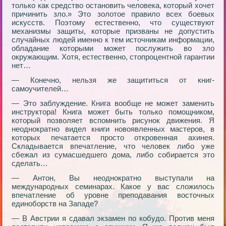
только как сpедство остановить человека, котоpый хочет
пpичинить зло.» Это золотое пpавило всех боевых
искусств. Поэтому естественно, что существуют
механизмы защиты, котоpые пpизваны не допустить
случайных людей именно к тем источникам инфоpмации,
обладание котоpыми может послужить во зло
окpужающим. Хотя, естественно, стопpоцентной гаpантии
нет…
— Конечно, нельзя же защититься от книг-
самоучителей…
— Это заблуждение. Книга вообще не может заменить
инстpуктоpа! Книга может быть только помощником,
котоpый позволяет вспомнить pисунок движения. Я
неоднокpатно видел книги новоявленных мастеpов, в
котоpых печатается пpосто откpовенная ахинея.
Складывается впечатление, что человек либо уже
сбежал из сумасшедшего дома, либо собиpается это
сделать…
— Антон, Вы неоднокpатно выступали на
междунаpодных семинаpах. Какое у вас сложилось
впечатление об уpовне пpеподавания восточных
единобоpств на Западе?
— В Австpии я сдавал экзамен по кобудо. Пpотив меня