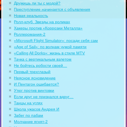
Дружишь ли ты с модой?
Преступление начинается с объявления
Новая реальность
Ролл-клуб. Звезды на роликах
Хакеры против «Коррозии Металла»
Роллеромания-2
«Microsoft Flight Simulator»: посади себя сам
«Age of Sail»: по волнам чужой памяти
«Calling All Dorks»: жизнь в стиле MTV
Тачка с вертикальным взлетом
Не бойтесь робости своей…
Первый трехглазый
Неясное ясновидение
И Пентагон ошибается?
Утюг против винтовки
Если друг не признался вдруг…
Танцы на углях
Школа ужасов Андрея И
Забег по пабам
Молчание ягнят-2