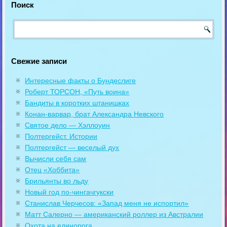
Поиск
Свежие записи
Интересные факты о Бундеслиге
Роберт ТОРСОН, «Путь воина»
Бандиты в коротких штанишках
Конан-варвар, брат Александра Невского
Святое дело — Хэллоуин
Полтергейст. Истории
Полтергейст — веселый дух
Вычисли себя сам
Отец «Хоббита»
Брильянты во льду
Новый год по-чингачгукски
Станислав Черчесов: «Запад меня не испортил»
Матт Салерно — американский роллер из Австралии
Охота на единорога