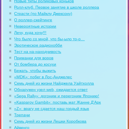
Новые типы роликовых коньков
Ролл-клуб. Первое занятие в школе роллера
Страсти (по Майклу Джексону)
О роллер-скейтинге
Невероятные истории
Лечу, куда хочу!!!
Что было со мной, что бы-ыло то-о…
Эротическое радиохобби
Тест на на-находчивость
Приманки для воров
От бомбера до косухи
Бежать, чтобы выжить
«MDK»: побег в Лос-Анджелес
Семь дней из жизни Найджела Уайтхолла
Обнаружен узел web, ожидается ответ
«Sega Rally»: догоним и перегоним Японию!
«Kasparov Gambit»: поставь мат Жанне Д’Арк
«Z»: врагу не сдается наш гордый язык
Трепачи
Семь дней из жизни Лешки Коробкова
Айвенго