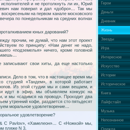
Герои
исполнителей и не протолкнуть ли их, Юрий
евич нам поверил и дал «добро»… Так мы
Деньги
о воскресеньям на первом канале московского
19 вечера по понедельникам на средних волнах
Дневник
Жизнь
проталкиванием юных дарований?
Звезды
ежду прочим, не думай, что нам этот проект
ствуем по принципу: «Нам денег не надо,
Игра
ашего «подземелья» ничего, кроме головной
нимаешь…
Интересное
 записывают свои хиты, да еще настолько
Искусство
Истории
аписи. Дело в том, что в настоящее время мы
о студией «Тандем», в которой работает
Историческое
опов. Из этой студии мы и сами вещаем, и
си идут в эфир, мы объявляем конкурс на
Книга
и, и мы «садимся на провод». Проходит два
пьем утренний кофе, раздается сто пятьдесят
Лайфстайл
ствуем моральное удовлетворение…
Музыка
моральное удовлетворение?
Непознанное
 & C Рavlov», «Хамелеон»… С «Ножкой» мы,
ом пляже N 3.
Одежда