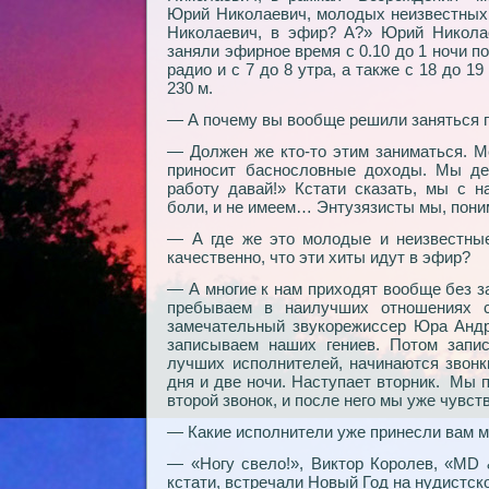
Юрий Николаевич, молодых неизвестных 
Николаевич, в эфир? А?» Юрий Никола
заняли эфирное время с 0.10 до 1 ночи п
радио и с 7 до 8 утра, а также с 18 до 
230 м.
— А почему вы вообще решили заняться 
— Должен же кто-то этим заниматься. М
приносит баснословные доходы. Мы дей
работу давай!» Кстати сказать, мы с н
боли, и не имеем… Энтузязисты мы, по
— А где же это молодые и неизвестные
качественно, что эти хиты идут в эфир?
— А многие к нам приходят вообще без з
пребываем в наилучших отношениях с
замечательный звукорежиссер Юра Андр
записываем наших гениев. Потом запи
лучших исполнителей, начинаются звонк
дня и две ночи. Наступает вторник. Мы 
второй звонок, и после него мы уже чув
— Какие исполнители уже принесли вам 
— «Ногу свело!», Виктор Королев, «MD
кстати, встречали Новый Год на нудистск