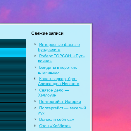
Свежие записи
Интересные факты о
Бундеслиге
Роберт ТОРСОН, «Путь
воина»
Бандиты в коротких
штанишках
Конан-варвар, брат
Александра Невского
Святое дело —
Хэллоуин
Полтергейст. Истории
Полтергейст — веселый
дух
Вычисли себя сам
Отец «Хоббита»