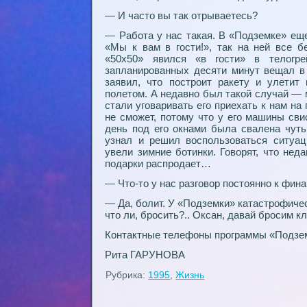
— И часто вы так отрываетесь?
— Работа у нас такая. В «Подземке» еще
«Мы к вам в гости!», так на ней все б
«50х50» явился «в гости» в телогр
запланированных десяти минут вещал в 
заявил, что построит ракету и улетит
полетом. А недавно был такой случай —
стали уговаривать его приехать к нам на
не сможет, потому что у его машины св
день под его окнами была сваленa чуть
узнал и решил воспользоваться ситуац
увели зимние ботинки. Говорят, что нед
подарки распродает…
— Что-то у нас разговор постоянно к фина
— Да, болит. У «Подземки» катастрофиче
что ли, бросить?.. Оксан, давай броси
Контактные телефоны программы «Подземк
Рита ГАРУНОВА
Рубрика:
1995
,
Жизнь