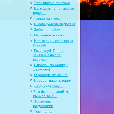
Утюг против винтовки
Если друг не признался
вдруг…
Танцы на углях
Школа ужасов Андрея И
Забег по пабам
Молчание ягнят-2
Новые типы роликовых
коньков
Ролл-клуб. Первое
занятие в школе
роллера
Страсти (по Майклу
Джексону)
О роллер-скейтинге
Невероятные истории
Лечу, куда хочу!!!
Что было со мной, что
бы-ыло то-о…
Эротическое
радиохобби
Тест на на-