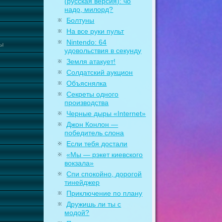
(русская версия): чо
надо, милорд?
Болтуны
На все руки пульт
Nintendo: 64
ты
удовольствия в секунду
Земля атакует!
Солдатский аукцион
Объяснялка
Секреты одного
производства
Черные дыры «Internet»
Джон Конлон —
победитель слона
Если тебя достали
«Мы — рэкет киевского
вокзала»
Спи спокойно, дорогой
тинейджер
Приключение по плану
Дружишь ли ты с
модой?