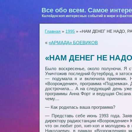
Все обо всем. Самое интере
Калейдоскоп интересных событий в мире и фактов
Главная
»
1995
»
«НАМ ДЕНЕГ НЕ НАДО, Р
«
«АРМАДА» БОЕВИКОВ
«НАМ ДЕНЕГ НЕ НАДО
Было воскресенье, около полуночи. Я с
Уничтожив последний бутерброд, я затос
— подумала я и включила приемник. Н
«Возрождение», программа «Подземка». Д
дострочила… А на следующий день уже 
программы Анна Форт и ведущая Оксана 
чему…
— Как родилась ваша программа?
— Представь себе июнь 1993 года. Заяв
директору радиостанции «Возрождение» Ю
что он любит рэп, хип-хоп и молодежь в
Николаевич, в рамках «Возрождения» м