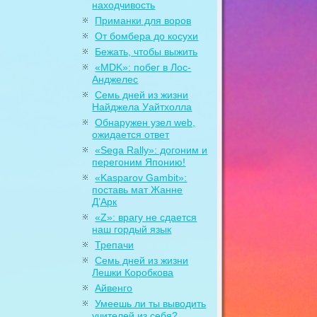
находчивость
Приманки для воров
От бомбера до косухи
Бежать, чтобы выжить
«MDK»: побег в Лос-
Анджелес
Семь дней из жизни
Найджела Уайтхолла
Обнаружен узел web,
ожидается ответ
«Sega Rally»: догоним и
перегоним Японию!
«Kasparov Gambit»:
поставь мат Жанне
Д’Арк
«Z»: врагу не сдается
наш гордый язык
Трепачи
Семь дней из жизни
Лешки Коробкова
Айвенго
Умеешь ли ты выводить
учителей из себя?