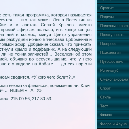
Оружие
 есть такая программка, которая называется
Подиум
есятся — кто как может. Леша Веселкин из
ейке и в ластах. Сергей Крылов вместо
Полезные сове
прямой эфир аж полчаса, и в конце концов
 на ней в космос, минуя Центр управления
Преступность
 мы разбудили ночью Вячеслава Добрынина и
Прогресс
 прямой эфир. Добрынин сказал, что приехать
истнули крыло и подфарник. А на следующий
Психология
 ли не тонна запчастей… Веселкин об этом
ией, объявив во всеуслышание, что у него
Путешествие
авно его видели на Арбате — до сих пор эти
Ролл-клуб
нсам сводится. «У кого чего болит?..»
Смехопанорама
ская нехватка финансов, понимаешь ли. Клич,
Спорт
м клич… ИЩЕМ «ПАПУ»!
Стиль
а»: 215-00-56, 217-80-53.
Тест
Финиш
Флора и Фауна