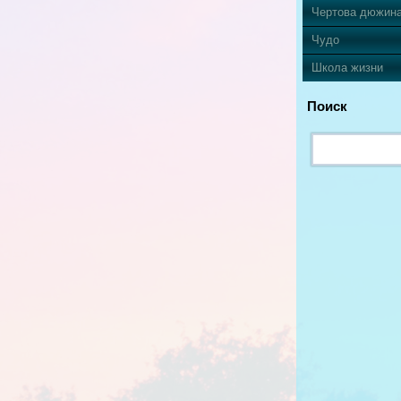
Чертова дюжин
Чудо
Школа жизни
Поиск