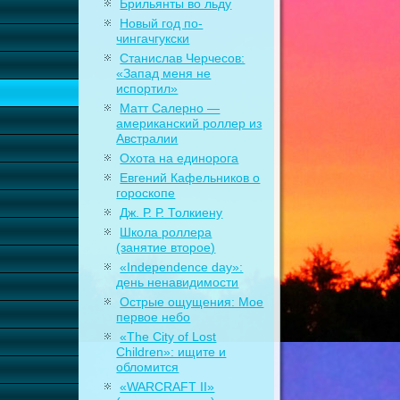
Брильянты во льду
Новый год по-
чингачгукски
Станислав Черчесов:
«Запад меня не
испортил»
Матт Салерно —
американский роллер из
Австралии
Охота на единорога
Евгений Кафельников о
гороскопе
Дж. Р. Р. Толкиену
Школа роллера
(занятие второе)
«Independence day»:
день ненавидимости
Острые ощущения: Мое
первое небо
«The City of Lost
Children»: ищите и
обломится
«WARCRAFT II»