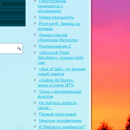
Преступление
а
начинается с
объявления
Новая реальность
Ролл-клуб. Звезды на
роликах
Хакеры против
«Коррозии Металла»
Роллеромания-2
«Microsoft Flight
Simulator»: посади себя
сам
«Age of Sail»: по волнам
чужой памяти
«Calling All Dorks»:
жизнь в стиле MTV
Тачка с вертикальным
взлетом
Не бойтесь робости
своей…
Первый трехглазый
Неясное ясновидение
И Пентагон ошибается?