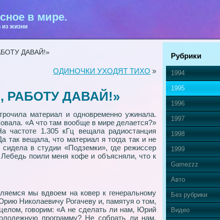
сное в мире.
 из жизни
АБОТУ ДАВАЙ!»
Рубрики
ОДИНОЧКИ УХОДЯТ ТИХО
»
1994
1995
, РАБОТУ ДАВАЙ!»
1996
трочила материал и одновременно ужинала.
1997
ковала. «А что там вообще в мире делается?»
а частоте 1.305 кГц вещала радиостанция
1998
а так вещала, что материал я тогда так и не
сидела в студии «Подземки», где режиссер
1999
Лебедь поили меня кофе и объясняли, что к
Gamezzz
Авто
ляемся мы вдвоем на ковер к генеральному
Без рубрики
рию Николаевичу Рогачеву и, памятуя о том,
 целом, говорим: «А не сделать ли нам, Юрий
Видео
олодежную программу? Не собрать ли нам,