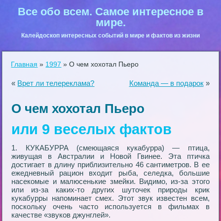
Все обо всем. Самое интересное в
мире.
Калейдоскоп интересных событий в мире и фактов из жизни
Главная
»
1997
»
О чем хохотал Пьеро
«
Врет ли телереклама?
Команда — в подарок
»
О чем хохотал Пьеро
или 9 веселых фактов
1. КУКАБУРРА (смеющаяся кукабурра) — птица,
живущая в Австралии и Новой Гвинее. Эта птичка
достигает в длину приблизительно 46 сантиметров. В ее
ежедневный рацион входит рыба, селедка, большие
насекомые и малюсенькие змейки. Видимо, из-за этого
или из-за каких-то других шуточек природы крик
кукабурры напоминает смех. Этот звук известен всем,
поскольку очень часто используется в фильмах в
качестве «звуков джунглей».