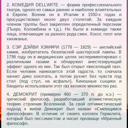
2. КОМЕДИЯ DELL’ARTE — форма профессионального
театра, одного из самых ранних и наиболее влиятельных
в Европе. Возник он в Италии в 1550-х годах и
просуществовал около двух столетий. За каждым
членом труппы был закреплен определенный персонаж
(Пьеро, Коломбина и т.д.). Но были в команде также
лица, отвечающие за разного рода смех. Хохот, гогот или
хихиканье.
3. СЭР ДЭЙВИ ХЭМФРИ (1778 — 1829) — английский
химик, изобретатель безопасной шахтерской лампы. В
1798 году он в медицинских целях экспериментировал с
различными газами и обнаружил анестезирующий
эффект одного из них. Так был открыт «веселящий газ».
Если человек нанюхается этой гадости, то сначала
начнет дико хохотать, а потом рухнет без чувств под
стол (под стул, на асфальт). Киношные сыщики и
бандиты использовали этот газ великое множество раз.
4. ДЕМОКРИТ (примерно 460 — 370 гг. до н.э.) —
греческий философ, разработавший атомистическую
теорию строения Вселенной. За свой оптимистический
подход к жизни Демокрит был назван «Смеющимся
философом». В отличие от своего коллеги Гераклита,
который был пессимистом и носил прозвище «Мрачный
философ».