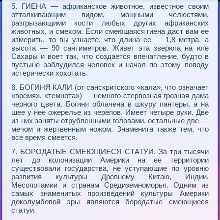
5. ГИЕНА — африканское животное, известное своим
отталкивающим видом, мощными челюстями,
разгрызающими кости любых других африканских
животных, и смехом. Если смеющаяся гиена даст вам ее
измерить, то вы узнаете, что длина ее — 1,8 метра, а
высота — 90 сантиметров. Живет эта зверюга на юге
Сахары и воет так, что создается впечатление, будто в
пустыне заблудился человек и начал по этому поводу
истерически хохотать.
6. БОГИНЯ КАЛИ (от санскритского «кала», что означает
«время», «темнота») — немного стервозная грозная дама
черного цвета. Богиня облачена в шкуру пантеры, а на
шее у нее ожерелье из черепов. Имеет четыре руки. Две
из них заняты отрубленными головами, остальные две —
мечом и жертвенным ножом. Знаменита также тем, что
все время смеется.
7. БОРОДАТЫЕ СМЕЮЩИЕСЯ СТАТУИ. За три тысячи
лет до колонизации Америки на ее территории
существовали государства, не уступающие по уровню
развития культуры Древнему Китаю, Индии,
Месопотамии и странам Средиземноморья. Одним из
самых знаменитых произведений культуры Америки
доколумбовой эры являются бородатые смеющиеся
статуи.