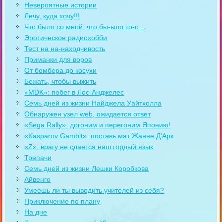
Невероятные истории
Лечу, куда хочу!!!
Что было со мной, что бы-ыло то-о…
Эротическое радиохобби
Тест на на-находчивость
Приманки для воров
От бомбера до косухи
Бежать, чтобы выжить
«MDK»: побег в Лос-Анджелес
Семь дней из жизни Найджела Уайтхолла
Обнаружен узел web, ожидается ответ
«Sega Rally»: догоним и перегоним Японию!
«Kasparov Gambit»: поставь мат Жанне Д’Арк
«Z»: врагу не сдается наш гордый язык
Трепачи
Семь дней из жизни Лешки Коробкова
Айвенго
Умеешь ли ты выводить учителей из себя?
Приключение по плану
На дне