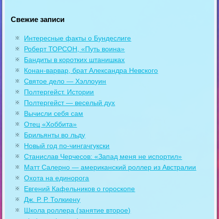
Свежие записи
Интересные факты о Бундеслиге
Роберт ТОРСОН, «Путь воина»
Бандиты в коротких штанишках
Конан-варвар, брат Александра Невского
Святое дело — Хэллоуин
Полтергейст. Истории
Полтергейст — веселый дух
Вычисли себя сам
Отец «Хоббита»
Брильянты во льду
Новый год по-чингачгукски
Станислав Черчесов: «Запад меня не испортил»
Матт Салерно — американский роллер из Австралии
Охота на единорога
Евгений Кафельников о гороскопе
Дж. Р. Р. Толкиену
Школа роллера (занятие второе)