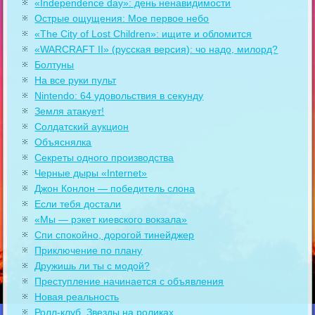
«Independence day»: день ненавидимости
Острые ощущения: Мое первое небо
«The City of Lost Children»: ищите и обломится
«WARCRAFT II» (русская версия): чо надо, милорд?
Болтуны
На все руки пульт
Nintendo: 64 удовольствия в секунду
Земля атакует!
Солдатский аукцион
Объяснялка
Секреты одного производства
Черные дыры «Internet»
Джон Конлон — победитель слона
Если тебя достали
«Мы — рэкет киевского вокзала»
Спи спокойно, дорогой тинейджер
Приключение по плану
Дружишь ли ты с модой?
Преступление начинается с объявления
Новая реальность
Ролл-клуб. Звезды на роликах