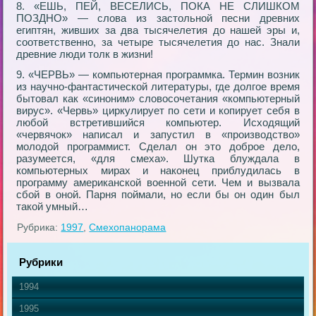
8. «ЕШЬ, ПЕЙ, ВЕСЕЛИСЬ, ПОКА НЕ СЛИШКОМ
ПОЗДНО» — слова из застольной песни древних
египтян, живших за два тысячелетия до нашей эры и,
соответственно, за четыре тысячелетия до нас. Знали
древние люди толк в жизни!
9. «ЧЕРВЬ» — компьютерная программка. Термин возник
из научно-фантастической литературы, где долгое время
бытовал как «синоним» словосочетания «компьютерный
вирус». «Червь» циркулирует по сети и копирует себя в
любой встретившийся компьютер. Исходящий
«червячок» написал и запустил в «производство»
молодой программист. Сделал он это доброе дело,
разумеется, «для смеха». Шутка блуждала в
компьютерных мирах и наконец приблудилась в
программу американской военной сети. Чем и вызвала
сбой в оной. Парня поймали, но если бы он один был
такой умный…
Рубрика:
1997
,
Смехопанорама
Рубрики
1994
1995