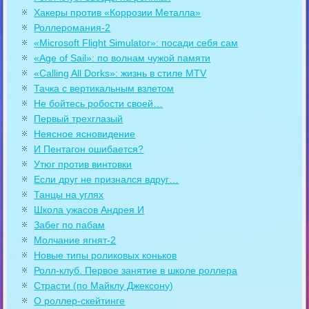
Хакеры против «Коррозии Металла»
Роллеромания-2
«Microsoft Flight Simulator»: посади себя сам
«Age of Sail»: по волнам чужой памяти
«Calling All Dorks»: жизнь в стиле MTV
Тачка с вертикальным взлетом
Не бойтесь робости своей…
Первый трехглазый
Неясное ясновидение
И Пентагон ошибается?
Утюг против винтовки
Если друг не признался вдруг…
Танцы на углях
Школа ужасов Андрея И
Забег по пабам
Молчание ягнят-2
Новые типы роликовых коньков
Ролл-клуб. Первое занятие в школе роллера
Страсти (по Майклу Джексону)
О роллер-скейтинге