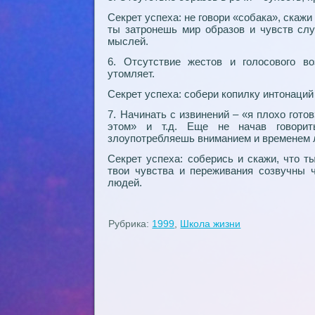
Секрет успеха: не говори «собака», скаж
ты затронешь мир образов и чувств слу
мыслей.
6. Отсутствие жестов и голосового во
утомляет.
Секрет успеха: собери копилку интонаций
7. Начинать с извинений – «я плохо гото
этом» и т.д. Еще не начав говорит
злоупотребляешь вниманием и временем 
Секрет успеха: соберись и скажи, что т
твои чувства и переживания созвучны ч
людей.
Рубрика:
1999
,
Школа жизни