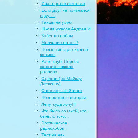
Утюг против винтовки
Если друг не признался
вдруг…
Танцы на углях
Школа ужасов Андрея И
Забег по пабам
Молчание ягнят-2
Новые типы роликовых
коньков
Ролл-клуб. Первое
занятие в школе
роллера
Страсти (по Майклу
Джексону)
О роллер-скейтинге
Невероятные истории
Лечу, куда хочу!!!
Что было со мной, что
бы-ыло то-о…
Эротическое
радиохобби
Тест на на-