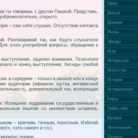
Герои
 как ты говоришь с другом Пашкой. Представь,
Деньги
 доброжелательно, открыто.
Дневник
ворю – сам себя слушаю. Отсутствие контакта
Жизнь
вай. Разговаривай так, как будто слушатели
Звезды
 Для этого употребляй вопросы, обращения к
Игра
 выступления, зацепки внимания. Психологи
Интересное
начало и конец выступления, беседы (любой
Искусство
зис в середине – только в начале или в конце
Истории
ие аудитории (афоризм, шутка, интересный
елательность, доверительный тон, волнующая
Историческое
Книга
я. Излишнее подражание государственным и
токольным языком со множеством штампов,
Лайфстайл
Музыка
зыком – кратким, точным, понятным. Избегай
от», «это самое» и т.п.).
Непознанное
риоритет логики.
Одежда