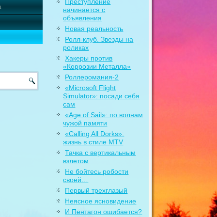
Преступление
а
начинается с
объявления
Новая реальность
Ролл-клуб. Звезды на
роликах
Хакеры против
«Коррозии Металла»
Роллеромания-2
«Microsoft Flight
Simulator»: посади себя
сам
«Age of Sail»: по волнам
чужой памяти
«Calling All Dorks»:
жизнь в стиле MTV
Тачка с вертикальным
взлетом
Не бойтесь робости
своей…
Первый трехглазый
Неясное ясновидение
И Пентагон ошибается?