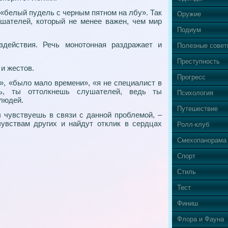
и «белый пудель с черным пятном на лбу». Так
Оружие
шателей, который не менее важен, чем мир
Подиум
здействия. Речь монотонная раздражает и
Полезные сове
Преступность
 и жестов.
Прогресс
в», «было мало времени», «я не специалист в
ь, ты оттолкнешь слушателей, ведь ты
Психология
людей.
Путешествие
ы чувствуешь в связи с данной проблемой, –
увствам других и найдут отклик в сердцах
Ролл-клуб
Смехопанорама
Спорт
Стиль
Тест
Финиш
Флора и Фауна