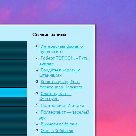
Свежие записи
Интересные факты о
Бундеслиге
Роберт ТОРСОН, «Путь
воина»
Бандиты в коротких
штанишках
Конан-варвар, брат
Александра Невского
Святое дело —
Хэллоуин
Полтергейст. Истории
Полтергейст — веселый
дух
Вычисли себя сам
Отец «Хоббита»