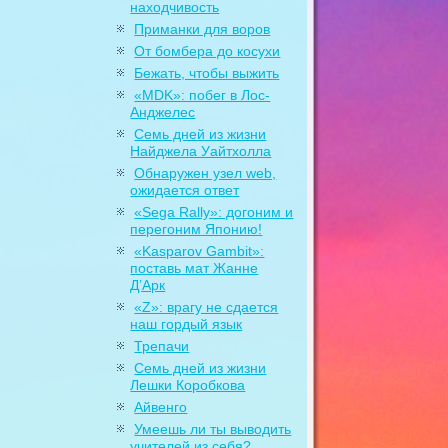
находчивость
Приманки для воров
От бомбера до косухи
Бежать, чтобы выжить
«MDK»: побег в Лос-
Анджелес
Семь дней из жизни
Найджела Уайтхолла
Обнаружен узел web,
ожидается ответ
«Sega Rally»: догоним и
перегоним Японию!
«Kasparov Gambit»:
поставь мат Жанне
Д’Арк
«Z»: врагу не сдается
наш гордый язык
Трепачи
Семь дней из жизни
Лешки Коробкова
Айвенго
Умеешь ли ты выводить
учителей из себя?