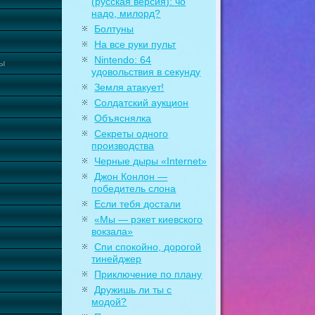
(русская версия): чо
надо, милорд?
Болтуны
На все руки пульт
Nintendo: 64
ты
удовольствия в секунду
Земля атакует!
Солдатский аукцион
Объяснялка
Секреты одного
производства
Черные дыры «Internet»
Джон Конлон —
победитель слона
Если тебя достали
«Мы — рэкет киевского
вокзала»
Спи спокойно, дорогой
тинейджер
Приключение по плану
Дружишь ли ты с
модой?