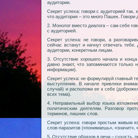
аудитории.
Секрет успеха: говори с аудиторией так,
что аудитория – это много Пашек. Говори
2. Монолог вместо диалога – сам себе го
с аудиторией.
Секрет успеха: не говори, а разговари
сейчас встанут и начнут отвечать тебе.
аудитории, конкретным лицам.
3. Отсутствие хорошего начала и конца
давно знают, что запоминаются только 
информации).
Секрет успеха: не формулируй главный те
выступления. В начале привлеки вниман
случай) и расположи ее к себе (доброж
всех тема).
4. Неправильный выбор языка изложени
политическим деятелям. Разговор про
терминов, лишних слов.
Секрет успеха: говори простым живым я
слов-паразитов («понимаешь», «значит», «в
5. Отсутствие образов в речи – сухость, п