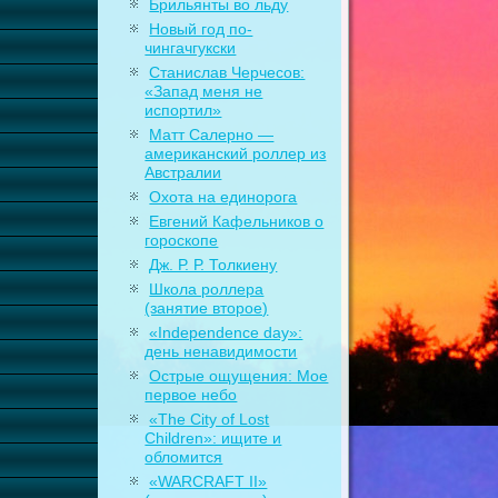
Брильянты во льду
Новый год по-
чингачгукски
Станислав Черчесов:
«Запад меня не
испортил»
Матт Салерно —
американский роллер из
Австралии
Охота на единорога
Евгений Кафельников о
гороскопе
Дж. Р. Р. Толкиену
Школа роллера
(занятие второе)
«Independence day»:
день ненавидимости
Острые ощущения: Мое
первое небо
«The City of Lost
Children»: ищите и
обломится
«WARCRAFT II»