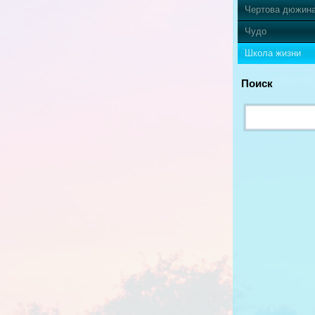
Чертова дюжин
Чудо
Школа жизни
Поиск