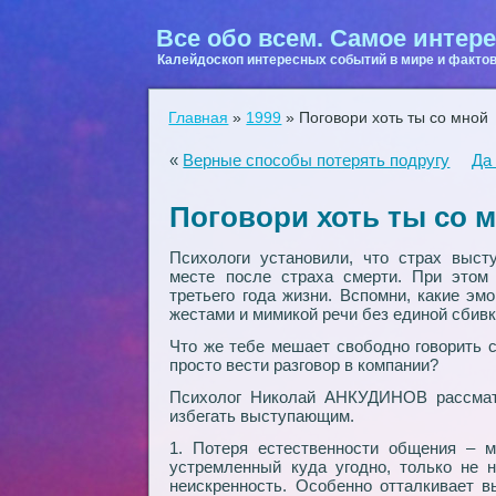
Все обо всем. Самое интере
Калейдоскоп интересных событий в мире и фактов
Главная
»
1999
»
Поговори хоть ты со мной
«
Верные способы потерять подругу
Да
Поговори хоть ты со 
Психологи установили, что страх выст
месте после страха смерти. При этом
третьего года жизни. Вспомни, какие э
жестами и мимикой речи без единой сбив
Что же тебе мешает свободно говорить 
просто вести разговор в компании?
Психолог Николай АНКУДИНОВ рассматр
избегать выступающим.
1. Потеря естественности общения – м
устремленный куда угодно, только не н
неискренность. Особенно отталкивает в