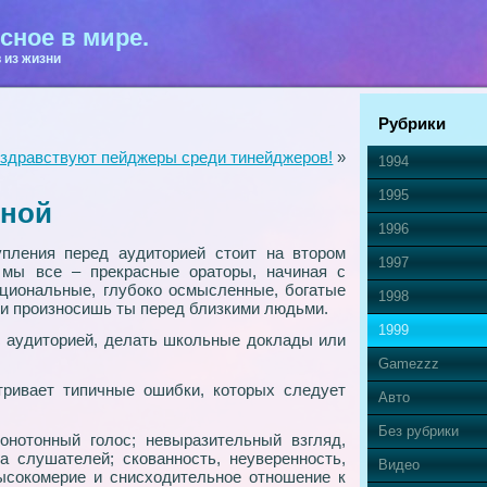
сное в мире.
 из жизни
Рубрики
 здравствуют пейджеры среди тинейджеров!
»
1994
1995
мной
1996
упления перед аудиторией стоит на втором
1997
 мы все – прекрасные ораторы, начиная с
моциональные, глубоко осмысленные, богатые
1998
ки произносишь ты перед близкими людьми.
1999
с аудиторией, делать школьные доклады или
Gamezzz
ивает типичные ошибки, которых следует
Авто
Без рубрики
онотонный голос; невыразительный взгляд,
а слушателей; скованность, неуверенность,
Видео
ысокомерие и снисходительное отношение к