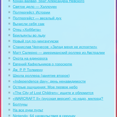
Конан-варвар, брат Александра Невского
Святое дело — Хэллоуин
Полтергейст. Истории
Полтергейст — веселый дух
Вычисли себя сам
Отец «Хоббита»
Брильянты во льду
Новый год по-чингачгукски
Станислав Черчесов: «Запад меня не испортил»
Матт Салерно — американский роллер из Австралии
Охота на единорога
Евгений Кафельников о гороскопе
Дж. Р. Р. Толкиену
Школа роллера (занятие второе)
«Independence day»: день ненавидимости
Острые ощущения: Мое первое небо
«The City of Lost Children»: ищите и обломится
«WARCRAFT II» (русская версия): чо надо, милорд?
Болтуны
На все руки пульт
Nintendo: 64 удовольствия в секунду