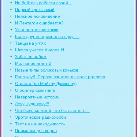
Не бойтесь робости своей…
Первый трехглазый
Неясное ясновидение
И Пентагон ошибается?
Утюг против винтовки
Если друг не признался вдруг…
Танцы на углях
Школа ужасов Андрея И
Забег по пабам
Молчание ягнят-2
Новые типы роликовых коньков
Ролл-клуб. Первое занятие в школе роллера
Страсти (по Майклу Джексону)
О роллер-скейтинге
Невероятные истории
Лечу, куда хочу!!!
Что было со мной, что бы-ыло то-о…
Эротическое радиохобби
Тест на на-находчивость
Приманки для воров