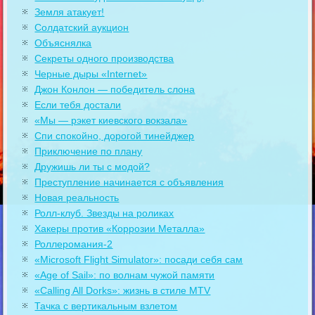
Земля атакует!
Солдатский аукцион
Объяснялка
Секреты одного производства
Черные дыры «Internet»
Джон Конлон — победитель слона
Если тебя достали
«Мы — рэкет киевского вокзала»
Спи спокойно, дорогой тинейджер
Приключение по плану
Дружишь ли ты с модой?
Преступление начинается с объявления
Новая реальность
Ролл-клуб. Звезды на роликах
Хакеры против «Коррозии Металла»
Роллеромания-2
«Microsoft Flight Simulator»: посади себя сам
«Age of Sail»: по волнам чужой памяти
«Calling All Dorks»: жизнь в стиле MTV
Тачка с вертикальным взлетом