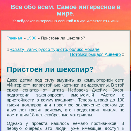
Все обо всем. Самое интересное в
мире.
Калейдоскоп интересных событий в мире и фактов из жизни
Главная
»
1996
»
Пристоен ли шекспир?
«
«Crazy Ivan»: руссо туристо, облико морале
Потомки рыцаря Айвенго
»
Пристоен ли шекспир?
Даже детям под силу выудить из компьютерной сети
«Интернет» непристойные картинки и видеоклипы. В этой
связи сенатор от штата Небраска Джеймс Эксон
подготовил законопроект, именуемый «Актом о
пристойности в коммуникациях». Теперь штраф до 100
тысяч долларов или тюремное заключение сроком до
двух лет грозит всякому, кто предоставит лицам, не
достигшим 18 лет, скабрезные материалы.
Однако у проекта нашлось немало противников. В
первую очередь это люди, уже имеющие доступ к