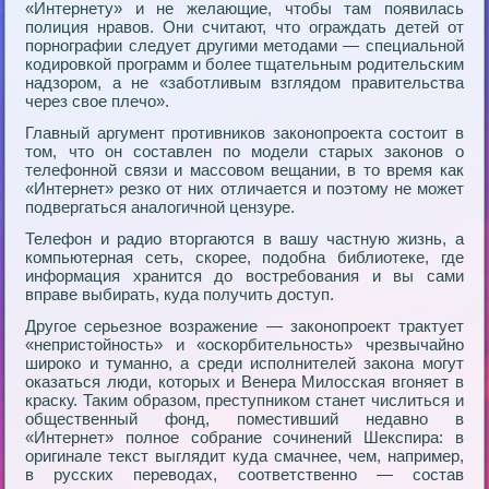
«Интернету» и не желающие, чтобы там появилась
полиция нравов. Они считают, что ограждать детей от
порнографии следует другими методами — специальной
кодировкой программ и более тщательным родительским
надзором, а не «заботливым взглядом правительства
через свое плечо».
Главный аргумент противников законопроекта состоит в
том, что он составлен по модели старых законов о
телефонной связи и массовом вещании, в то время как
«Интернет» резко от них отличается и поэтому не может
подвергаться аналогичной цензуре.
Телефон и радио вторгаются в вашу частную жизнь, а
компьютерная сеть, скорее, подобна библиотеке, где
информация хранится до востребования и вы сами
вправе выбирать, куда получить доступ.
Другое серьезное возражение — законопроект трактует
«непристойность» и «оскорбительность» чрезвычайно
широко и туманно, а среди исполнителей закона могут
оказаться люди, которых и Венера Милосская вгоняет в
краску. Таким образом, преступником станет числиться и
общественный фонд, поместивший недавно в
«Интернет» полное собрание сочинений Шекспира: в
оригинале текст выглядит куда смачнее, чем, например,
в русских переводах, соответственно — состав