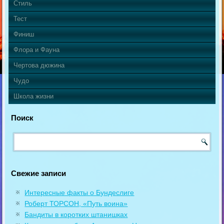
Стиль
Тест
Финиш
Флора и Фауна
Чертова дюжина
Чудо
Школа жизни
Поиск
Свежие записи
Интересные факты о Бундеслиге
Роберт ТОРСОН, «Путь воина»
Бандиты в коротких штанишках