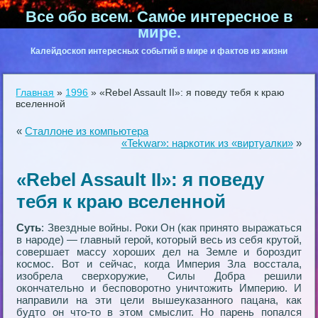
Все обо всем. Самое интересное в
мире.
Калейдоскоп интересных событий в мире и фактов из жизни
Главная
»
1996
»
«Rebel Assault II»: я поведу тебя к краю
вселенной
«
Сталлоне из компьютера
«Tekwar»: наркотик из «виртуалки»
»
«Rebel Assault II»: я поведу
тебя к краю вселенной
Суть
: Звездные войны. Роки Он (как принято выражаться
в народе) — главный герой, который весь из себя крутой,
совершает массу хороших дел на Земле и бороздит
космос. Вот и сейчас, когда Империя Зла восстала,
изобрела сверхоружие, Силы Добра решили
окончательно и бесповоротно уничтожить Империю. И
направили на эти цели вышеуказанного пацана, как
будто он что-то в этом смыслит. Но парень попался