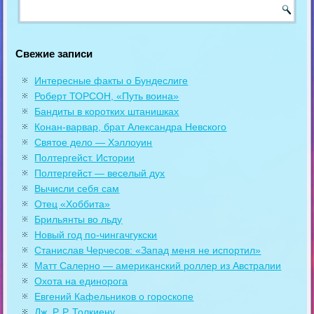
Свежие записи
Интересные факты о Бундеслиге
Роберт ТОРСОН, «Путь воина»
Бандиты в коротких штанишках
Конан-варвар, брат Александра Невского
Святое дело — Хэллоуин
Полтергейст. Истории
Полтергейст — веселый дух
Вычисли себя сам
Отец «Хоббита»
Брильянты во льду
Новый год по-чингачгукски
Станислав Черчесов: «Запад меня не испортил»
Матт Салерно — американский роллер из Австралии
Охота на единорога
Евгений Кафельников о гороскопе
Дж. Р. Р. Толкиену