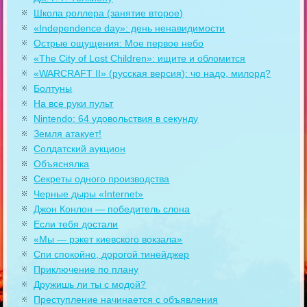
Школа роллера (занятие второе)
«Independence day»: день ненавидимости
Острые ощущения: Мое первое небо
«The City of Lost Children»: ищите и обломится
«WARCRAFT II» (русская версия): чо надо, милорд?
Болтуны
На все руки пульт
Nintendo: 64 удовольствия в секунду
Земля атакует!
Солдатский аукцион
Объяснялка
Секреты одного производства
Черные дыры «Internet»
Джон Конлон — победитель слона
Если тебя достали
«Мы — рэкет киевского вокзала»
Спи спокойно, дорогой тинейджер
Приключение по плану
Дружишь ли ты с модой?
Преступление начинается с объявления