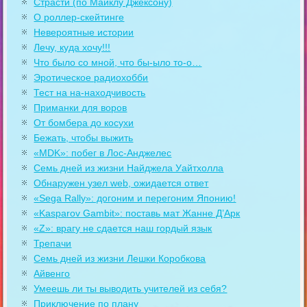
Страсти (по Майклу Джексону)
О роллер-скейтинге
Невероятные истории
Лечу, куда хочу!!!
Что было со мной, что бы-ыло то-о…
Эротическое радиохобби
Тест на на-находчивость
Приманки для воров
От бомбера до косухи
Бежать, чтобы выжить
«MDK»: побег в Лос-Анджелес
Семь дней из жизни Найджела Уайтхолла
Обнаружен узел web, ожидается ответ
«Sega Rally»: догоним и перегоним Японию!
«Kasparov Gambit»: поставь мат Жанне Д’Арк
«Z»: врагу не сдается наш гордый язык
Трепачи
Семь дней из жизни Лешки Коробкова
Айвенго
Умеешь ли ты выводить учителей из себя?
Приключение по плану