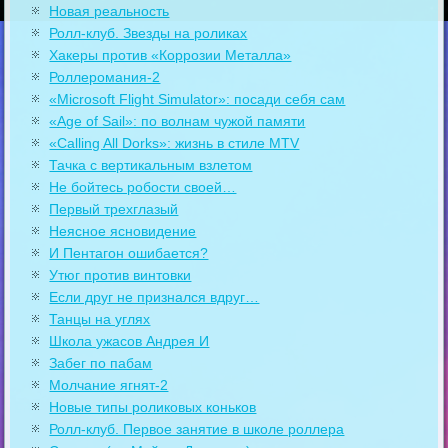
Новая реальность
Ролл-клуб. Звезды на роликах
Хакеры против «Коррозии Металла»
Роллеромания-2
«Microsoft Flight Simulator»: посади себя сам
«Age of Sail»: по волнам чужой памяти
«Calling All Dorks»: жизнь в стиле MTV
Тачка с вертикальным взлетом
Не бойтесь робости своей…
Первый трехглазый
Неясное ясновидение
И Пентагон ошибается?
Утюг против винтовки
Если друг не признался вдруг…
Танцы на углях
Школа ужасов Андрея И
Забег по пабам
Молчание ягнят-2
Новые типы роликовых коньков
Ролл-клуб. Первое занятие в школе роллера