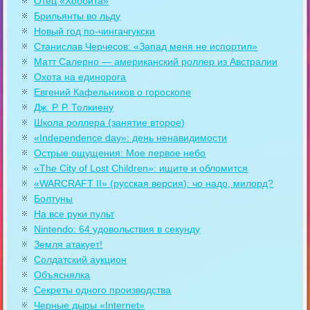
Отец «Хоббита»
Брильянты во льду
Новый год по-чингачгукски
Станислав Черчесов: «Запад меня не испортил»
Матт Салерно — американский роллер из Австралии
Охота на единорога
Евгений Кафельников о гороскопе
Дж. Р. Р. Толкиену
Школа роллера (занятие второе)
«Independence day»: день ненавидимости
Острые ощущения: Мое первое небо
«The City of Lost Children»: ищите и обломится
«WARCRAFT II» (русская версия): чо надо, милорд?
Болтуны
На все руки пульт
Nintendo: 64 удовольствия в секунду
Земля атакует!
Солдатский аукцион
Объяснялка
Секреты одного производства
Черные дыры «Internet»