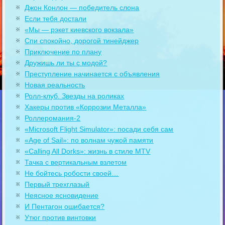
Джон Конлон — победитель слона
Если тебя достали
«Мы — рэкет киевского вокзала»
Спи спокойно, дорогой тинейджер
Приключение по плану
Дружишь ли ты с модой?
Преступление начинается с объявления
Новая реальность
Ролл-клуб. Звезды на роликах
Хакеры против «Коррозии Металла»
Роллеромания-2
«Microsoft Flight Simulator»: посади себя сам
«Age of Sail»: по волнам чужой памяти
«Calling All Dorks»: жизнь в стиле MTV
Тачка с вертикальным взлетом
Не бойтесь робости своей…
Первый трехглазый
Неясное ясновидение
И Пентагон ошибается?
Утюг против винтовки