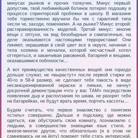
минусах рынков и прочих толкучек. Минус первый:
допустим, твой любимейший ботинок потерял подошву в
процессе спринтерской пробежки в школу. В магазине
тебе торжественно вручили бы чек с гарантией типа
«если че, заходи, поменяем». А на рынке? Минус второй:
растиражированность моделей. Третий минус: многие
вещи с оптухи, на вид безобидные и симпатичные, на
деле оказываются настоящими террористами! Они
линяют, окрашивая в свой цвет все в округе, начиная с
тела хозяина и мочалки, которой несчастный хотел
оттереться, и заканчивая раковиной, батареей и вещами,
оказавшимися поблизости…
А вот преимущества качественных вещей: они гораздо
дольше служат, не «вырастут» после первой стирки из
40-го в 58-й размер, не сделают тебе пакость в виде
несанкционированной окраски и линьки, не начнут
досрочной демонстрации «что у вас ТАМ» посредством
появления дыр и расползания по швам, не разорят тебя
на батарейках, не будут врать время, портить кассеты…
Будем считать, что первое знакомство с понятием
«стиль» совершено. Дальше я подскажу, где можно
одеться, как обустроить свою комнату, познакомлю с
людьми, в совершенстве знающими язык стиля, и
многое-многое другое, что обязательно (я в этом не
сомневаюсь ни на йоту) поможет тебе стать интересной,