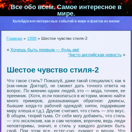
Все обо всем. Самое интересное в
мире.
Калейдоскоп интересных событий в мире и фактов из жизни
Главная
»
1998
»
Шестое чувство стиля-2
«
Хочешь быть первым — будь им!
Чисто английская новость
»
Шестое чувство стиля-2
Что такое стиль? Пожалуй, даже такой специалист, как я
(как-никак Доктор!), не сможет дать точного ответа на
вопрос. По мнению одних людей, это — мода, точнее, ее
преемник. (Хотя, если покопаться в истории, можно найти
много примеров, доказывающих обратное: джинсы,
бывшие когда-то рабочей одеждой; хиппи, подарившие
миру клеша и т.д.). Другие считают, что стиль — это вкус.
В общем, теорий тьма. От себя могу добавить, что стиль
— это эксклюзив, как и сам человек, впрочем, ведь люди
неповторимы, значит, и стиль у каждого должен быть
свой. При этом все, естес-сно, думают о вещах. Что