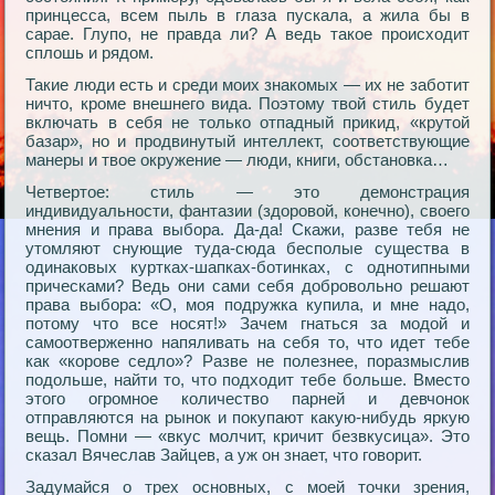
принцесса, всем пыль в глаза пускала, а жила бы в
сарае. Глупо, не правда ли? А ведь такое происходит
сплошь и рядом.
Такие люди есть и среди моих знакомых — их не заботит
ничто, кроме внешнего вида. Поэтому твой стиль будет
включать в себя не только отпадный прикид, «крутой
базар», но и продвинутый интеллект, соответствующие
манеры и твое окружение — люди, книги, обстановка…
Четвертое: стиль — это демонстрация
индивидуальности, фантазии (здоровой, конечно), своего
мнения и права выбора. Да-да! Скажи, разве тебя не
утомляют снующие туда-сюда бесполые существа в
одинаковых куртках-шапках-ботинках, с однотипными
прическами? Ведь они сами себя добровольно решают
права выбора: «О, моя подружка купила, и мне надо,
потому что все носят!» Зачем гнаться за модой и
самоотверженно напяливать на себя то, что идет тебе
как «корове седло»? Разве не полезнее, поразмыслив
подольше, найти то, что подходит тебе больше. Вместо
этого огромное количество парней и девчонок
отправляются на рынок и покупают какую-нибудь яркую
вещь. Помни — «вкус молчит, кричит безвкусица». Это
сказал Вячеслав Зайцев, а уж он знает, что говорит.
Задумайся о трех основных, с моей точки зрения,