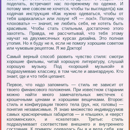
поделать, встречают нас по-прежнему по одежке. И
потому мне совсем не хочется, чтобы ты выглядел(а) как
ходячая инструкция «Как нужно одеваться, чтобы от
тебя шарахались» или лозунг «Я — лох!». Потому что
«лоховать» — значит, не любить себя, не хотеть быть
красивым. Чтобы стать стильным, достаточно этого
захотеть. Правда, не рассчитывай, что тебя этому
научат на двухмесячных курсах дизайна. Это полная
утопия. Но я буду не я, если не помогу хорошим советом
или чумовым рецептом. Я же Доктор!
Самый верный способ развить чувство стиля: смотри
хорошие фильмы, читай хорошую литературу, слушай
хорошую музыку. Под «хорошей музыкой» я
подразумеваю классику, в том числе и авангардную. Кто
знает, где и что тебя цепанет.
Первое, что надо запомнить — стиль не зависит от
твоего финансового положения. При известном старании
можно найти много замечательных местечек с
крошечными ценами и хорошими вещичками. Второе:
стиль и конфигурации твоего тела (рук, ног, головы) —
понятия независимые. Я знаю множество индивидуумов
самых красноречивых габаритов — и «пышек», и «верст
коломенских», и «скелетов». Третье: стиль
подразумевает соответствие внешнего и внутреннего
состояния. К примеру, одевалась бы я и вела себя, как