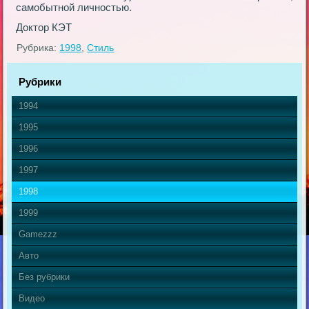
самобытной личностью.
Доктор КЭТ
Рубрика:
1998
,
Стиль
Рубрики
1994
1995
1996
1997
1998
1999
Gamezzz
Авто
Без рубрики
Видео