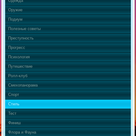
Одежда
Оружие
Подиум
Полезные советы
Преступность
Прогресс
Психология
Путешествие
Ролл-клуб
Смехопанорама
Спорт
Стиль
Тест
Финиш
Флора и Фауна