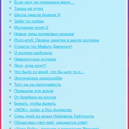
Если друг не признался вдруг…
Танцы на углях
Школа ужасов Андрея И
Забег по пабам
Молчание ягнят-2
Новые типы роликовых коньков
Ролл-клуб. Первое занятие в школе роллера
Страсти (по Майклу Джексону)
О роллер-скейтинге
Невероятные истории
Лечу, куда хочу!!!
Что было со мной, что бы-ыло то-о…
Эротическое радиохобби
Тест на на-находчивость
Приманки для воров
От бомбера до косухи
Бежать, чтобы выжить
«MDK»: побег в Лос-Анджелес
Семь дней из жизни Найджела Уайтхолла
Обнаружен узел web, ожидается ответ
«Sega Rally»: догоним и перегоним Японию!