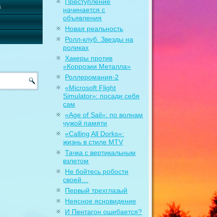
Преступление
а
начинается с
объявления
Новая реальность
Ролл-клуб. Звезды на
роликах
Хакеры против
«Коррозии Металла»
Роллеромания-2
«Microsoft Flight
Simulator»: посади себя
сам
«Age of Sail»: по волнам
чужой памяти
«Calling All Dorks»:
жизнь в стиле MTV
Тачка с вертикальным
взлетом
Не бойтесь робости
своей…
Первый трехглазый
Неясное ясновидение
И Пентагон ошибается?