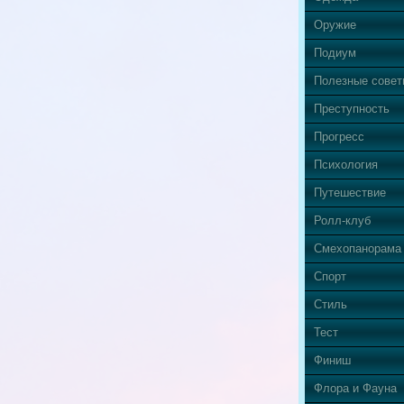
Оружие
Подиум
Полезные сове
Преступность
Прогресс
Психология
Путешествие
Ролл-клуб
Смехопанорама
Спорт
Стиль
Тест
Финиш
Флора и Фауна