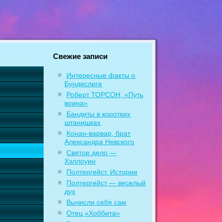
Свежие записи
Интересные факты о
Бундеслиге
Роберт ТОРСОН, «Путь
воина»
Бандиты в коротких
штанишках
Конан-варвар, брат
Александра Невского
Святое дело —
Хэллоуин
Полтергейст. Истории
Полтергейст — веселый
дух
Вычисли себя сам
Отец «Хоббита»