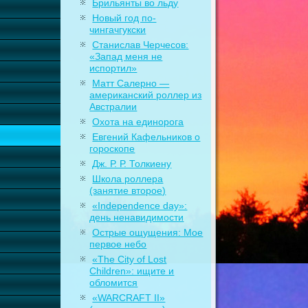
Брильянты во льду
Новый год по-
чингачгукски
Станислав Черчесов:
«Запад меня не
испортил»
Матт Салерно —
американский роллер из
Австралии
Охота на единорога
Евгений Кафельников о
гороскопе
Дж. Р. Р. Толкиену
Школа роллера
(занятие второе)
«Independence day»:
день ненавидимости
Острые ощущения: Мое
первое небо
«The City of Lost
Children»: ищите и
обломится
«WARCRAFT II»