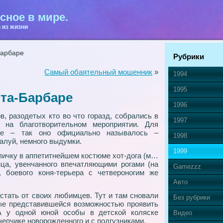
сное в мире.
 из жизни
Барбаре
Рубрики
Самый обаятельный мошенник
»
1994
1995
нта-Барбаре
1996
в, разодетых кто во что горазд, собрались в
1997
 на благотворительном мероприятии. Для
е – так оно официально называлось –
1998
алуй, немного выдумки.
1999
личку в аппетитнейшем костюме хот-дога (м…
инца, увенчанного впечатляющими рогами (на
Gamezzz
 боевого коня-терьера с четвероногим же
Авто
стать от своих любимцев. Тут и там сновали
Без рубрики
ые представившейся возможностью проявить
А у одной юной особы в детской коляске
Видео
чепчике новорожденного и с подгузниками.