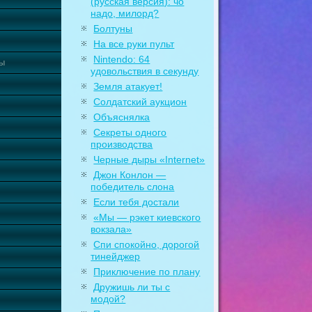
(русская версия): чо
надо, милорд?
Болтуны
На все руки пульт
Nintendo: 64
ты
удовольствия в секунду
Земля атакует!
Солдатский аукцион
Объяснялка
Секреты одного
производства
Черные дыры «Internet»
Джон Конлон —
победитель слона
Если тебя достали
«Мы — рэкет киевского
вокзала»
Спи спокойно, дорогой
тинейджер
Приключение по плану
Дружишь ли ты с
модой?