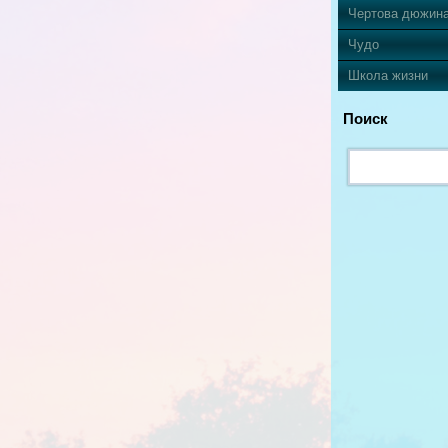
Чертова дюжин
Чудо
Школа жизни
Поиск