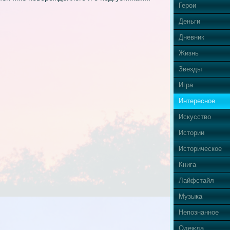
Герои
Деньги
Дневник
Жизнь
Звезды
Игра
Интересное
Искусство
Истории
Историческое
Книга
Лайфстайл
Музыка
Непознанное
Одежда