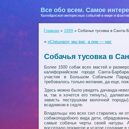
Все обо всем. Самое интере
Калейдоскоп интересных событий в мире и фактов
Главная
»
1999
»
Собачья тусовка в Санта-
«
«Cпецназ»: мы вас, а они — нас
Собачья тусовка в Са
Более 1500 собак всех мастей и размеро
калифорнийском городе Санта-Барбара
участия в Большом Собачьем Парад
требовалось только желание, да еще, пож
Здесь можно было увидеть дачанда-неве
м, так и хочется его тяпнуть), далмат
зависть пеструшкам молочной породы),
всадником в седле.
Владельцы изо всех сил старались не от
собакоподобного вида дети, обрадованн
самые собачьи черты своей натуры. 
восседало лохматое и усатое создание в 