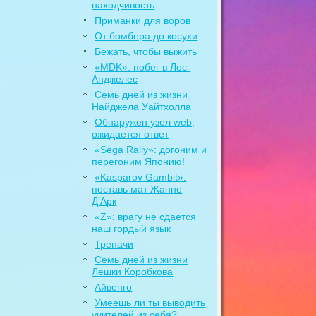
находчивость
Приманки для воров
От бомбера до косухи
Бежать, чтобы выжить
«MDK»: побег в Лос-
Анджелес
Семь дней из жизни
Найджела Уайтхолла
Обнаружен узел web,
ожидается ответ
«Sega Rally»: догоним и
перегоним Японию!
«Kasparov Gambit»:
поставь мат Жанне
Д’Арк
«Z»: врагу не сдается
наш гордый язык
Трепачи
Семь дней из жизни
Лешки Коробкова
Айвенго
Умеешь ли ты выводить
учителей из себя?