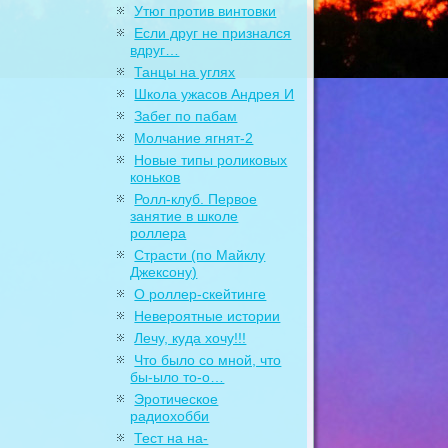
Утюг против винтовки
Если друг не признался
вдруг…
Танцы на углях
Школа ужасов Андрея И
Забег по пабам
Молчание ягнят-2
Новые типы роликовых
коньков
Ролл-клуб. Первое
занятие в школе
роллера
Страсти (по Майклу
Джексону)
О роллер-скейтинге
Невероятные истории
Лечу, куда хочу!!!
Что было со мной, что
бы-ыло то-о…
Эротическое
радиохобби
Тест на на-