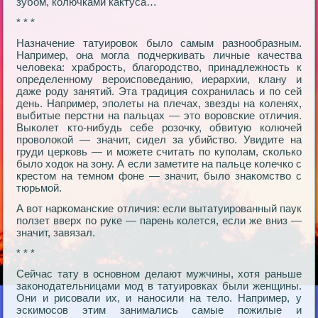
зубом, колючками кактуса…
* * *
Назначение татуировок было самым разнообразным.
Например, она могла подчеркивать личные качества
человека: храбрость, благородство, принадлежность к
определенному вероисповеданию, иерархии, клану и
даже роду занятий. Эта традиция сохранилась и по сей
день. Например, эполеты на плечах, звезды на коленях,
выбитые перстни на пальцах — это воровские отличия.
Выколет кто-нибудь себе розочку, обвитую колючей
проволокой — значит, сидел за убийство. Увидите на
груди церковь — и можете считать по куполам, сколько
было ходок на зону. А если заметите на пальце колечко с
крестом на темном фоне — значит, было знакомство с
тюрьмой.
А вот наркоманские отличия: если вытатуированный паук
ползет вверх по руке — парень колется, если же вниз —
значит, завязал.
* * *
Сейчас тату в основном делают мужчины, хотя раньше
законодательницами мод в татуировках были женщины.
Они и рисовали их, и наносили на тело. Например, у
эскимосов этим занимались самые пожилые и