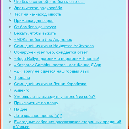
Что было со мной, что бы-ыло то-о…
Эротическое радиохобби
Тест на на-находчивость
Приманки для воров
От бомбера до косухи
Бежать, чтобы выжить
«MDK»: побег в Лос-Анджелес
Семь дней из жизни Найджела Уайтхолла
Обнаружен узел web, ожидается ответ
«Sega Rally»: догоним и перегоним Японию!
«Kasparov Gambit»: поставь мат Жанне Д’Арк
«Z»: врагу не сдается наш гордый язык
Трепачи
Семь дней из жизни Лешки Коробкова
Айвенго
Умеешь ли ты выводить учителей из себя?
Приключение по плану
На дне
Лето красное пропел(а)?
Ежегодные собрания рассказчиков старинных преданий
в Уэльсе