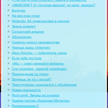
«WARCRAFT II» (русская версия): чо надо, милорд?
Болтуны
На все руки пульт
Nintendo: 64 удовольствия в секунду
Земля атакует!
Солдатский аукцион
Объяснялка
Секреты одного производства
Черные дыры «Internet»
Джон Конлон — победитель слона
Если тебя достали
«Мы — рэкет киевского вокзала»
Спи спокойно, дорогой тинейджер
Приключение по плану
Дружишь ли ты с модой?
Преступление начинается с объявления
Новая реальность
Ролл-клуб. Звезды на роликах
Хакеры против «Коррозии Металла»
Роллеромания-2