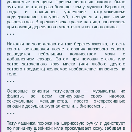
уважаемые женщины. Причем число их наколок было
чуть ли не в два раза больше, чем у мужчин. Вероятно,
тогда и появилось увлечение тату-макияжем:
подчеркивание контуров губ, веснушек и даже линии
разреза глаз. В прежние века краски на лицо наносились
при помощи деревянного молоточка и костяного шила.
* * *
Наколки на зоне делаются так: берется жженка, то есть
копоть, оставшаяся после сгорания кирзового сапога,
разводится небольшим количеством мочи с
добавлением сахара. Затем при помощи стекла или
остро заточенного края миски (или любого другого
острого предмета) желаемое изображение наносится на
тело.
* * *
Основные клиенты тату-салонов — музыканты, их
фанаты, во всем копирующие своих идолов,
сексуальные меньшинства, просто экспрессивные
юноши и девушки, журналисты и… бизнесмены.
* * *
Тату-машинка похожа на шариковую ручку и действует
по принципу швейной: игла прокалывает кожу, забивая в