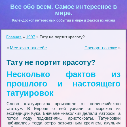
Все обо всем. Самое интересное в
мире.
Калейдоскоп интересных событий в мире и фактов из жизни
Главная
»
1997
»
Тату не портит красоту?
«
Местечко так себе
Паспорт на коже
»
Тату не портит красоту?
Несколько фактов из
прошлого и настоящего
татуировок
Слово «татуировка» произошло от полинезийского
«татоу». В Европе о ней узнали от моряков из
экспедиции Кука. Вначале «наколки» делали матросы, а
потом моду подхватили… аристократы. Татуировки
набивались тогда остро заточенным кремнем, акульим