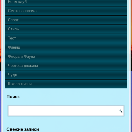
Ролл-клуб
Смехопанорама
Спорт
Стиль
Тест
Финиш
Флора и Фауна
Чертова дюжина
Чудо
Школа жизни
Поиск
Свежие записи