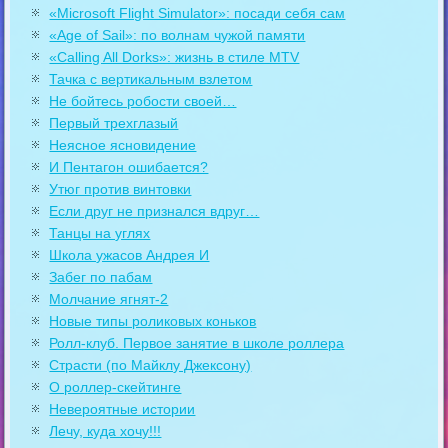
«Microsoft Flight Simulator»: посади себя сам
«Age of Sail»: по волнам чужой памяти
«Calling All Dorks»: жизнь в стиле MTV
Тачка с вертикальным взлетом
Не бойтесь робости своей…
Первый трехглазый
Неясное ясновидение
И Пентагон ошибается?
Утюг против винтовки
Если друг не признался вдруг…
Танцы на углях
Школа ужасов Андрея И
Забег по пабам
Молчание ягнят-2
Новые типы роликовых коньков
Ролл-клуб. Первое занятие в школе роллера
Страсти (по Майклу Джексону)
О роллер-скейтинге
Невероятные истории
Лечу, куда хочу!!!