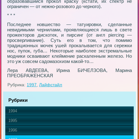
образовавшийся прокол краску (кстати, их спектр не
ограничен — от нежно-розового до черного).
* * *
Последнее новшество — татуировки, сделанные
невидимыми чернилами, проявляющиеся лишь в свете
прожекторов дискотек, и пирсинг (от англ piercing —
просверливание). Суть его в том, что помимо
традиционных мочек ушей прокалывается для сережки
нос, пупок, губа… Некоторые наиболее экстремальные
модники осваивают клеймение раскаленным железо. Но
это уж совсем садомазохизм какой-то…
Лера АВДЕЕВА, Ирина БИЧЕЛЗОВА, Марина
ПРЕОБРАЖЕНСКАЯ
Рубрика:
1997
,
Лайфстайл
Рубрики
1994
1995
1996