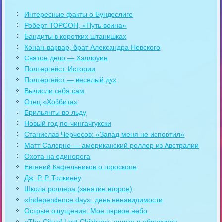
Интересные факты о Бундеслиге
Роберт ТОРСОН, «Путь воина»
Бандиты в коротких штанишках
Конан-варвар, брат Александра Невского
Святое дело — Хэллоуин
Полтергейст. Истории
Полтергейст — веселый дух
Вычисли себя сам
Отец «Хоббита»
Брильянты во льду
Новый год по-чингачгукски
Станислав Черчесов: «Запад меня не испортил»
Матт Салерно — американский роллер из Австралии
Охота на единорога
Евгений Кафельников о гороскопе
Дж. Р. Р. Толкиену
Школа роллера (занятие второе)
«Independence day»: день ненавидимости
Острые ощущения: Мое первое небо
«The City of Lost Children»: ищите и обломится