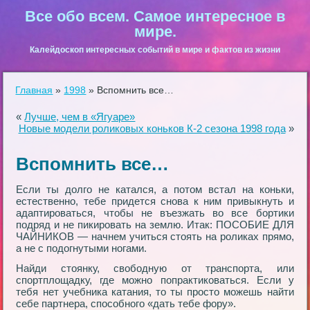
Все обо всем. Самое интересное в
мире.
Калейдоскоп интересных событий в мире и фактов из жизни
Главная
»
1998
»
Вспомнить все…
«
Лучше, чем в «Ягуаре»
Новые модели роликовых коньков К-2 сезона 1998 года
»
Вспомнить все…
Если ты долго не катался, а потом встал на коньки,
естественно, тебе придется снова к ним привыкнуть и
адаптироваться, чтобы не въезжать во все бортики
подряд и не пикировать на землю. Итак: ПОСОБИЕ ДЛЯ
ЧАЙНИКОВ — начнем учиться стоять на роликах прямо,
а не с подогнутыми ногами.
Найди стоянку, свободную от транспорта, или
спортплощадку, где можно попрактиковаться. Если у
тебя нет учебника катания, то ты просто можешь найти
себе партнера, способного «дать тебе фору».