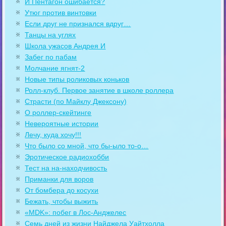
И Пентагон ошибается?
Утюг против винтовки
Если друг не признался вдруг…
Танцы на углях
Школа ужасов Андрея И
Забег по пабам
Молчание ягнят-2
Новые типы роликовых коньков
Ролл-клуб. Первое занятие в школе роллера
Страсти (по Майклу Джексону)
О роллер-скейтинге
Невероятные истории
Лечу, куда хочу!!!
Что было со мной, что бы-ыло то-о…
Эротическое радиохобби
Тест на на-находчивость
Приманки для воров
От бомбера до косухи
Бежать, чтобы выжить
«MDK»: побег в Лос-Анджелес
Семь дней из жизни Найджела Уайтхолла