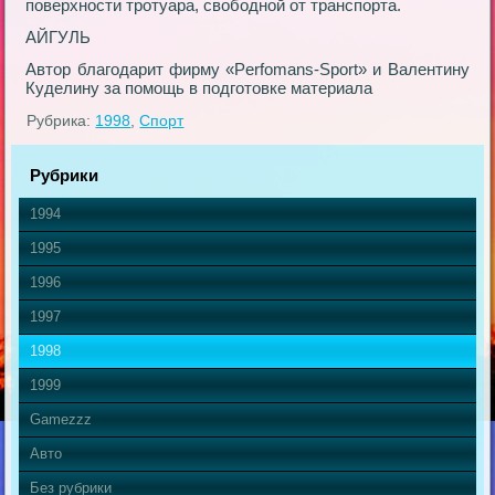
поверхности тротуара, свободной от транспорта.
АЙГУЛЬ
Автор благодарит фирму «Рerfomans-Sрort» и Валентину
Куделину за помощь в подготовке материала
Рубрика:
1998
,
Спорт
Рубрики
1994
1995
1996
1997
1998
1999
Gamezzz
Авто
Без рубрики