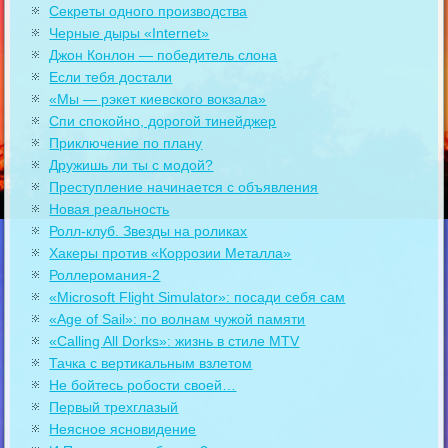
Секреты одного производства
Черные дыры «Internet»
Джон Конлон — победитель слона
Если тебя достали
«Мы — рэкет киевского вокзала»
Спи спокойно, дорогой тинейджер
Приключение по плану
Дружишь ли ты с модой?
Преступление начинается с объявления
Новая реальность
Ролл-клуб. Звезды на роликах
Хакеры против «Коррозии Металла»
Роллеромания-2
«Microsoft Flight Simulator»: посади себя сам
«Age of Sail»: по волнам чужой памяти
«Calling All Dorks»: жизнь в стиле MTV
Тачка с вертикальным взлетом
Не бойтесь робости своей…
Первый трехглазый
Неясное ясновидение