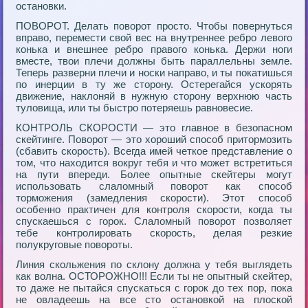
остановки.
ПОВОРОТ. Делать поворот просто. Чтобы повернуться
вправо, перемести свой вес на внутреннее ребро левого
конька и внешнее ребро правого конька. Держи ноги
вместе, твои плечи должны быть параллельны земле.
Теперь разверни плечи и носки направо, и ты покатишься
по инерции в ту же сторону. Остерегайся ускорять
движение, наклоняй в нужную сторону верхнюю часть
туловища, или ты быстро потеряешь равновесие.
КОНТРОЛЬ СКОРОСТИ — это главное в безопасном
скейтинге. Поворот — это хороший способ притормозить
(сбавить скорость). Всегда имей четкое представление о
том, что находится вокруг тебя и что может встретиться
на пути впереди. Более опытные скейтеры могут
использовать слаломный поворот как способ
торможения (замедления скорости). Этот способ
особенно практичен для контроля скорости, когда ты
спускаешься с горок. Слаломный поворот позволяет
тебе контролировать скорость, делая резкие
полукруговые повороты.
Линия скольжения по склону должна у тебя выглядеть
как волна. ОСТОРОЖНО!!! Если ты не опытный скейтер,
то даже не пытайся спускаться с горок до тех пор, пока
не овладеешь на все сто остановкой на плоской