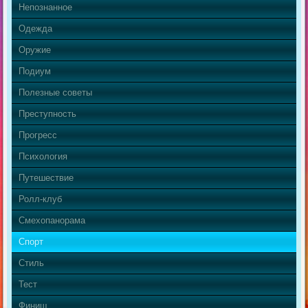
Непознанное
Одежда
Оружие
Подиум
Полезные советы
Преступность
Прогресс
Психология
Путешествие
Ролл-клуб
Смехопанорама
Спорт
Стиль
Тест
Финиш