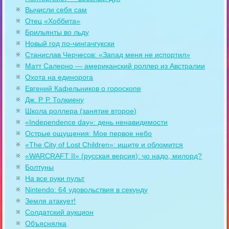
Вычисли себя сам
Отец «Хоббита»
Брильянты во льду
Новый год по-чингачгукски
Станислав Черчесов: «Запад меня не испортил»
Матт Салерно — американский роллер из Австралии
Охота на единорога
Евгений Кафельников о гороскопе
Дж. Р. Р. Толкиену
Школа роллера (занятие второе)
«Independence day»: день ненавидимости
Острые ощущения: Мое первое небо
«The City of Lost Children»: ищите и обломится
«WARCRAFT II» (русская версия): чо надо, милорд?
Болтуны
На все руки пульт
Nintendo: 64 удовольствия в секунду
Земля атакует!
Солдатский аукцион
Объяснялка