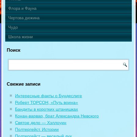
Флора и Фауна
Чертова дюжина
Чудо
Школа жизни
Поиск
Свежие записи
Интересные факты о Бундеслиге
Роберт ТОРСОН, «Путь воина»
Бандиты в коротких штанишках
Конан-варвар, брат Александра Невского
Святое дело — Хэллоуин
Полтергейст. Истории
Полтергейст — веселый дух