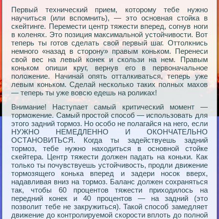
Первый технический прием, которому тебе нужно
научиться (или вспомнить), — это основная стойка в
скейтинге. Перемести центр тяжести вперед, согнув ноги
в коленях. Это позиция максимальной устойчивости. Вот
теперь ты готов сделать свой первый шаг. Оттолкнись
немного «назад в сторону» правым коньком. Перенеси
свой вес на левый конек и скользи на нем. Правым
коньком опиши круг, вернув его в первоначальное
положение. Начинай опять отталкиваться, теперь уже
левым коньком. Сделай несколько таких полных махов
— теперь ты уже вовсю едешь на роликах!
Внимание! Наступает самый критический момент —
торможение. Самый простой способ — использовать для
этого задний тормоз. Но особо не полагайся на него, если
НУЖНО НЕМЕДЛЕННО И ОКОНЧАТЕЛЬНО
ОСТАНОВИТЬСЯ. Когда ты задействуешь задний
тормоз, тебе нужно находиться в основной стойке
скейтера. Центр тяжести должен падать на коньки. Как
только ты почувствуешь устойчивость, продли движение
тормозящего конька вперед и задери носок вверх,
надавливая вниз на тормоз. Баланс должен сохраняться
так, чтобы 60 процентов тяжести приходилось на
передний конек и 40 процентов — на задний (это
позволит тебе не закружиться). Такой способ замедляет
движение до контролируемой скорости вплоть до полной