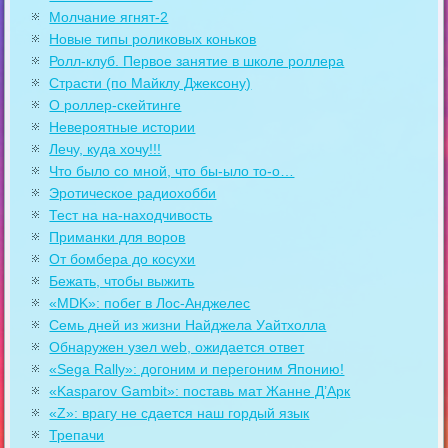
Молчание ягнят-2
Новые типы роликовых коньков
Ролл-клуб. Первое занятие в школе роллера
Страсти (по Майклу Джексону)
О роллер-скейтинге
Невероятные истории
Лечу, куда хочу!!!
Что было со мной, что бы-ыло то-о…
Эротическое радиохобби
Тест на на-находчивость
Приманки для воров
От бомбера до косухи
Бежать, чтобы выжить
«MDK»: побег в Лос-Анджелес
Семь дней из жизни Найджела Уайтхолла
Обнаружен узел web, ожидается ответ
«Sega Rally»: догоним и перегоним Японию!
«Kasparov Gambit»: поставь мат Жанне Д’Арк
«Z»: врагу не сдается наш гордый язык
Трепачи