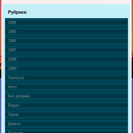
Рубрики
1994
1995
1996
1997
1998
1999
Gamezzz
Авто
Без рубрики
Видео
Герои
Деньги
Дневник