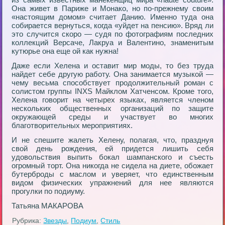
Она живет в Париже и Монако, но по-прежнему своим
«настоящим домом» считает Данию. Именно туда она
собирается вернуться, когда «уйдет на пенсию». Вряд ли
это случится скоро — судя по фотографиям последних
коллекций Версаче, Лакруа и Валентино, знаменитым
кутюрье она еще ой как нужна!
Даже если Хeлена и оставит мир моды, то без труда
найдет себе другую работу. Она занимается музыкой —
чему весьма способствует продолжительный роман с
солистом группы INXS Майклом Хатченсом. Кроме того,
Хeлена говорит на четырех языках, является членом
нескольких общественных организаций по защите
окружающей среды и участвует во многих
благотворительных мероприятиях.
И не спешите жалеть Хeлену, полагая, что, празднуя
свой день рождения, ей придется лишить себя
удовольствия выпить бокал шампанского и съесть
огромный торт. Она никогда не сидела на диете, обожает
бутерброды с маслом и уверяет, что единственным
видом физических упражнений для нее являются
прогулки по подиуму.
Татьяна МАКАРОВА
Рубрика:
Звезды
,
Подиум
,
Стиль