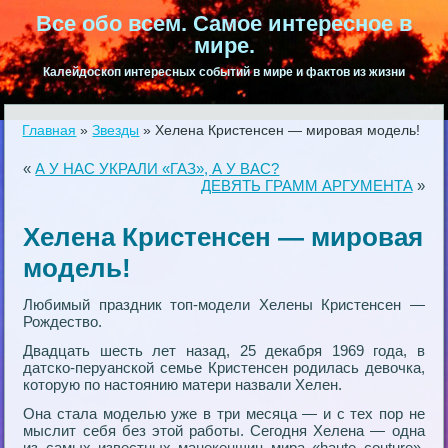
Все обо всем. Самое интересное в
мире.
Калейдоскоп интересных событий в мире и фактов из жизни
Главная
»
Звезды
»
Хeлена Кристенсен — мировая модель!
«
А У НАС УКРАЛИ «ГАЗ», А У ВАС?
ДЕВЯТЬ ГРАММ АРГУМЕНТА
»
Хeлена Кристенсен — мировая
модель!
Любимый праздник топ-модели Хeлены Кристенсен —
Рождество.
Двадцать шесть лет назад, 25 декабря 1969 года, в
датско-перуанской семье Кристенсен родилась девочка,
которую по настоянию матери назвали Хeлен.
Она стала моделью уже в три месяца — и с тех пор не
мыслит себя без этой работы. Сегодня Хeлена — одна
из самых известных манекенщиц мира «haute couture».