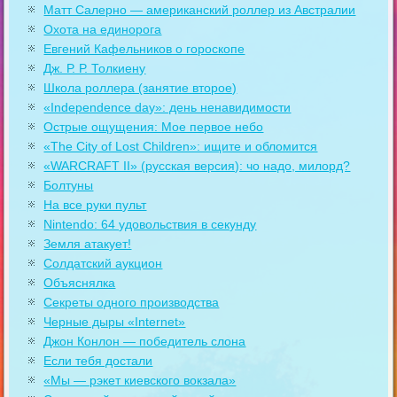
Матт Салерно — американский роллер из Австралии
Охота на единорога
Евгений Кафельников о гороскопе
Дж. Р. Р. Толкиену
Школа роллера (занятие второе)
«Independence day»: день ненавидимости
Острые ощущения: Мое первое небо
«The City of Lost Children»: ищите и обломится
«WARCRAFT II» (русская версия): чо надо, милорд?
Болтуны
На все руки пульт
Nintendo: 64 удовольствия в секунду
Земля атакует!
Солдатский аукцион
Объяснялка
Секреты одного производства
Черные дыры «Internet»
Джон Конлон — победитель слона
Если тебя достали
«Мы — рэкет киевского вокзала»