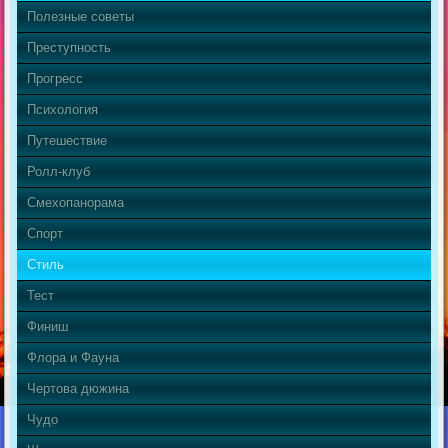
Полезные советы
Преступность
Прогресс
Психология
Путешествие
Ролл-клуб
Смехопанорама
Спорт
Стиль
Тест
Финиш
Флора и Фауна
Чертова дюжина
Чудо