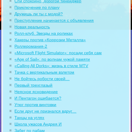
Спи спокойно, дорогой тинейджер
Приключение по плану
Дружишь ли ты с модой?
Преступление начинается с объявления
Новая реальность
Ролл-клуб. Звезды на роликах
Хакеры против «Коррозии Металла»
Роллеромания-2
«Microsoft Flight Simulator»: посади себя сам
«Age of Sail»: по волнам чужой памяти
«Calling All Dorks»: жизнь в стиле MTV
Тачка с вертикальным взлетом
Не бойтесь робости своей…
Первый трехглазый
Неясное ясновидение
И Пентагон ошибается?
Утюг против винтовки
Если друг не признался вдруг…
Танцы на углях
Школа ужасов Андрея И
Забег по пабам