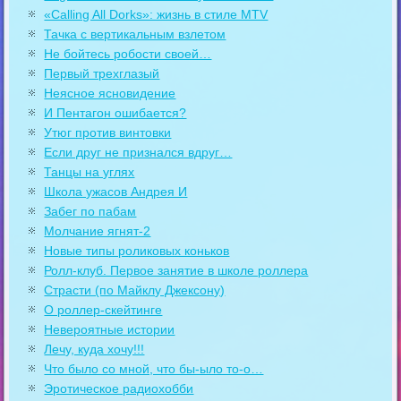
«Calling All Dorks»: жизнь в стиле MTV
Тачка с вертикальным взлетом
Не бойтесь робости своей…
Первый трехглазый
Неясное ясновидение
И Пентагон ошибается?
Утюг против винтовки
Если друг не признался вдруг…
Танцы на углях
Школа ужасов Андрея И
Забег по пабам
Молчание ягнят-2
Новые типы роликовых коньков
Ролл-клуб. Первое занятие в школе роллера
Страсти (по Майклу Джексону)
О роллер-скейтинге
Невероятные истории
Лечу, куда хочу!!!
Что было со мной, что бы-ыло то-о…
Эротическое радиохобби