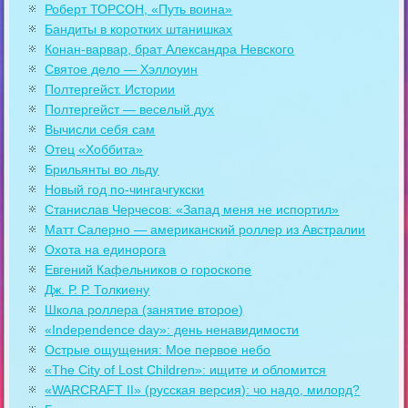
Роберт ТОРСОН, «Путь воина»
Бандиты в коротких штанишках
Конан-варвар, брат Александра Невского
Святое дело — Хэллоуин
Полтергейст. Истории
Полтергейст — веселый дух
Вычисли себя сам
Отец «Хоббита»
Брильянты во льду
Новый год по-чингачгукски
Станислав Черчесов: «Запад меня не испортил»
Матт Салерно — американский роллер из Австралии
Охота на единорога
Евгений Кафельников о гороскопе
Дж. Р. Р. Толкиену
Школа роллера (занятие второе)
«Independence day»: день ненавидимости
Острые ощущения: Мое первое небо
«The City of Lost Children»: ищите и обломится
«WARCRAFT II» (русская версия): чо надо, милорд?