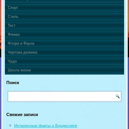
Спорт
Стиль
Тест
Финиш
Флора и Фауна
Чертова дюжина
Чудо
Школа жизни
Поиск
Свежие записи
Интересные факты о Бундеслиге