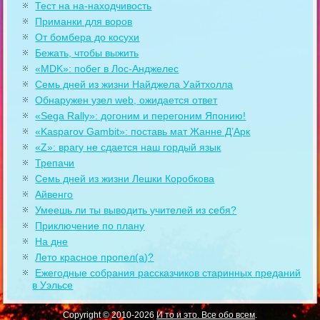
Тест на на-находчивость
Приманки для воров
От бомбера до косухи
Бежать, чтобы выжить
«MDK»: побег в Лос-Анджелес
Семь дней из жизни Найджела Уайтхолла
Обнаружен узел web, ожидается ответ
«Sega Rally»: догоним и перегоним Японию!
«Kasparov Gambit»: поставь мат Жанне Д’Арк
«Z»: врагу не сдается наш гордый язык
Трепачи
Семь дней из жизни Лешки Коробкова
Айвенго
Умеешь ли ты выводить учителей из себя?
Приключение по плану
На дне
Лето красное пропел(а)?
Ежегодные собрания рассказчиков старинных преданий
в Уэльсе
Copyright © 2010-2026
И то и это. Все обо всем
.