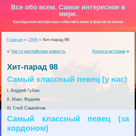
Все обо всем. Самое интересное в
мире.
Калейдоскоп интересных событий в мире и фактов из жизни
Главная
»
1998
»
Хит-парад 98
«
Чисто английская новость
Колеса истории
»
Хит-парад 98
Самый классный певец (у нас)
I. Андрей Губин
II. Макс Фадеев
III. Глеб Самойлов
Самый классный певец (за
кордоном)