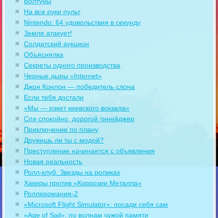
Болтуны
На все руки пульт
Nintendo: 64 удовольствия в секунду
Земля атакует!
Солдатский аукцион
Объяснялка
Секреты одного производства
Черные дыры «Internet»
Джон Конлон — победитель слона
Если тебя достали
«Мы — рэкет киевского вокзала»
Спи спокойно, дорогой тинейджер
Приключение по плану
Дружишь ли ты с модой?
Преступление начинается с объявления
Новая реальность
Ролл-клуб. Звезды на роликах
Хакеры против «Коррозии Металла»
Роллеромания-2
«Microsoft Flight Simulator»: посади себя сам
«Age of Sail»: по волнам чужой памяти