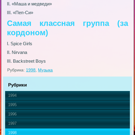
II. «Маша и медведи»
III. «Пеп-Си»
Самая классная группа (за
кордоном)
I. Sрice Girls
II. Nirvana
III. Backstreet Boys
Рубрика:
1998
,
Музыка
Рубрики
1994
1995
1996
1997
1998