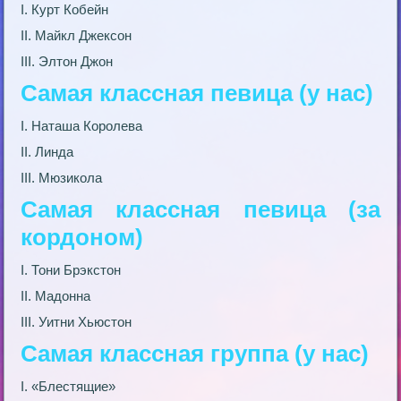
I. Курт Кобейн
II. Майкл Джексон
III. Элтон Джон
Самая классная певица (у нас)
I. Наташа Королева
II. Линда
III. Мюзикола
Самая классная певица (за
кордоном)
I. Тони Брэкстон
II. Мадонна
III. Уитни Хьюстон
Самая классная группа (у нас)
I. «Блестящие»