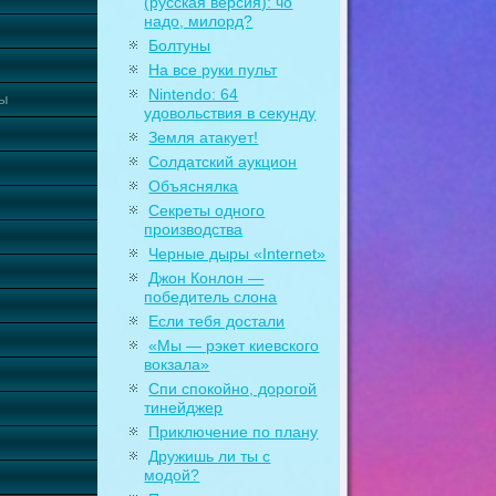
(русская версия): чо
надо, милорд?
Болтуны
На все руки пульт
Nintendo: 64
ты
удовольствия в секунду
Земля атакует!
Солдатский аукцион
Объяснялка
Секреты одного
производства
Черные дыры «Internet»
Джон Конлон —
победитель слона
Если тебя достали
«Мы — рэкет киевского
вокзала»
Спи спокойно, дорогой
тинейджер
Приключение по плану
Дружишь ли ты с
модой?