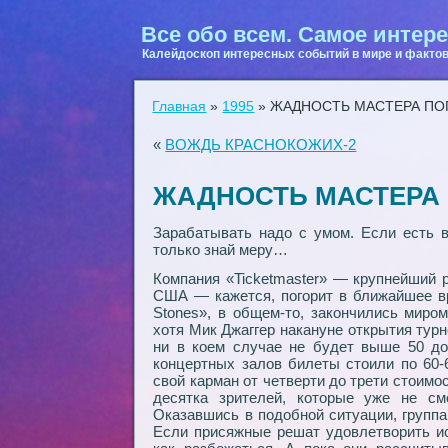
Все обо всем. Самое интере
Калейдоскоп интересных событий в мире и фактов
Главная
»
1995
»
ЖАДНОСТЬ МАСТЕРА П
«
ВОЖДЬ КРАСНОКОЖИХ-2
ЖАДНОСТЬ МАСТЕРА
Зарабатывать надо с умом. Если есть в
только знай меру…
Компания «Ticketmaster» — крупнейший 
США — кажется, погорит в ближайшее вр
Stones», в общем-то, закончились миро
хотя Мик Джаггер накануне открытия тур
ни в коем случае не будет выше 50 до
концертных залов билеты стоили по 60-6
свой карман от четверти до трети стоимо
десятка зрителей, которые уже не смо
Оказавшись в подобной ситуации, группа 
Если присяжные решат удовлетворить ис