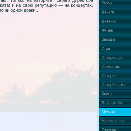
ают только на авторитет своего директора
Герои
ката) и на свою репутацию — на концертах,
ыло ни одной драки…
Деньги
Дневник
Жизнь
Звезды
Игра
Интересное
Искусство
Истории
Историческое
Книга
Лайфстайл
Музыка
Непознанное
Одежда