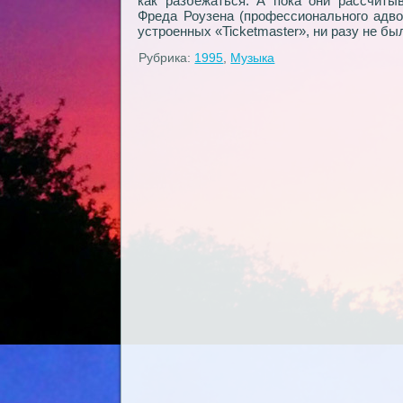
как разбежаться. А пока они рассчитыв
Фреда Роузена (профессионального адво
устроенных «Ticketmaster», ни разу не б
Рубрика:
1995
,
Музыка