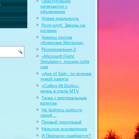
Преступление
а
начинается с
объявления
Новая реальность
Ролл-клуб. Звезды на
роликах
Хакеры против
«Коррозии Металла»
Роллеромания-2
«Microsoft Flight
Simulator»: посади себя
сам
«Age of Sail»: по волнам
чужой памяти
«Calling All Dorks»:
жизнь в стиле MTV
Тачка с вертикальным
взлетом
Не бойтесь робости
своей…
Первый трехглазый
Неясное ясновидение
И Пентагон ошибается?