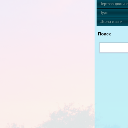
Чертова дюжин
Чудо
Школа жизни
Поиск