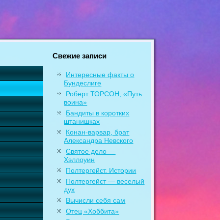
Свежие записи
Интересные факты о
Бундеслиге
Роберт ТОРСОН, «Путь
воина»
Бандиты в коротких
штанишках
Конан-варвар, брат
Александра Невского
Святое дело —
Хэллоуин
Полтергейст. Истории
Полтергейст — веселый
дух
Вычисли себя сам
Отец «Хоббита»