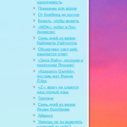
находчивость
Приманки для воров
От бомбера до косухи
Бежать, чтобы выжить
«MDK»: побег в Лос-
Анджелес
Семь дней из жизни
Найджела Уайтхолла
Обнаружен узел web,
ожидается ответ
«Sega Rally»: догоним и
перегоним Японию!
«Kasparov Gambit»:
поставь мат Жанне
Д’Арк
«Z»: врагу не сдается
наш гордый язык
Трепачи
Семь дней из жизни
Лешки Коробкова
Айвенго
Умеешь ли ты выводить
учителей из себя?