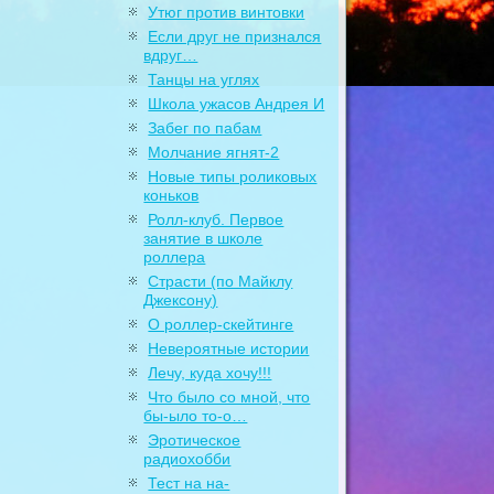
Утюг против винтовки
Если друг не признался
вдруг…
Танцы на углях
Школа ужасов Андрея И
Забег по пабам
Молчание ягнят-2
Новые типы роликовых
коньков
Ролл-клуб. Первое
занятие в школе
роллера
Страсти (по Майклу
Джексону)
О роллер-скейтинге
Невероятные истории
Лечу, куда хочу!!!
Что было со мной, что
бы-ыло то-о…
Эротическое
радиохобби
Тест на на-