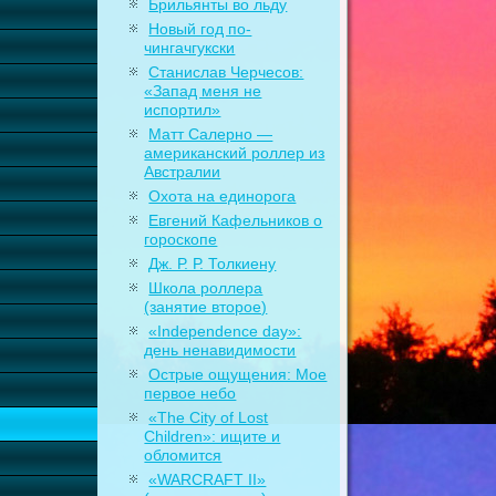
Брильянты во льду
Новый год по-
чингачгукски
Станислав Черчесов:
«Запад меня не
испортил»
Матт Салерно —
американский роллер из
Австралии
Охота на единорога
Евгений Кафельников о
гороскопе
Дж. Р. Р. Толкиену
Школа роллера
(занятие второе)
«Independence day»:
день ненавидимости
Острые ощущения: Мое
первое небо
«The City of Lost
Children»: ищите и
обломится
«WARCRAFT II»