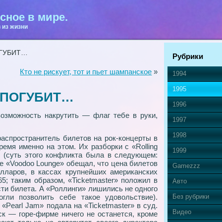
сное в мире.
 из жизни
ОГУБИТ…
Рубрики
Кто не рискует, тот и пьет шампанское
»
1994
1995
 ПОГУБИТ…
1996
озможность накрутить — флаг тебе в руки,
1997
1998
распространитель билетов на рок-концерты в
емя именно на этом. Их разборки с «Rolling
1999
м (суть этого конфликта была в следующем:
не «Voodoo Lounge» обещал, что цена билетов
Gamezzz
лларов, в кассах крупнейших американских
5; таким образом, «Ticketmaster» положил в
Авто
сти билета. А «Роллинги» лишились не одного
гли позволить себе такое удовольствие).
Без рубрики
«Рearl Jam» подала на «Ticketmaster» в суд.
Видео
к — горе-фирме ничего не останется, кроме