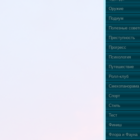
Оружие
Подиум
Полезные сове
Преступность
Прогресс
Психология
Путешествие
Ролл-клуб
Смехопанорама
Спорт
Стиль
Тест
Финиш
Флора и Фауна