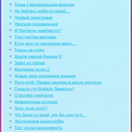
Тачка с вертикальным взлетом
Не бойтесь робости своей…
Первый трехглазый
Неясное ясновидение
И Пентагон ошибается?
Утюг против винтовки
Если друг не признался вдруг…
Танцы на углях
Школа ужасов Андрея И
Забег по пабам
Молчание ягнят-2
Новые типы роликовых коньков
Ролл-клуб. Первое занятие в школе роллера
Страсти (по Майклу Джексону)
О роллер-скейтинге
Невероятные истории
Лечу, куда хочу!!!
Что было со мной, что бы-ыло то-о…
Эротическое радиохобби
Тест на на-находчивость