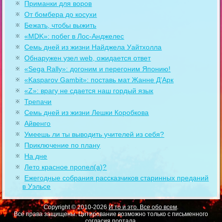
Приманки для воров
От бомбера до косухи
Бежать, чтобы выжить
«MDK»: побег в Лос-Анджелес
Семь дней из жизни Найджела Уайтхолла
Обнаружен узел web, ожидается ответ
«Sega Rally»: догоним и перегоним Японию!
«Kasparov Gambit»: поставь мат Жанне Д’Арк
«Z»: врагу не сдается наш гордый язык
Трепачи
Семь дней из жизни Лешки Коробкова
Айвенго
Умеешь ли ты выводить учителей из себя?
Приключение по плану
На дне
Лето красное пропел(а)?
Ежегодные собрания рассказчиков старинных преданий
в Уэльсе
Copyright © 2010-2026
И то и это. Все обо всем
.
Все права защищены. Цитирование возможно только с письменного
согласия портала.