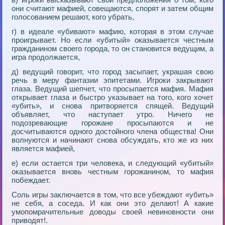
они считают мафией, совещаются, спорят и затем общим
голосованием решают, кого убрать,
г) в идеале «убивают» мафию, которая в этом случае
проигрывает. Но если «убитый» оказывается честным
гражданином своего города, то он становится ведущим, а
игра продолжается,
д) ведущий говорит, что город засыпает, украшая свою
речь в меру фантазии эпитетами. Игроки закрывают
глаза. Ведущий шепчет, что просыпается мафия. Мафия
открывает глаза и быстро указывает на того, кого хочет
«убить», и снова притворяется спящей. Ведущий
объявляет, что наступает утро. Ничего не
подозревающие горожане просыпаются и не
досчитываются одного достойного члена общества! Они
волнуются и начинают снова обсуждать, кто же из них
является мафией,
е) если остается три человека, и следующий «убитый»
оказывается вновь честным горожанином, то мафия
побеждает.
Соль игры заключается в том, что все убеждают «убить»
не себя, а соседа. И как они это делают! А какие
умопомрачительные доводы своей невиновности они
приводят!.