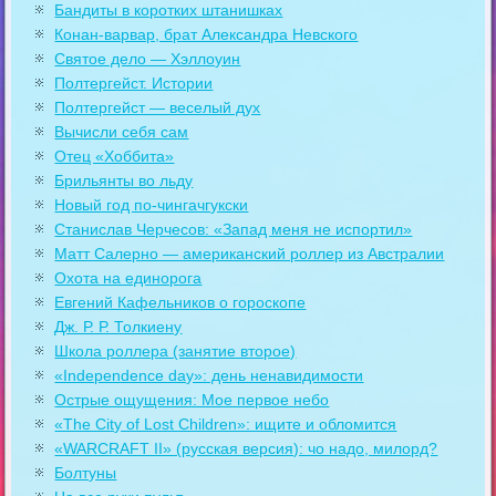
Бандиты в коротких штанишках
Конан-варвар, брат Александра Невского
Святое дело — Хэллоуин
Полтергейст. Истории
Полтергейст — веселый дух
Вычисли себя сам
Отец «Хоббита»
Брильянты во льду
Новый год по-чингачгукски
Станислав Черчесов: «Запад меня не испортил»
Матт Салерно — американский роллер из Австралии
Охота на единорога
Евгений Кафельников о гороскопе
Дж. Р. Р. Толкиену
Школа роллера (занятие второе)
«Independence day»: день ненавидимости
Острые ощущения: Мое первое небо
«The City of Lost Children»: ищите и обломится
«WARCRAFT II» (русская версия): чо надо, милорд?
Болтуны