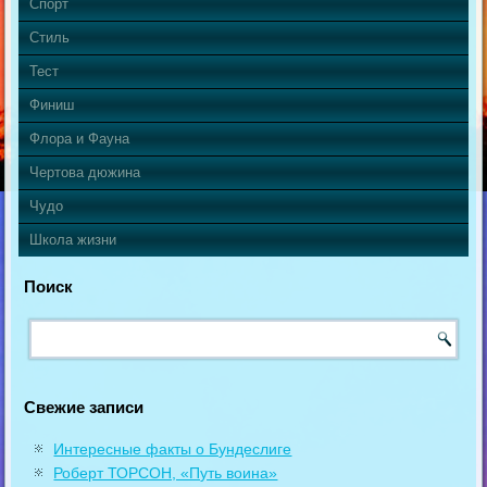
Спорт
Стиль
Тест
Финиш
Флора и Фауна
Чертова дюжина
Чудо
Школа жизни
Поиск
Свежие записи
Интересные факты о Бундеслиге
Роберт ТОРСОН, «Путь воина»