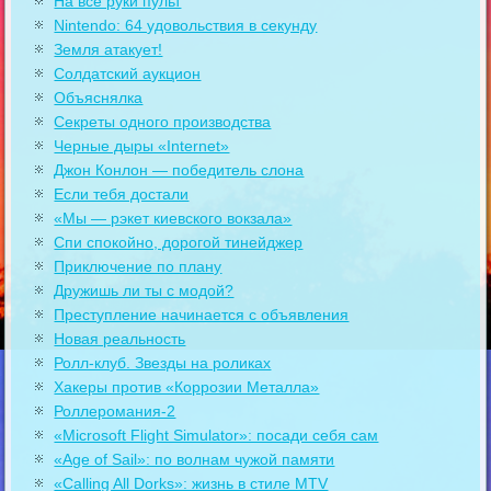
На все руки пульт
Nintendo: 64 удовольствия в секунду
Земля атакует!
Солдатский аукцион
Объяснялка
Секреты одного производства
Черные дыры «Internet»
Джон Конлон — победитель слона
Если тебя достали
«Мы — рэкет киевского вокзала»
Спи спокойно, дорогой тинейджер
Приключение по плану
Дружишь ли ты с модой?
Преступление начинается с объявления
Новая реальность
Ролл-клуб. Звезды на роликах
Хакеры против «Коррозии Металла»
Роллеромания-2
«Microsoft Flight Simulator»: посади себя сам
«Age of Sail»: по волнам чужой памяти
«Calling All Dorks»: жизнь в стиле MTV