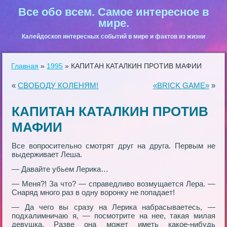
Все обо всем. Самое интересное в
мире.
Калейдоскоп интересных событий в мире и фактов из жизни
Главная
»
1995
»
КАПИТАН КАТАЛКИН ПРОТИВ МАФИИ
«
СВОБОДУ КОЛЕНЯМ!
«BRICK GAME»
»
КАПИТАН КАТАЛКИН ПРОТИВ
МАФИИ
Все вопросительно смотрят друг на друга. Первым не
выдерживает Леша.
— Давайте убьем Лерика…
— Меня?! За что? — справедливо возмущается Лера. —
Снаряд много раз в одну воронку не попадает!
— Да чего вы сразу на Лерика набрасываетесь, —
подхалимничаю я, — посмотрите на нее, такая милая
девушка. Разве она может иметь какое-нибудь