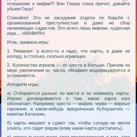
отношение к мафии?! Вон Гошка глаза прячет, давайте
убьем Гошу!
Спокойно! Это не заседание отдела по борьбе с
организованной преступностью и даже не сбор
начинающих садистов. Это всего лишь мирная, чудесная
игра… «МАФИЯ»!
Итак, правила игры:
1. Реквизит: а всего-то и надо, что карты, и даже не
колоду, а столько, сколько играющих.
2. Количество игроков — от шести и больше. Причем по
мере увеличения их числа, «Мафия» модифицируется и
усложняется.
Алгоритм игры:
а) Отбираются разные по масти и по номиналу карты.
Игроки договариваются о том, какая карта кого
обозначает. Например: крести — мафия, черви — мирные
горожане, а какая-нибудь вредненькая бубнушечка —
капитан Каталкин,
б) карты мешают и сдают так, чтобы соседи не могли
узнать, кто сидит рядом (кому какая карта досталась),
в) игроки высказывают свои предположения о том, кого