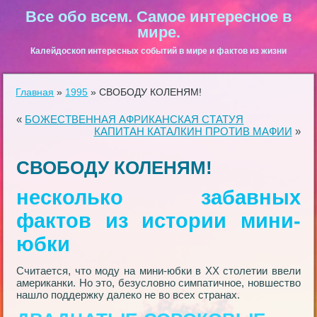
Все обо всем. Самое интересное в
мире.
Калейдоскоп интересных событий в мире и фактов из жизни
Главная
»
1995
»
СВОБОДУ КОЛЕНЯМ!
«
БОЖЕСТВЕННАЯ АФРИКАНСКАЯ СТАТУЯ
КАПИТАН КАТАЛКИН ПРОТИВ МАФИИ
»
СВОБОДУ КОЛЕНЯМ!
несколько забавных
фактов из истории мини-
юбки
Считается, что моду на мини-юбки в XX столетии ввели
американки. Но это, безусловно симпатичное, новшество
нашло поддержку далеко не во всех странах.