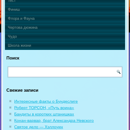
Тест
Финиш
Флора и Фауна
Чертова дюжина
Чудо
Школа жизни
Поиск
Свежие записи
Интересные факты о Бундеслиге
Роберт ТОРСОН, «Путь воина»
Бандиты в коротких штанишках
Конан-варвар, брат Александра Невского
Святое дело — Хэллоуин