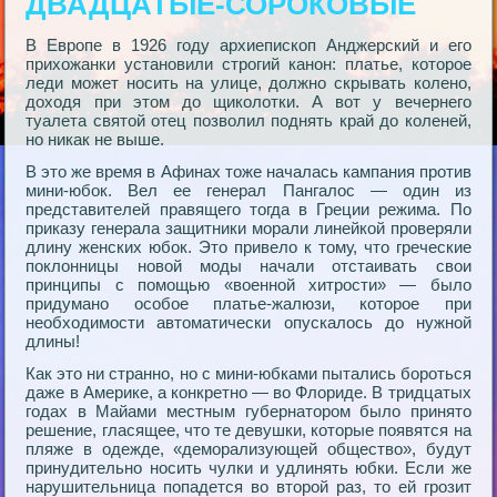
ДВАДЦАТЫЕ-СОРОКОВЫЕ
В Европе в 1926 году архиепископ Анджерский и его
прихожанки установили строгий канон: платье, которое
леди может носить на улице, должно скрывать колено,
доходя при этом до щиколотки. А вот у вечернего
туалета святой отец позволил поднять край до коленей,
но никак не выше.
В это же время в Афинах тоже началась кампания против
мини-юбок. Вел ее генерал Пангалос — один из
представителей правящего тогда в Греции режима. По
приказу генерала защитники морали линейкой проверяли
длину женских юбок. Это привело к тому, что греческие
поклонницы новой моды начали отстаивать свои
принципы с помощью «военной хитрости» — было
придумано особое платье-жалюзи, которое при
необходимости автоматически опускалось до нужной
длины!
Как это ни странно, но с мини-юбками пытались бороться
даже в Америке, а конкретно — во Флориде. В тридцатых
годах в Майами местным губернатором было принято
решение, гласящее, что те девушки, которые появятся на
пляже в одежде, «деморализующей общество», будут
принудительно носить чулки и удлинять юбки. Если же
нарушительница попадется во второй раз, то ей грозит