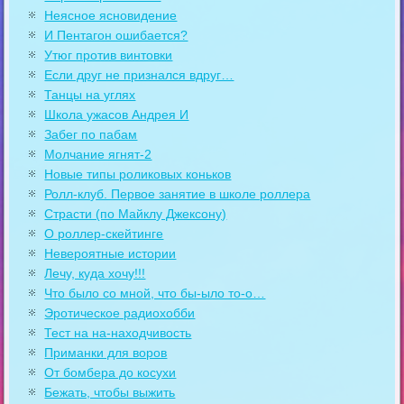
Неясное ясновидение
И Пентагон ошибается?
Утюг против винтовки
Если друг не признался вдруг…
Танцы на углях
Школа ужасов Андрея И
Забег по пабам
Молчание ягнят-2
Новые типы роликовых коньков
Ролл-клуб. Первое занятие в школе роллера
Страсти (по Майклу Джексону)
О роллер-скейтинге
Невероятные истории
Лечу, куда хочу!!!
Что было со мной, что бы-ыло то-о…
Эротическое радиохобби
Тест на на-находчивость
Приманки для воров
От бомбера до косухи
Бежать, чтобы выжить