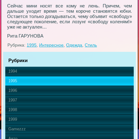
Сейчас мини носят все кому не лень. Причем, чем
дальше уходит время — тем короче становятся юбки.
Остается только догадываться, чему объявит «свободу»
следующее поколение, если лозунг «свободу коленям!»
уже не актуален…
Рита ГАРУНОВА
Рубрика:
1995
,
Интересное
,
Одежда
,
Стиль
Рубрики
1994
1995
1996
1997
1998
1999
Gamezzz
Авто