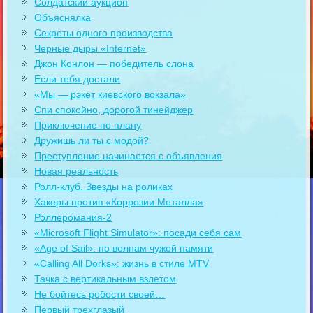
Солдатский аукцион
Объяснялка
Секреты одного производства
Черные дыры «Internet»
Джон Конлон — победитель слона
Если тебя достали
«Мы — рэкет киевского вокзала»
Спи спокойно, дорогой тинейджер
Приключение по плану
Дружишь ли ты с модой?
Преступление начинается с объявления
Новая реальность
Ролл-клуб. Звезды на роликах
Хакеры против «Коррозии Металла»
Роллеромания-2
«Microsoft Flight Simulator»: посади себя сам
«Age of Sail»: по волнам чужой памяти
«Calling All Dorks»: жизнь в стиле MTV
Тачка с вертикальным взлетом
Не бойтесь робости своей…
Первый трехглазый