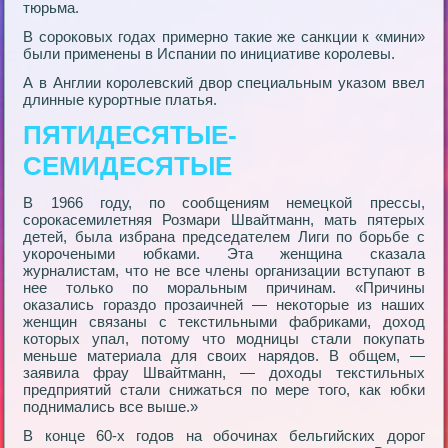
тюрьма.
В сороковых годах примерно такие же санкции к «мини»
были применены в Испании по инициативе королевы.
А в Англии королевский двор специальным указом ввел
длинные курортные платья.
ПЯТИДЕСЯТЫЕ-
СЕМИДЕСЯТЫЕ
В 1966 году, по сообщениям немецкой прессы,
сорокасемилетняя Розмари Швайтманн, мать пятерых
детей, была избрана председателем Лиги по борьбе с
укорочеными юбками. Эта женщина сказала
журналистам, что не все члены организации вступают в
нее только по моральным причинам. «Причины
оказались гораздо прозаичней — некоторые из наших
женщин связаны с текстильными фабриками, доход
которых упал, потому что модницы стали покупать
меньше материала для своих нарядов. В общем, —
заявила фрау Швайтманн, — доходы текстильных
предприятий стали снижаться по мере того, как юбки
поднимались все выше.»
В конце 60-х годов на обочинах бельгийских дорог