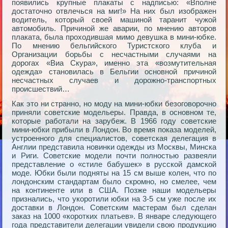
появились крупные плакаты с надписью: «Вполне
достаточно отвлечься на миг!» На них был изображен
водитель, который своей машиной таранит чужой
автомобиль. Причиной же аварии, по мнению авторов
плаката, была проходившая мимо девушка в мини-юбке.
По мнению бельгийского Туристского клуба и
Организации борьбы с несчастными случаями на
дорогах «Виа Скура», именно эта «возмутительная
одежда» становилась в Бельгии основной причиной
несчастных случаев и дорожно-транспортных
происшествий…
Как это ни странно, но моду на мини-юбки безоговорочно
приняли советские модельеры. Правда, в основном те,
которые работали на зарубеж. В 1966 году советские
мини-юбки прибыли в Лондон. Во время показа моделей,
устроенного для специалистов, советская делегация в
Англии представила новинки одежды из Москвы, Минска
и Риги. Советские модели почти полностью развеяли
представление о «стиле бабушек» в русской дамской
моде. Юбки были подняты на 15 см выше колен, что по
лондонским стандартам было скромно, но смелее, чем
на континенте или в США. Позже наши модельеры
признались, что укоротили юбки на 3-5 см уже после их
доставки в Лондон. Советским мастерам был сделан
заказ на 1000 «коротких платьев». В январе следующего
года представители делегации увидели свою продукцию