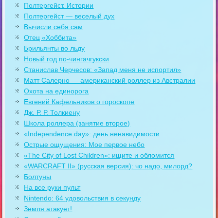
Полтергейст. Истории
Полтергейст — веселый дух
Вычисли себя сам
Отец «Хоббита»
Брильянты во льду
Новый год по-чингачгукски
Станислав Черчесов: «Запад меня не испортил»
Матт Салерно — американский роллер из Австралии
Охота на единорога
Евгений Кафельников о гороскопе
Дж. Р. Р. Толкиену
Школа роллера (занятие второе)
«Independence day»: день ненавидимости
Острые ощущения: Мое первое небо
«The City of Lost Children»: ищите и обломится
«WARCRAFT II» (русская версия): чо надо, милорд?
Болтуны
На все руки пульт
Nintendo: 64 удовольствия в секунду
Земля атакует!