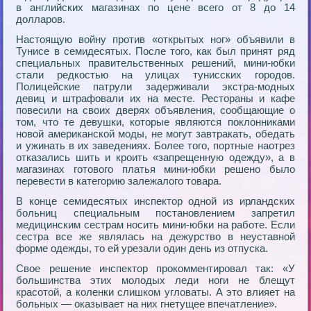
в английских магазинах по цене всего от 8 до 14
долларов.
Настоящую войну против «открытых ног» объявили в
Тунисе в семидесятых. После того, как был принят ряд
специальных правительственных решений, мини-юбки
стали редкостью на улицах тунисских городов.
Полицейские патрули задерживали экстра-модных
девиц и штрафовали их на месте. Рестораны и кафе
повесили на своих дверях объявления, сообщающие о
том, что те девушки, которые являются поклонниками
новой американской моды, не могут завтракать, обедать
и ужинать в их заведениях. Более того, портные наотрез
отказались шить и кроить «запрещенную одежду», а в
магазинах готового платья мини-юбки решено было
перевести в категорию залежалого товара.
В конце семидесятых инспектор одной из ирландских
больниц специальным постановлением запретил
медицинским сестрам носить мини-юбки на работе. Если
сестра все же являлась на дежурство в неуставной
форме одежды, то ей урезали один день из отпуска.
Свое решение инспектор прокомментировал так: «У
большинства этих молодых леди ноги не блещут
красотой, а коленки слишком угловаты. А это влияет на
больных — оказывает на них гнетущее впечатление».